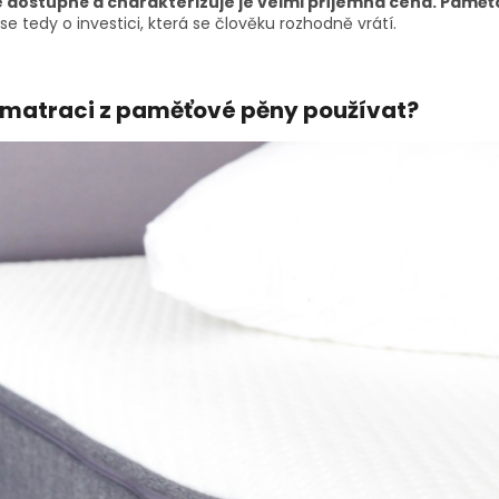
 dostupné a charakterizuje je velmi příjemná cena. Paměťo
se tedy o investici, která se člověku rozhodně vrátí.
 matraci z paměťové pěny používat?