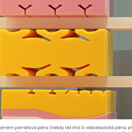
ojmem paměťová pěna (někdy též líná či viskoelastická pěna, př