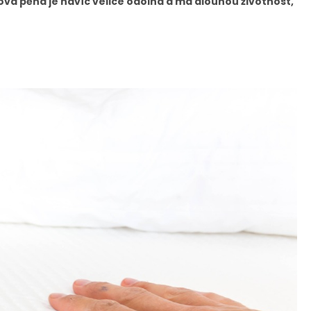
vá pěna je navíc velice odolná a má dlouhou životnost,