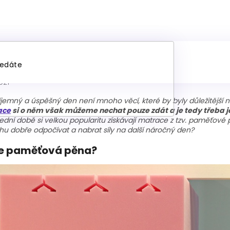
hody matrace z paměťové pěny
021
íjemný a úspěšný den není mnoho věcí, které by byly důležitější 
ace
si o něm však můžeme nechat pouze zdát a je tedy třeba j
ední době si velkou popularitu získávají matrace z tzv. paměťové p
u dobře odpočívat a nabrat síly na další náročný den?
je paměťová pěna?