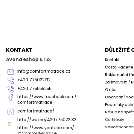
Z
á
p
a
KONTAKT
DŮLEŽITÉ
t
í
Avana eshop s.r.o.
Kontakt
Často kladené 
info
@
comfortmatrace.cz
Reklamační řá
+420 775022132
Zajímavosti / B
+420 775555255
O nás
https://www.facebook.com/
Obchodní pod
comfortmatrace
Podmínky ochr
comfortmatrace/
Nákup na splát
http://wa.me/420775022132
Certifikaty
Velkoobchodní
https://www.youtube.com/
@ComfortMatrace