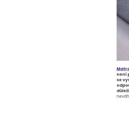
Matra
není 
se vy
odpoč
důleži
neváh