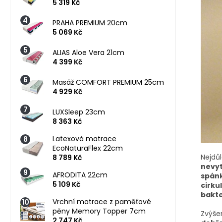
5 319 Kč
PRAHA PREMIUM 20cm
5 069 Kč
ALIAS Aloe Vera 21cm
4 399 Kč
Masáž COMFORT PREMIUM 25cm
4 929 Kč
LUXSleep 23cm
8 363 Kč
Latexová matrace
EcoNaturaFlex 22cm
Nejdůl
8 789 Kč
nevyt
AFRODITA 22cm
spánk
5 109 Kč
cirku
bakte
Vrchní matrace z paměťové
pěny Memory Topper 7cm
Zvýše
2 747 Kč