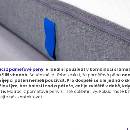
ci z paměťové pěny
je
ideální používat v kombinaci s lam
příliš vhodná.
Současně je třeba zmínit, že paměťová pěna
nen
víjející páteři neměli používat. Pro dospělé se ale jedná o 
inutým, bez bolestí zad a páteře, což je zvláště v době, kdy
té.
Matraci z paměťové pěny si jistě oblíbíte i vy. Pokud máte k
ejte nás kontaktovat!