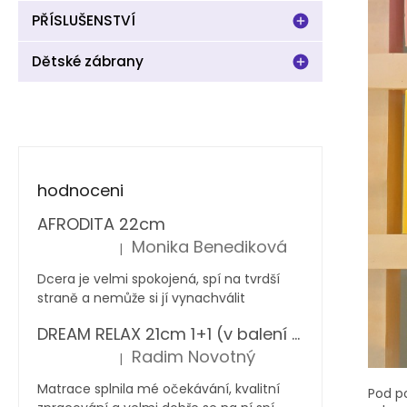
PŘÍSLUŠENSTVÍ
Dětské zábrany
hodnoceni
AFRODITA 22cm
Monika Benediková
|
Hodnocení produktu je 5 z 5 hvězdiček.
Dcera je velmi spokojená, spí na tvrdší
straně a nemůže si jí vynachválit
DREAM RELAX 21cm 1+1 (v balení 2 ks)
Radim Novotný
|
Hodnocení produktu je 5 z 5 hvězdiček.
Matrace splnila mé očekávání, kvalitní
Pod p