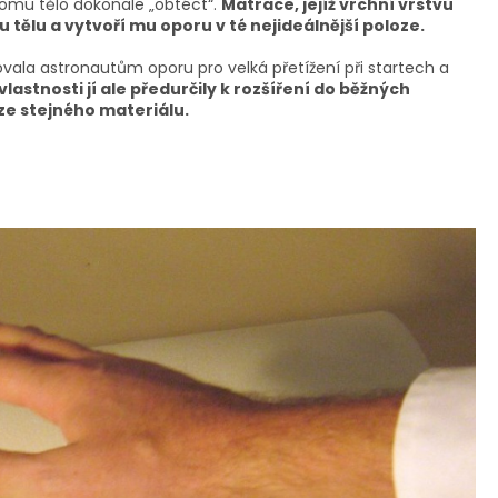
tomu tělo dokonale „obtéct“.
Matrace, jejíž vrchní vrstvu
 tělu a vytvoří mu oporu v té nejideálnější poloze.
ala astronautům oporu pro velká přetížení při startech a
 vlastnosti jí ale předurčily k rozšíření do běžných
ze stejného materiálu.