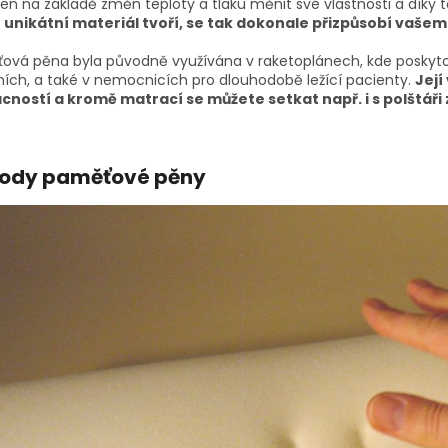
en na základě změn teploty a tlaku měnit své vlastnosti a díky 
 unikátní materiál tvoří, se tak dokonale přizpůsobí vašemu
ová pěna byla původně využívána v raketoplánech, kde poskytov
ních, a také v nemocnicích pro dlouhodobě ležící pacienty.
Její
ností a kromě matrací se můžete setkat např. i s polštáři 
ody paměťové pěny