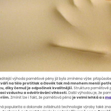
ežitější výhoda paměťové pěny již byla zmíněna výše: přizpůsoben
váří na tělo protitlak a člověk tak má mnohem menší pot
u, díky čemuž je odpočinek kvalitnější.
Struktura paměťové p
laci vzduchu a odvětrávání vlhkosti.
Další výhodou je, že p
riím.
Zmínit lze i fakt, že paměťová pěna
je velmi lehká a s
ma
ná popularita a dokonale zvládnutá technologie výroby také z