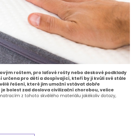
elovým roštem, pro laťové rošty nebo deskové podklady
í určena pro děti a dospívající, kteří by ji kvůli své stále
skvělé řešení, které jim umožní vstávat dobře
 je bolest zad doslova civilizační chorobou, velice
 matracím z tohoto skvělého materiálu jakékoliv dotazy,