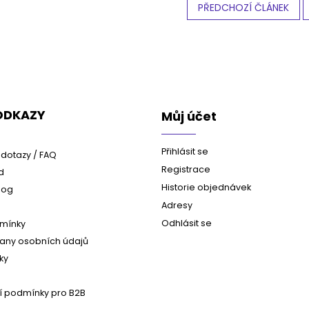
PŘEDCHOZÍ ČLÁNEK
 ODKAZY
Můj účet
Přihlásit se
dotazy / FAQ
Registrace
d
Historie objednávek
log
Adresy
Odhlásit se
mínky
any osobních údajů
ky
 podmínky pro B2B