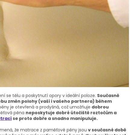
í se tělu a poskytnutí opory v ideální poloze.
Současně
řebu změn polohy (vaší i vašeho partnera) během
ěny je otevřená a prodyšná, což umožňuje
dobrou
aměťová pěna
neposkytuje dobré útočiště roztočům a
trací
se proto dobře a snadno manipuluje.
namená, že matrace z paměťové pěny jsou
v současné době