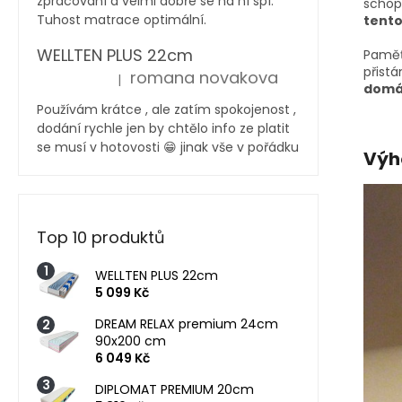
zpracování a velmi dobře se na ní spí.
schop
Tuhost matrace optimální.
tento
WELLTEN PLUS 22cm
Paměť
přistá
romana novakova
|
Hodnocení produktu je 5 z 5 hvězdiček.
domác
Používám krátce , ale zatím spokojenost ,
dodání rychle jen by chtělo info ze platit
se musí v hotovosti 😁 jinak vše v pořádku
Výh
Top 10 produktů
WELLTEN PLUS 22cm
5 099 Kč
DREAM RELAX premium 24cm
90x200 cm
6 049 Kč
DIPLOMAT PREMIUM 20cm