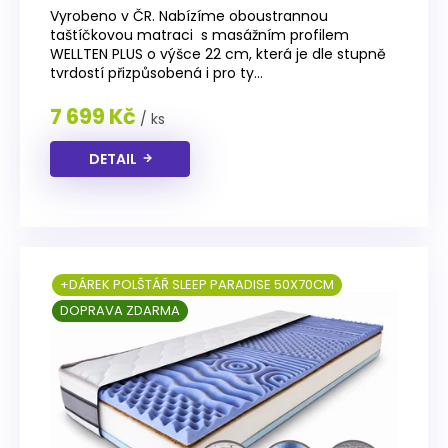
hodnocení
Vyrobeno v ČR. Nabízíme oboustrannou
produktu
taštíčkovou matraci s masážním profilem
je
WELLTEN PLUS o výšce 22 cm, která je dle stupně
4,2
tvrdostí přizpůsobená i pro ty...
z
5
7 699 Kč
/ ks
hvězdiček.
DETAIL
+DÁREK POLŠTÁŘ SLEEP PARADISE 50X70CM
DOPRAVA ZDARMA