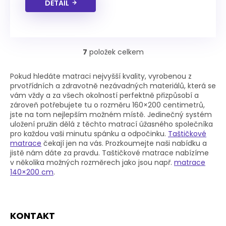
DETAIL
7
položek celkem
O
v
l
Pokud hledáte matraci nejvyšší kvality, vyrobenou z
á
prvotřídních a zdravotně nezávadných materiálů, která se
d
vám vždy a za všech okolností perfektně přizpůsobí a
a
zároveň potřebujete tu o rozměru 160×200 centimetrů,
c
jste na tom nejlepším možném místě. Jedinečný systém
í
uložení pružin dělá z těchto matrací úžasného společníka
p
pro každou vaši minutu spánku a odpočinku.
Taštičkové
r
matrace
čekají jen na vás. Prozkoumejte naši nabídku a
v
jistě nám dáte za pravdu. Taštičkové matrace nabízíme
k
v několika možných rozměrech jako jsou např.
matrace
y
140×200 cm
.
v
ý
p
Z
i
KONTAKT
á
s