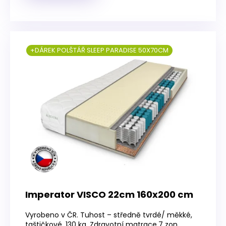
+DÁREK POLŠTÁŘ SLEEP PARADISE 50X70CM
Imperator VISCO 22cm 160x200 cm
Vyrobeno v ČR. Tuhost – středně tvrdé/ měkké,
taštičkové, 130 kg, Zdravotní matrace,7 zon.