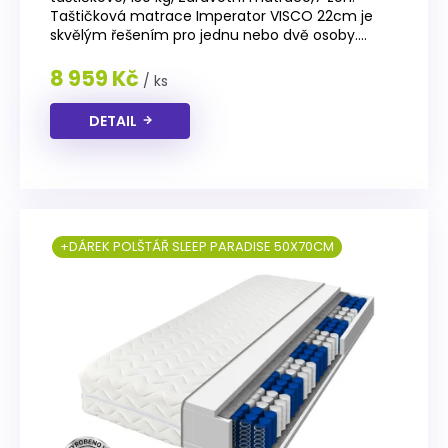
Taštičková matrace Imperator VISCO 22cm je
skvělým řešením pro jednu nebo dvě osoby....
8 959 Kč
/ ks
DETAIL
+DÁREK POLŠTÁŘ SLEEP PARADISE 50X70CM