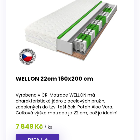
WELLON 22cm 160x200 cm
Průměrné
hodnocení
Vyrobeno v ČR. Matrace WELLON má
produktu
charakteristické jádro z ocelových pružin,
je
zabalených do tzv. taštiček. Potah Aloe Vera.
4,0
Celková výška matrace je 22 cm, což je ideální...
z
5
7 849 Kč
/ ks
hvězdiček.
DETAIL