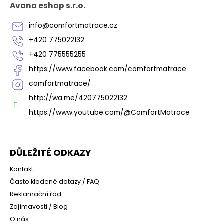
p
u
Avana eshop s.r.o.
a
t
info
@
comfortmatrace.cz
í
+420 775022132
+420 775555255
https://www.facebook.com/comfortmatrace
comfortmatrace/
http://wa.me/420775022132
https://www.youtube.com/@ComfortMatrace
DŮLEŽITÉ ODKAZY
Kontakt
Často kladené dotazy / FAQ
Reklamační řád
Zajímavosti / Blog
O nás