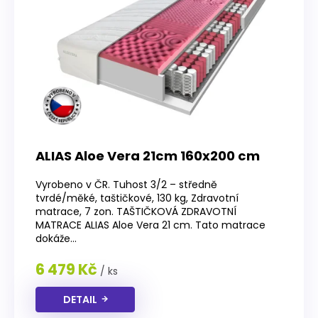
p
r
o
d
u
k
t
ů
ALIAS Aloe Vera 21cm 160x200 cm
Vyrobeno v ČR. Tuhost 3/2 – středně
tvrdé/měké, taštičkové, 130 kg, Zdravotní
matrace, 7 zon. TAŠTIČKOVÁ ZDRAVOTNÍ
MATRACE ALIAS Aloe Vera 21 cm. Tato matrace
dokáže...
6 479 Kč
/ ks
DETAIL