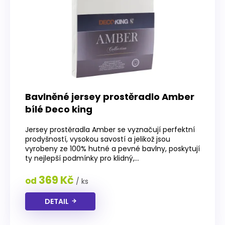
r
o
d
u
k
t
ů
Bavlněné jersey prostěradlo Amber
bílé Deco king
Jersey prostěradla Amber se vyznačují perfektní
prodyšností, vysokou savostí a jelikož jsou
vyrobeny ze 100% hutné a pevné bavlny, poskytují
ty nejlepší podmínky pro klidný,...
369 Kč
od
/ ks
DETAIL