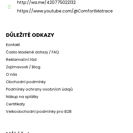
i
http://wa.me/420775022132
s
https://www.youtube.com/@ComfortMatrace
u
DŮLEŽITÉ ODKAZY
Kontakt
Často kladené dotazy / FAQ
Reklamační řád
Zajímavosti / Blog
O nás
Obchodní podmínky
Podmínky ochrany osobních údajů
Nákup na splátky
Certifikaty
Velkoobchodní podmínky pro B2B