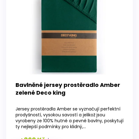
Bavlněné jersey prostěradlo Amber
zelené Deco king
Průměrné
hodnocení
Jersey prostěradla Amber se vyznačují perfektní
produktu
prodyšností, vysokou savostí a jelikož jsou
je
vyrobeny ze 100% hutné a pevné bavlny, poskytují
5,0
ty nejlepší podmínky pro klidný,...
z
5