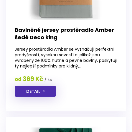
Bavlněné jersey prostěradlo Amber
šedé Deco king
Jersey prostěradla Amber se vyznačují perfektní
prodyšností, vysokou savostí a jelikož jsou
vyrobeny ze 100% hutné a pevné bavlny, poskytují
ty nejlepší podmínky pro klidný,...
369 Kč
od
/ ks
DETAIL