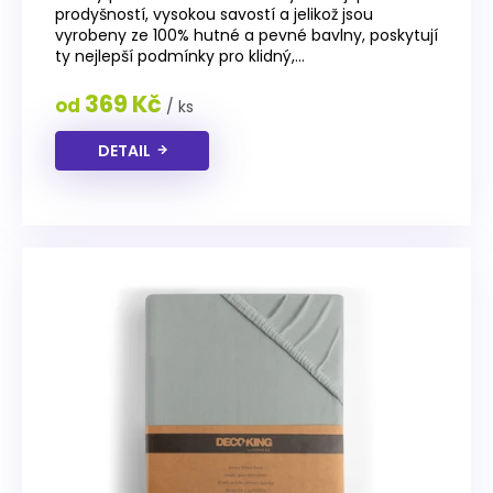
produktu
prodyšností, vysokou savostí a jelikož jsou
je
vyrobeny ze 100% hutné a pevné bavlny, poskytují
4,7
ty nejlepší podmínky pro klidný,...
z
5
369 Kč
od
/ ks
hvězdiček.
DETAIL