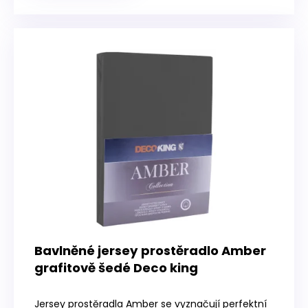
Bavlněné jersey prostěradlo Amber
grafitově šedé Deco king
Průměrné
hodnocení
Jersey prostěradla Amber se vyznačují perfektní