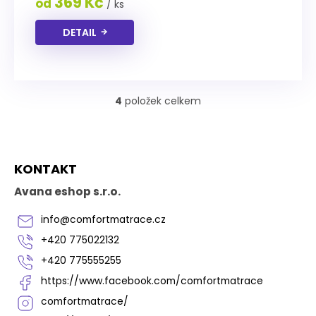
369 Kč
od
/ ks
hvězdiček.
DETAIL
4
položek celkem
O
v
l
á
Z
d
KONTAKT
á
a
p
c
Avana eshop s.r.o.
í
a
p
t
info
@
comfortmatrace.cz
r
í
v
+420 775022132
k
+420 775555255
y
v
https://www.facebook.com/comfortmatrace
ý
comfortmatrace/
p