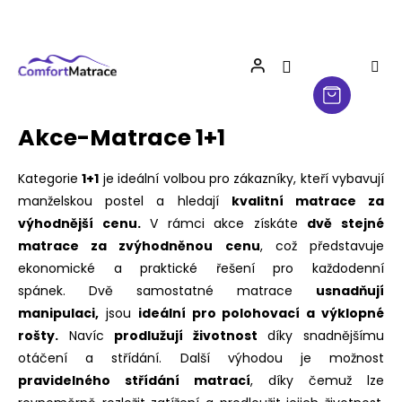
Přejít
na
obsah
Akce-Matrace 1+1
Kategorie
1+1
je ideální volbou pro zákazníky, kteří vybavují
manželskou postel a hledají
kvalitní matrace za
výhodnější cenu.
V rámci akce získáte
dvě stejné
matrace za zvýhodněnou cenu
, což představuje
ekonomické a praktické řešení pro každodenní
spánek.
Dvě samostatné matrace
usnadňují
manipulaci,
jsou
ideální pro polohovací a výklopné
rošty.
Navíc
prodlužují životnost
díky snadnějšímu
otáčení a střídání. Další výhodou je možnost
pravidelného střídání matrací
, díky čemuž lze