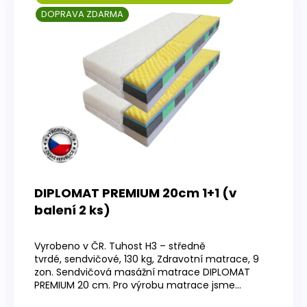
DOPRAVA ZDARMA
DIPLOMAT PREMIUM 20cm 1+1 (v
balení 2 ks)
Průměrné
hodnocení
Vyrobeno v ČR. Tuhost H3 – středně
produktu
tvrdé, sendvičové, 130 kg, Zdravotní matrace, 9
je
zon. Sendvičová masážní matrace DIPLOMAT
4,2
PREMIUM 20 cm. Pro výrobu matrace jsme...
z
5