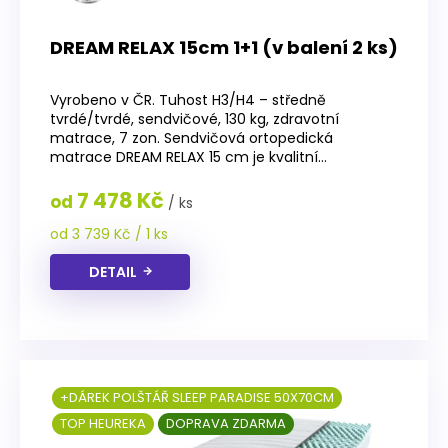
DREAM RELAX 15cm 1+1 (v balení 2 ks)
Průměrné
hodnocení
Vyrobeno v ČR. Tuhost H3/H4 – středně
produktu
tvrdé/tvrdé, sendvičové, 130 kg, zdravotní
je
matrace, 7 zon. Sendvičová ortopedická
4,8
matrace DREAM RELAX 15 cm je kvalitní...
z
5
7 478 Kč
od
/ ks
hvězdiček.
Měrná
od 3 739 Kč / 1 ks
cena:
DETAIL
+DÁREK POLŠTÁŘ SLEEP PARADISE 50X70CM
TOP HEUREKA
DOPRAVA ZDARMA