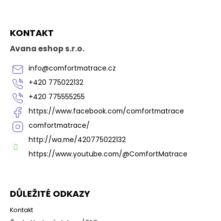
d
v
a
á
c
Z
n
í
KONTAKT
í
á
p
p
r
Avana eshop s.r.o.
a
v
k
t
info
@
comfortmatrace.cz
y
í
+420 775022132
v
ý
+420 775555255
p
https://www.facebook.com/comfortmatrace
i
s
comfortmatrace/
u
http://wa.me/420775022132
https://www.youtube.com/@ComfortMatrace
DŮLEŽITÉ ODKAZY
Kontakt