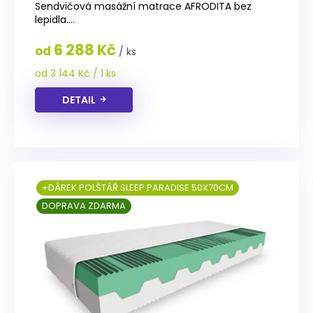
je
Sendvičová masážní matrace AFRODITA bez
4,5
lepidla....
z
5
6 288 Kč
od
/ ks
hvězdiček.
Měrná
od 3 144 Kč / 1 ks
cena:
DETAIL
+DÁREK POLŠTÁŘ SLEEP PARADISE 50X70CM
DOPRAVA ZDARMA