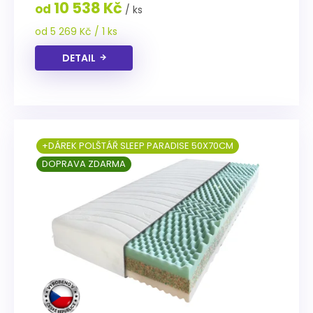
10 538 Kč
od
/ ks
hvězdiček.
Měrná
od 5 269 Kč / 1 ks
cena:
DETAIL
+DÁREK POLŠTÁŘ SLEEP PARADISE 50X70CM
DOPRAVA ZDARMA