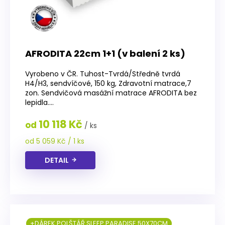
AFRODITA 22cm 1+1 (v balení 2 ks)
Vyrobeno v ČR. Tuhost-Tvrdá/Středně tvrdá
H4/H3, sendvíčové, 150 kg, Zdravotní matrace,7
zon. Sendvičová masážní matrace AFRODITA bez
lepidla....
10 118 Kč
od
/ ks
Měrná
od 5 059 Kč / 1 ks
cena:
DETAIL
+DÁREK POLŠTÁŘ SLEEP PARADISE 50X70CM