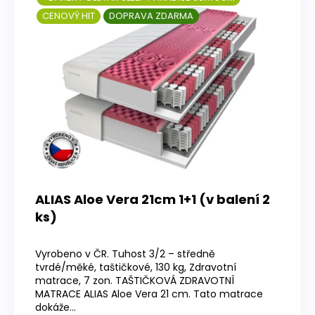
CENOVÝ HIT
DOPRAVA ZDARMA
ALIAS Aloe Vera 21cm 1+1 (v balení 2
ks)
Průměrné
hodnocení
Vyrobeno v ČR. Tuhost 3/2 – středně
produktu
tvrdé/měké, taštičkové, 130 kg, Zdravotní
je
matrace, 7 zon. TAŠTIČKOVÁ ZDRAVOTNÍ
4,0
MATRACE ALIAS Aloe Vera 21 cm. Tato matrace
z
dokáže...
5