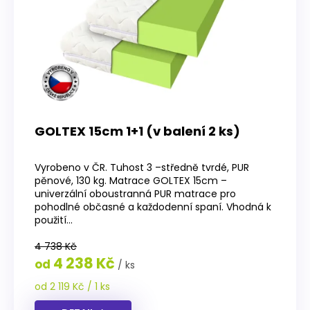
GOLTEX 15cm 1+1 (v balení 2 ks)
Průměrné
hodnocení
Vyrobeno v ČR. Tuhost 3 –středně tvrdé, PUR
produktu
pěnové, 130 kg. Matrace GOLTEX 15cm –
je
univerzální oboustranná PUR matrace pro
4,1
pohodlné občasné a každodenní spaní. Vhodná k
z
použití...
5
hvězdiček.
4 738 Kč
4 238 Kč
od
/ ks
Měrná
od 2 119 Kč / 1 ks
cena: