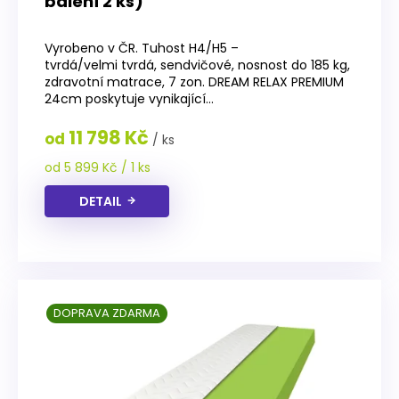
balení 2 ks)
Průměrné
hodnocení
Vyrobeno v ČR. Tuhost H4/H5 –
produktu
tvrdá/velmi tvrdá, sendvičové, nosnost do 185 kg,
je
zdravotní matrace, 7 zon. DREAM RELAX PREMIUM
5,0
24cm poskytuje vynikající...
z
5
11 798 Kč
od
/ ks
hvězdiček.
Měrná
od 5 899 Kč / 1 ks
cena:
DETAIL
DOPRAVA ZDARMA