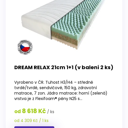
DREAM RELAX 21cm 1+1 (v balení 2 ks)
Průměrné
hodnocení
Vyrobeno v ČR. Tuhost H3/H4 – středně
produktu
tvrdé/tvrdé, sendvičové, 150 kg, zdravotní
je
matrace, 7 zon. Jádro matrace: horní (zelená)
5,0
vrstva je z Flexifoam® pěny N25 s...
z
5
8 618 Kč
od
/ ks
hvězdiček.
Měrná
od 4 309 Kč / 1 ks
cena: