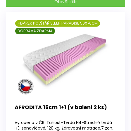
Otevřít filtr
V
ý
+DÁREK POLŠTÁŘ SLEEP PARADISE 50X70CM
p
DOPRAVA ZDARMA
i
s
p
r
o
d
u
k
t
ů
AFRODITA 15cm 1+1 (v balení 2 ks)
Průměrné
hodnocení
Vyrobeno v ČR. Tuhost-Tvrdá H4-Středně tvrdá
produktu
H3, sendvíčové, 120 kg, Zdravotní matrace,7 zon.