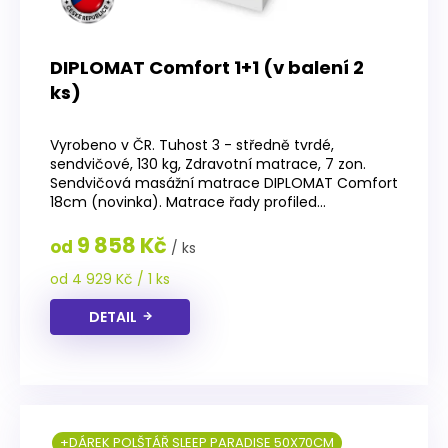
DIPLOMAT Comfort 1+1 (v balení 2
ks)
Průměrné
hodnocení
Vyrobeno v ČR. Tuhost 3 - středně tvrdé,
produktu
sendvičové, 130 kg, Zdravotní matrace, 7 zon.
je
Sendvičová masážní matrace DIPLOMAT Comfort
4,4
18cm (novinka). Matrace řady profiled...
z
5
9 858 Kč
od
/ ks
hvězdiček.
Měrná
od 4 929 Kč / 1 ks
cena:
DETAIL
+DÁREK POLŠTÁŘ SLEEP PARADISE 50X70CM