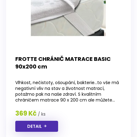
r
o
d
u
k
t
ů
FROTTE CHRÁNIČ MATRACE BASIC
90x200 cm
Průměrné
hodnocení
Vlhkost, nečistoty, ošoupání, bakterie…to vše má
produktu
negativní vliv na stav a životnost matrací,
je
potažmo pak na naše zdraví. S kvalitním
4,4
chráničem matrace 90 x 200 cm ale můžete...
z
5
369 Kč
/ ks
hvězdiček.
DETAIL