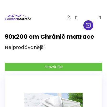
Přejít
na
obsah
90x200 cm Chránič matrace
Nejprodávanější
Otevřít filtr
V
ý
p
i
s
p