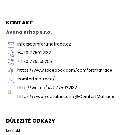
v
l
á
Z
d
KONTAKT
á
a
p
c
Avana eshop s.r.o.
í
a
p
t
info
@
comfortmatrace.cz
r
í
v
+420 775022132
k
+420 775555255
y
v
https://www.facebook.com/comfortmatrace
ý
comfortmatrace/
p
i
http://wa.me/420775022132
s
https://www.youtube.com/@ComfortMatrace
u
DŮLEŽITÉ ODKAZY
Kontakt