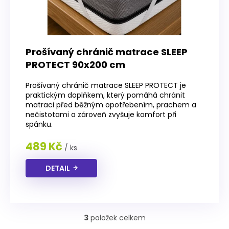
Prošívaný chránič matrace SLEEP
PROTECT 90x200 cm
Prošívaný chránič matrace SLEEP PROTECT je
praktickým doplňkem, který pomáhá chránit
matraci před běžným opotřebením, prachem a
nečistotami a zároveň zvyšuje komfort při
spánku.
489 Kč
/ ks
DETAIL
3
položek celkem
O