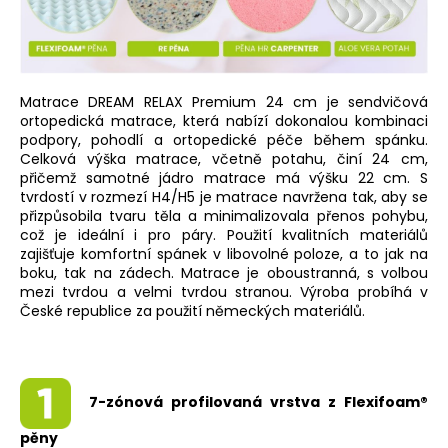
Matrace DREAM RELAX Premium 24 cm je sendvičová
ortopedická matrace, která nabízí dokonalou kombinaci
podpory, pohodlí a ortopedické péče během spánku.
Celková výška matrace, včetně potahu, činí 24 cm,
přičemž samotné jádro matrace má výšku 22 cm. S
tvrdostí v rozmezí H4/H5 je matrace navržena tak, aby se
přizpůsobila tvaru těla a minimalizovala přenos pohybu,
což je ideální i pro páry. Použití kvalitních materiálů
zajišťuje komfortní spánek v libovolné poloze, a to jak na
boku, tak na zádech. Matrace je oboustranná, s volbou
mezi tvrdou a velmi tvrdou stranou. Výroba probíhá v
České republice za použití německých materiálů.
7-zónová profilovaná vrstva z Flexifoam®
pěny