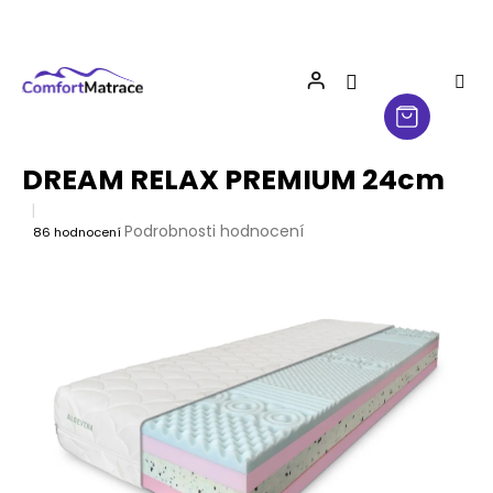
Přejít
na
obsah
DREAM RELAX PREMIUM 24cm
Průměrné
Podrobnosti hodnocení
86 hodnocení
hodnocení
produktu
je
4,4
z
5
hvězdiček.