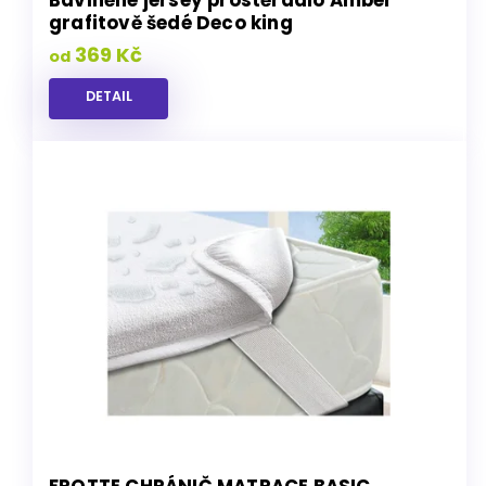
Bavlněné jersey prostěradlo Amber
grafitově šedé Deco king
369 Kč
od
DETAIL