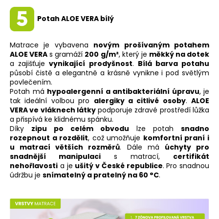
Potah ALOE VERA bílý
Matrace je vybavena
novým prošívaným potahem
ALOE VERA
s gramáží
200 g/m²
, který je
měkký na dotek
a zajišťuje
vynikající prodyšnost
.
Bílá barva potahu
působí čistě a elegantně a krásně vynikne i pod světlým
povlečením.
Potah má
hypoalergenní a antibakteriální úpravu
, je
tak ideální volbou pro
alergiky a citlivé osoby
.
ALOE
VERA ve vláknech látky
podporuje zdravé prostředí lůžka
a přispívá ke klidnému spánku.
Díky
zipu po celém obvodu
lze potah
snadno
rozepnout a rozdělit
, což umožňuje
komfortní praní i
u matrací větších rozměrů
. Dále má
úchyty pro
snadnější manipulaci
s matrací,
certifikát
nehořlavosti
a je
ušitý v České republice
. Pro snadnou
údržbu je
snímatelný a pratelný na 60 °C
.