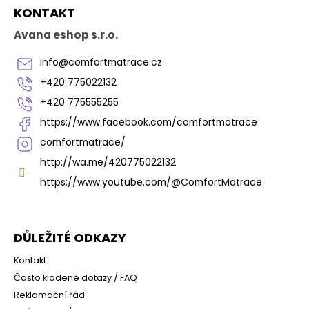
Z
KONTAKT
á
p
Avana eshop s.r.o.
a
t
info
@
comfortmatrace.cz
í
+420 775022132
+420 775555255
https://www.facebook.com/comfortmatrace
comfortmatrace/
http://wa.me/420775022132
https://www.youtube.com/@ComfortMatrace
DŮLEŽITÉ ODKAZY
Kontakt
Často kladené dotazy / FAQ
Reklamační řád