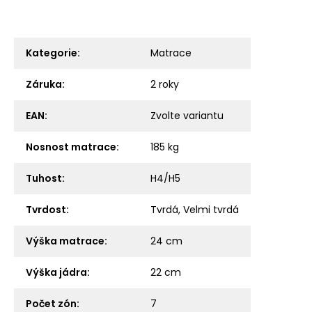
Kategorie
:
Matrace
Záruka
:
2 roky
EAN
:
Zvolte variantu
Nosnost matrace
:
185 kg
Tuhost
:
H4/H5
Tvrdost
:
Tvrdá
,
Velmi tvrdá
Výška matrace
:
24 cm
Výška jádra
:
22 cm
Počet zón
:
7