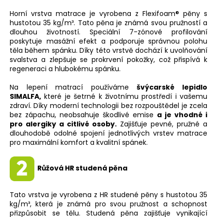
Horní vrstva matrace je vyrobena z Flexifoam® pěny s
hustotou 35 kg/m³. Tato pěna je známá svou pružností a
dlouhou životností. Speciální 7-zónové profilování
poskytuje masážní efekt a podporuje správnou polohu
těla během spánku. Díky této vrstvě dochází k uvolňování
svalstva a zlepšuje se prokrvení pokožky, což přispívá k
regeneraci a hlubokému spánku.
Na lepení matrací používáme
švýcarské lepidlo
SIMALFA
,
které je šetrné k životnímu prostředí i vašemu
zdraví. Díky moderní technologii bez rozpouštědel je zcela
bez zápachu, neobsahuje škodlivé emise
a je vhodné i
pro alergiky a citlivé osoby.
Zajišťuje pevné, pružné a
dlouhodobě odolné spojení jednotlivých vrstev matrace
pro maximální komfort a kvalitní spánek.
Růžová HR studená pěna
Tato vrstva je vyrobena z HR studené pěny s hustotou 35
kg/m³, která je známá pro svou pružnost a schopnost
přizpůsobit se tělu. Studená pěna zajišťuje vynikající