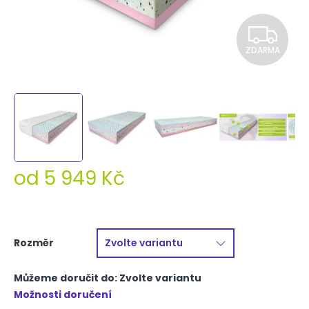
Z
ZDARMA
D
A
R
M
A
od
5 949 Kč
Měrná
cena:
Rozměr
Můžeme doručit do:
Zvolte variantu
Možnosti doručení