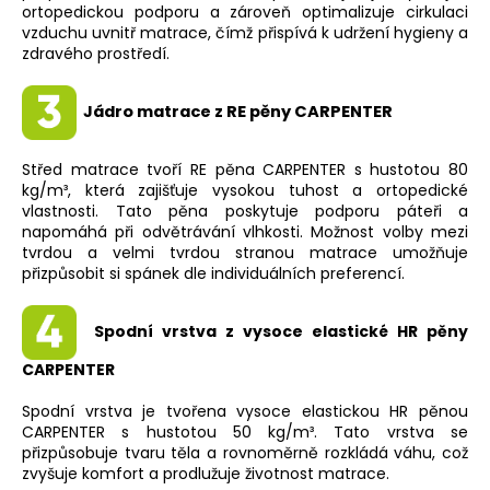
ortopedickou podporu a zároveň optimalizuje cirkulaci
vzduchu uvnitř matrace, čímž přispívá k udržení hygieny a
zdravého prostředí.
Jádro matrace z RE pěny CARPENTER
Střed matrace tvoří RE pěna CARPENTER s hustotou 80
kg/m³, která zajišťuje vysokou tuhost a ortopedické
vlastnosti. Tato pěna poskytuje podporu páteři a
napomáhá při odvětrávání vlhkosti. Možnost volby mezi
tvrdou a velmi tvrdou stranou matrace umožňuje
přizpůsobit si spánek dle individuálních preferencí.
Spodní vrstva z vysoce elastické HR pěny
CARPENTER
Spodní vrstva je tvořena vysoce elastickou HR pěnou
CARPENTER s hustotou 50 kg/m³. Tato vrstva se
přizpůsobuje tvaru těla a rovnoměrně rozkládá váhu, což
zvyšuje komfort a prodlužuje životnost matrace.