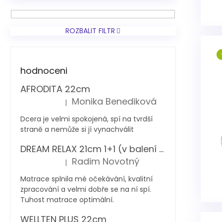
ROZBALIT FILTR
hodnoceni
AFRODITA 22cm
Monika Benediková
|
Hodnocení produktu je 5 z 5 hvězdiček.
Dcera je velmi spokojená, spí na tvrdší
straně a nemůže si jí vynachválit
DREAM RELAX 21cm 1+1 (v balení 2 ks)
Radim Novotný
|
Hodnocení produktu je 5 z 5 hvězdiček.
Matrace splnila mé očekávání, kvalitní
zpracování a velmi dobře se na ní spí.
Tuhost matrace optimální.
WELLTEN PLUS 22cm