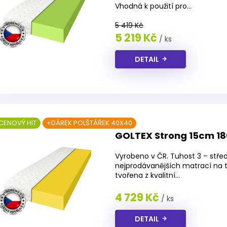
je
Vhodná k použití pro...
4,3
z
5 419 Kč
5
5 219 Kč
/ ks
hvězdiček.
DETAIL
CENOVÝ HIT
+DÁREK POLŠTÁŘEK 40X40
GOLTEX Strong 15cm 1
Vyrobeno v ČR. Tuhost 3 – střed
nejprodávanějších matrací na 
tvořena z kvalitní...
4 729 Kč
/ ks
DETAIL