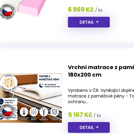
6 969 Kč
/ ks
DETAIL
Vrchní matrace z pam
180x200 cm
Průměrné
hodnocení
Vyrobeno v ČR. Vynikající dopln
produktu
matrace z paměťové pěny - Top
je
ochranu...
4,3
z
5 167 Kč
/ ks
5
hvězdiček.
DETAIL