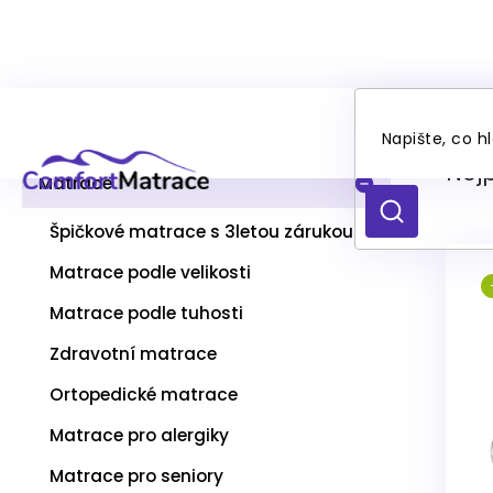
Přejít
Dě
P
na
Kategorie
Přeskočit
o
obsah
kategorie
s
Nej
t
Matrace
r
HLEDAT
a
Špičkové matrace s 3letou zárukou
n
Matrace podle velikosti
n
V
í
Matrace podle tuhosti
ý
p
p
a
Zdravotní matrace
i
n
s
Ortopedické matrace
e
p
l
Matrace pro alergiky
r
o
Matrace pro seniory
d