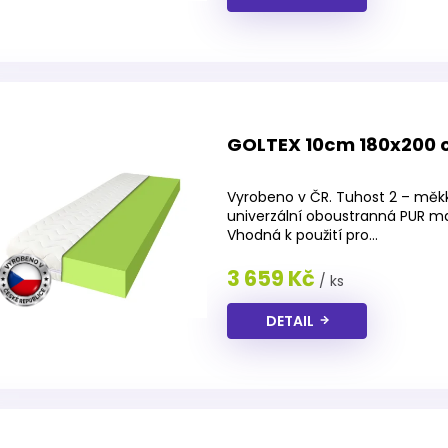
GOLTEX 10cm 180x200
Průměrné
hodnocení
Vyrobeno v ČR. Tuhost 2 – měk
produktu
univerzální oboustranná PUR m
je
Vhodná k použití pro...
4,4
z
3 659 Kč
/ ks
5
hvězdiček.
DETAIL