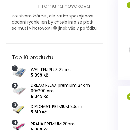
romana novakova
|
Hodnocení produktu je 5 z 5 hvězdiček.
Používám krátce , ale zatím spokojenost ,
dodání rychle jen by chtělo info ze platit
se musí v hotovosti 😁 jinak vše v pořádku
Top 10 produktů
WELLTEN PLUS 22cm
5 099 Kč
DREAM RELAX premium 24cm
90x200 cm
6 049 Kč
DIPLOMAT PREMIUM 20cm
5 319 Kč
PRAHA PREMIUM 20cm
5 069 Kč