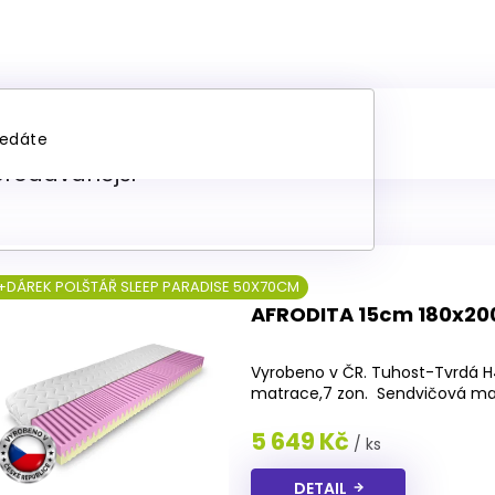
tské matrace 180x200 cm
prodávanější
+DÁREK POLŠTÁŘ SLEEP PARADISE 50X70CM
AFRODITA 15cm 180x20
Průměrné
hodnocení
Vyrobeno v ČR. Tuhost-Tvrdá H4
produktu
matrace,7 zon. Sendvičová masá
je
4,1
5 649 Kč
/ ks
z
5
DETAIL
hvězdiček.