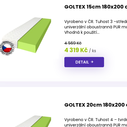
GOLTEX 15cm 180x200
Průměrné
hodnocení
Vyrobeno v ČR. Tuhost 3 –střed
produktu
univerzální oboustranná PUR m
je
Vhodná k použití...
3,9
z
4 569 Kč
5
4 319 Kč
/ ks
hvězdiček.
DETAIL
GOLTEX 20cm 180x200
Průměrné
hodnocení
Vyrobeno v ČR. Tuhost 4 – tvrd
produktu
univerzální oboustranná PUR m