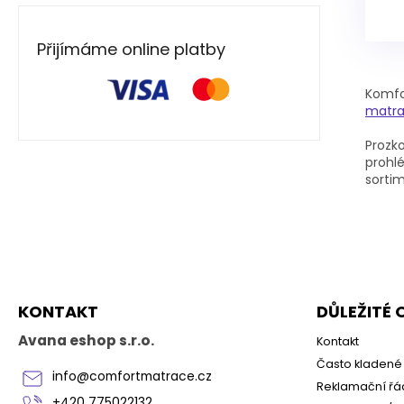
Přijímáme online platby
Komfor
matrac
Prozk
prohlé
sorti
Z
á
p
a
KONTAKT
DŮLEŽITÉ
t
í
Avana eshop s.r.o.
Kontakt
Často kladené 
info
@
comfortmatrace.cz
Reklamační řá
+420 775022132