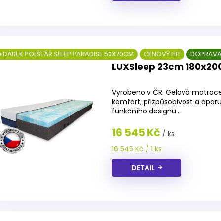
+DÁREK POLŠTÁŘ SLEEP PARADISE 50X70CM
CENOVÝ HIT
DOPRAVA
LUXSleep 23cm 180x20
Průměrné
hodnocení
Vyrobeno v ČR. Gelová matrace
produktu
komfort, přizpůsobivost a opor
je
funkčního designu...
5,0
z
16 545 Kč
/ ks
5
hvězdiček.
Měrná
16 545 Kč / 1 ks
cena:
DETAIL