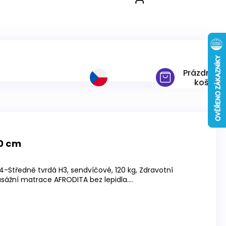
Prázdný
košík
0 cm
-Středně tvrdá H3, sendvíčové, 120 kg, Zdravotní
žní matrace AFRODITA bez lepidla....