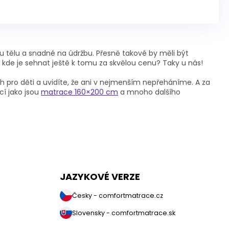
u tělu a snadné na údržbu. Přesně takové by měli být
 kde je sehnat ještě k tomu za skvělou cenu? Taky u nás!
pro děti a uvidíte, že ani v nejmenším nepřeháníme. A za
cí jako jsou
matrace 160×200 cm
a mnoho dalšího
JAZYKOVÉ VERZE
Česky - comfortmatrace.cz
Slovensky - comfortmatrace.sk