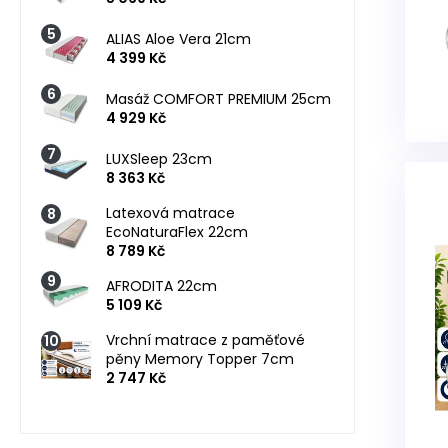
ALIAS Aloe Vera 21cm
4 399 Kč
Masáž COMFORT PREMIUM 25cm
4 929 Kč
LUXSleep 23cm
8 363 Kč
Latexová matrace
EcoNaturaFlex 22cm
8 789 Kč
AFRODITA 22cm
5 109 Kč
Vrchní matrace z paměťové
pěny Memory Topper 7cm
2 747 Kč