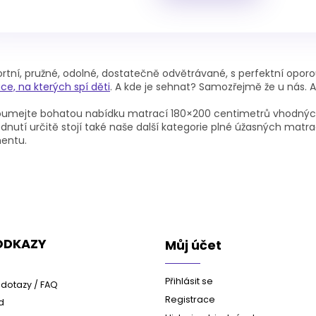
O
v
tní, pružné, odolné, dostatečně odvětrávané, s perfektní oporo
l
e, na kterých spí děti
. A kde je sehnat? Samozřejmě že u nás. A
á
d
oumejte bohatou nabídku matrací 180×200 centimetrů vhodných 
a
dnutí určitě stojí také naše další kategorie plné úžasných matra
c
mentu.
í
p
r
v
k
y
v
ý
 ODKAZY
Můj účet
p
i
s
Přihlásit se
dotazy / FAQ
u
Registrace
d