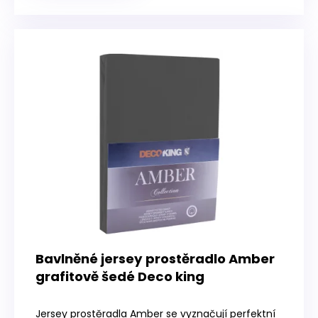
Bavlněné jersey prostěradlo Amber
grafitově šedé Deco king
Průměrné
hodnocení
Jersey prostěradla Amber se vyznačují perfektní