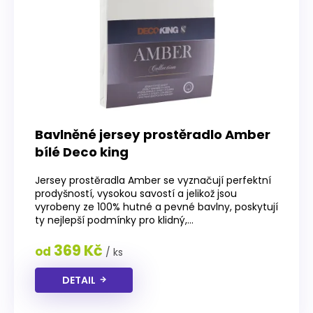
r
o
d
u
k
t
ů
Bavlněné jersey prostěradlo Amber
bílé Deco king
Jersey prostěradla Amber se vyznačují perfektní
prodyšností, vysokou savostí a jelikož jsou
vyrobeny ze 100% hutné a pevné bavlny, poskytují
ty nejlepší podmínky pro klidný,...
369 Kč
od
/ ks
DETAIL