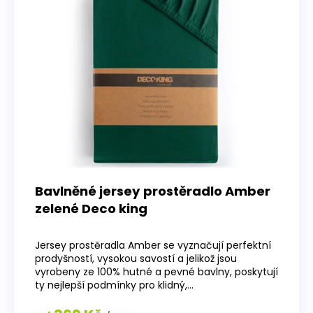
Bavlněné jersey prostěradlo Amber
zelené Deco king
Průměrné
hodnocení
Jersey prostěradla Amber se vyznačují perfektní
produktu
prodyšností, vysokou savostí a jelikož jsou
je
vyrobeny ze 100% hutné a pevné bavlny, poskytují
5,0
ty nejlepší podmínky pro klidný,...
z
5