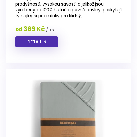
produktu
prodyšností, vysokou savostí a jelikož jsou
je
vyrobeny ze 100% hutné a pevné bavlny, poskytují
4,7
ty nejlepší podmínky pro klidný,...
z
5
369 Kč
od
/ ks
hvězdiček.
DETAIL