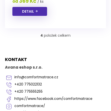
369 Kč
od
/ ks
hvězdiček.
DETAIL
4
položek celkem
O
v
l
á
Z
d
KONTAKT
á
a
p
c
Avana eshop s.r.o.
í
a
p
t
info
@
comfortmatrace.cz
r
í
v
+420 775022132
k
+420 775555255
y
v
https://www.facebook.com/comfortmatrace
ý
comfortmatrace/
p