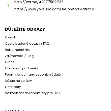
i
http://wa.me/420775022132
s
https://www.youtube.com/@ComfortMatrace
u
DŮLEŽITÉ ODKAZY
Kontakt
Často kladené dotazy / FAQ
Reklamační řád
Zajímavosti / Blog
O nás
Obchodní podmínky
Podmínky ochrany osobních údajů
Nákup na splátky
Certifikaty
Velkoobchodní podmínky pro B2B