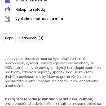
Showroom v Praze
Nákup na splátky
Vyrábíme matrace na míru
Popis
Hodnocení (3)
Jersey prostěradla Amber se vyznačují perfektní
prodyšností, vysokou savostí a jelikož jsou vyrobeny ze
100% hutné a pevné bavlny, poskytují ty nejlepší podmínky
pro klidný, zdravý a příjemný spánek. Hodí se ke všem
druhům povlečení a díky šikovné gumě všité v okraji
prostěradla je jeho umístění na postel velmi jednoduché
a pohodlné.
Okraj prostěradla je vybaven praktickou gumou
,
proto prostěradlo skvěle přilne k matraci, nesesmekává se