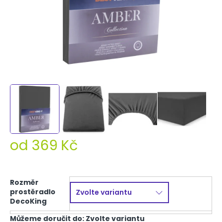
od
369 Kč
Měrná
cena:
Rozměr
prostěradlo
DecoKing
Můžeme doručit do:
Zvolte variantu