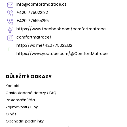
t
info
@
comfortmatrace.cz
í
+420 775022132
+420 775555255
https://www.facebook.com/comfortmatrace
comfortmatrace/
http://wa.me/420775022132
https://www.youtube.com/@ComfortMatrace
DŮLEŽITÉ ODKAZY
Kontakt
Často kladené dotazy / FAQ
Reklamační řád
Zajímavosti / Blog
O nás
Obchodní podmínky