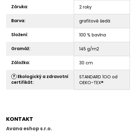
Záruka
:
2 roky
Barva
:
grafitově šedá
Složení
:
100 % bavlna
Gramáž
:
145 g/m2
Záložka
:
30 cm
?
Ekologický a zdravotní
STANDARD 1OO od
certifikát
:
OEKO-TEX®
Z
KONTAKT
á
p
Avana eshop s.r.o.
a