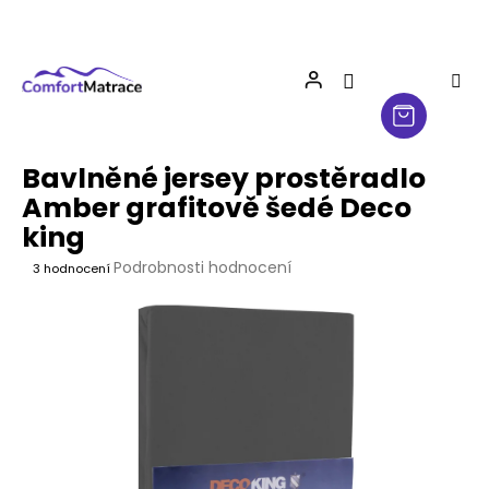
Přejít
na
obsah
Bavlněné jersey prostěradlo
Amber grafitově šedé Deco
king
Průměrné
Podrobnosti hodnocení
3 hodnocení
hodnocení
produktu
je
4,7
z
5
hvězdiček.