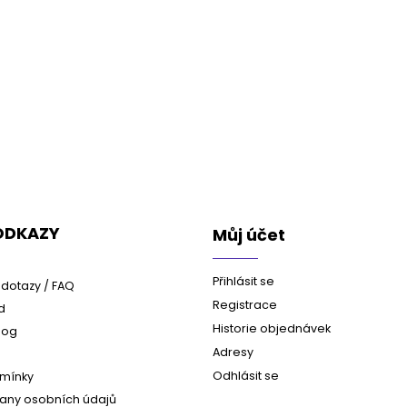
 ODKAZY
Můj účet
Přihlásit se
dotazy / FAQ
Registrace
d
Historie objednávek
log
Adresy
Odhlásit se
mínky
any osobních údajů