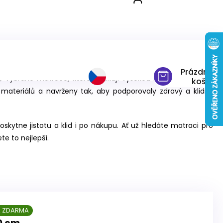
Prázdný
ivě vybrané matrace, které vynikají vysokou kvalitou, dlouhou
košík
materiálů a navrženy tak, aby podporovaly zdravý a klidný
oskytne jistotu a klid i po nákupu. Ať už hledáte matraci pro
te to nejlepší.
 ZDARMA
0 cm