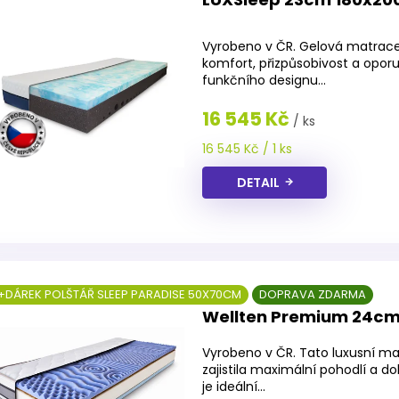
Průměrné
hodnocení
Vyrobeno v ČR. Gelová matrace
produktu
komfort, přizpůsobivost a opor
je
funkčního designu...
5,0
z
16 545 Kč
/ ks
5
hvězdiček.
Měrná
16 545 Kč / 1 ks
cena:
DETAIL
+DÁREK POLŠTÁŘ SLEEP PARADISE 50X70CM
DOPRAVA ZDARMA
Wellten Premium 24cm
Vyrobeno v ČR. Tato luxusní ma
zajistila maximální pohodlí a 
je ideální...