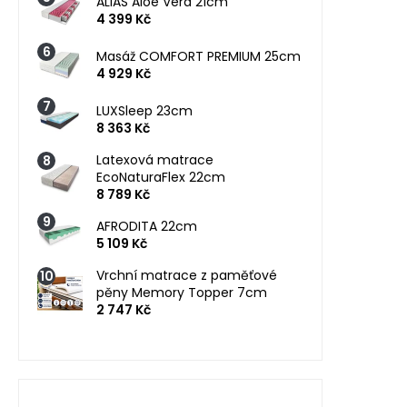
ALIAS Aloe Vera 21cm
4 399 Kč
Masáž COMFORT PREMIUM 25cm
4 929 Kč
LUXSleep 23cm
8 363 Kč
Latexová matrace
EcoNaturaFlex 22cm
8 789 Kč
AFRODITA 22cm
5 109 Kč
Vrchní matrace z paměťové
pěny Memory Topper 7cm
2 747 Kč