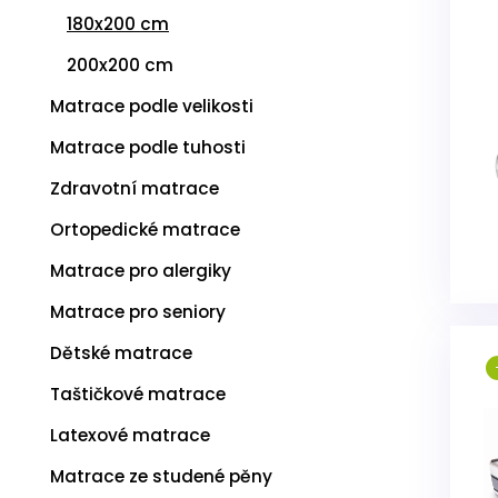
ý
180x200 cm
p
i
200x200 cm
s
p
Matrace podle velikosti
r
Matrace podle tuhosti
o
d
Zdravotní matrace
u
k
Ortopedické matrace
t
ů
Matrace pro alergiky
Matrace pro seniory
Dětské matrace
Taštičkové matrace
Latexové matrace
Matrace ze studené pěny