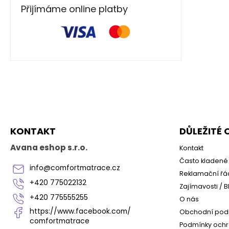
Přijímáme online platby
Z
á
p
a
KONTAKT
DŮLEŽITÉ
t
í
Avana eshop s.r.o.
Kontakt
Často kladené 
info
@
comfortmatrace.cz
Reklamační řá
+420 775022132
Zajímavosti / B
+420 775555255
O nás
https://www.facebook.com/
Obchodní pod
comfortmatrace
Podmínky ochr