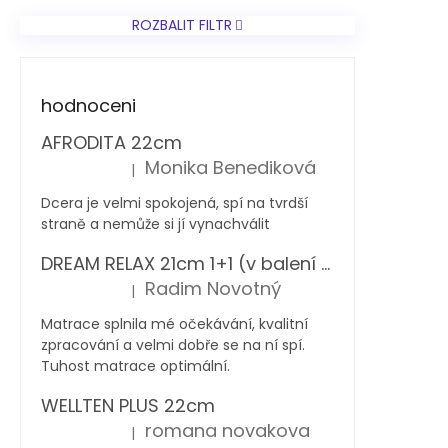
ROZBALIT FILTR
hodnoceni
AFRODITA 22cm
Monika Benediková
|
Hodnocení produktu je 5 z 5 hvězdiček.
Dcera je velmi spokojená, spí na tvrdší
straně a nemůže si jí vynachválit
DREAM RELAX 21cm 1+1 (v balení 2 ks)
Radim Novotný
|
Hodnocení produktu je 5 z 5 hvězdiček.
Matrace splnila mé očekávání, kvalitní
zpracování a velmi dobře se na ní spí.
Tuhost matrace optimální.
WELLTEN PLUS 22cm
romana novakova
|
Hodnocení produktu je 5 z 5 hvězdiček.