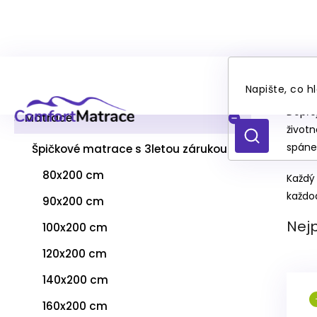
Přejít
18
P
na
Kategorie
Přeskočit
o
obsah
kategorie
s
Dopřej
t
Matrace
život
r
HLEDAT
a
spáne
Špičkové matrace s 3letou zárukou
n
80x200 cm
n
Každý
í
každod
90x200 cm
p
a
Nej
100x200 cm
n
120x200 cm
e
l
140x200 cm
V
160x200 cm