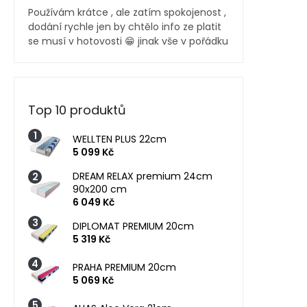
Používám krátce , ale zatím spokojenost ,
dodání rychle jen by chtělo info ze platit
se musí v hotovosti 😁 jinak vše v pořádku
Top 10 produktů
WELLTEN PLUS 22cm
5 099 Kč
DREAM RELAX premium 24cm
90x200 cm
6 049 Kč
DIPLOMAT PREMIUM 20cm
5 319 Kč
PRAHA PREMIUM 20cm
5 069 Kč