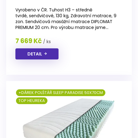
Vyrobeno v ČR. Tuhost H3 – středně
tvrdé, sendvičové, 130 kg, Zdravotní matrace, 9
zon. Sendvičová masážní matrace DIPLOMAT
PREMIUM 20 cm. Pro výrobu matrace jsme...
7 669 Kč
/ ks
DETAIL
+DÁREK POLŠTÁŘ SLEEP PARADISE 50X70CM
TOP HEUREKA