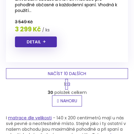
3,8
pohodlné občasné a každodenní spaní. Vhodná k
z
použití...
5
hvězdiček.
3 549 Kč
3 299 Kč
/ ks
DETAIL
NAČÍST 10 DALŠÍCH
S
1
3
t
O
r
30
položek celkem
v
á
l
NAHORU
n
á
k
o
d
v
a
I
matrace dle velikosti
- 140 x 200 centimetrů mají u nás
á
c
své pevné a neotřesitelné místo. Stejně jako i ty ostatní v
n
í
našem obchodu jsou maximálně pohodlné a při spaní a
í