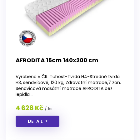
r
o
d
u
k
t
ů
AFRODITA 15cm 140x200 cm
Průměrné
hodnocení
Vyrobeno v ČR. Tuhost-Tvrdá H4-Středně tvrdá
produktu
H3, sendvíčové, 120 kg, Zdravotní matrace,7 zon.
je
Sendvičová masážní matrace AFRODITA bez
4,2
lepidla....
z
5
4 628 Kč
/ ks
hvězdiček.
DETAIL