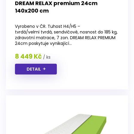
DREAM RELAX premium 24cm
140x200 cm
Průměrné
hodnocení
Vyrobeno v ČR. Tuhost H4/H5 –
produktu
tvrdá/velmi tvrdá, sendvičové, nosnost do 185 kg,
je
zdravotní matrace, 7 zon. DREAM RELAX PREMIUM
5,0
24cm poskytuje vynikající...
z
5
8 449 Kč
/ ks
hvězdiček.
DETAIL