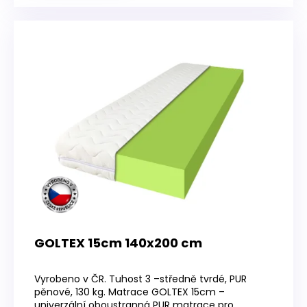
GOLTEX 15cm 140x200 cm
Průměrné
hodnocení
Vyrobeno v ČR. Tuhost 3 –středně tvrdé, PUR
produktu
pěnové, 130 kg. Matrace GOLTEX 15cm –
je
univerzální oboustranná PUR matrace pro