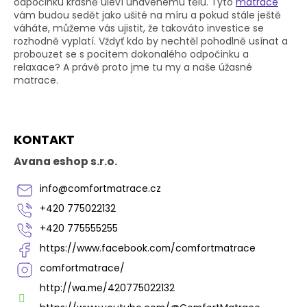
p
odpočinku krásně uleví unavenému tělu. Tyto
matrace
r
vám budou sedět jako ušité na míru a pokud stále ještě
v
váháte, můžeme vás ujistit, že takováto investice se
k
rozhodně vyplatí. Vždyť kdo by nechtěl pohodlně usínat a
y
probouzet se s pocitem dokonalého odpočinku a
v
relaxace? A právě proto jme tu my a naše úžasné
ý
matrace.
p
i
s
Z
u
KONTAKT
á
p
Avana eshop s.r.o.
a
t
info
@
comfortmatrace.cz
í
+420 775022132
+420 775555255
https://www.facebook.com/comfortmatrace
comfortmatrace/
http://wa.me/420775022132