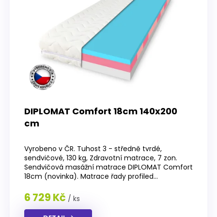
DIPLOMAT Comfort 18cm 140x200
cm
Průměrné
hodnocení
Vyrobeno v ČR. Tuhost 3 - středně tvrdé,
produktu
sendvičové, 130 kg, Zdravotní matrace, 7 zon.
je
Sendvičová masážní matrace DIPLOMAT Comfort
4,2
18cm (novinka). Matrace řady profiled...
z
5
6 729 Kč
/ ks
hvězdiček.