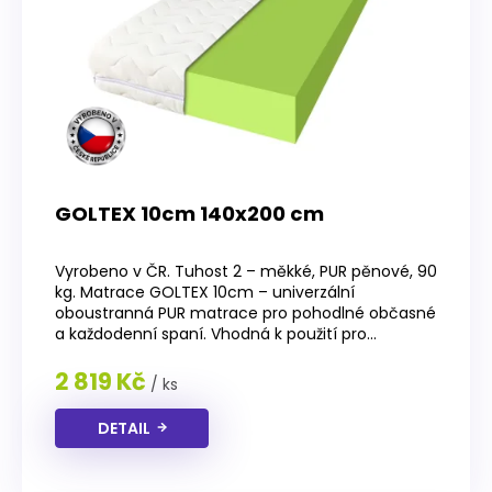
GOLTEX 10cm 140x200 cm
Průměrné
hodnocení
Vyrobeno v ČR. Tuhost 2 – měkké, PUR pěnové, 90
produktu
kg. Matrace GOLTEX 10cm – univerzální
je
oboustranná PUR matrace pro pohodlné občasné
3,8
a každodenní spaní. Vhodná k použití pro...
z
5
2 819 Kč
/ ks
hvězdiček.
DETAIL