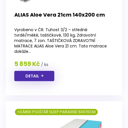
ALIAS Aloe Vera 21cm 140x200 cm
Průměrné
hodnocení
Vyrobeno v ČR. Tuhost 3/2 – středně
produktu
tvrdé/měké, taštičkové, 130 kg, Zdravotní
je
matrace, 7 zon. TAŠTIČKOVÁ ZDRAVOTNÍ
3,6
MATRACE ALIAS Aloe Vera 21 cm. Tato matrace
z
dokáže...
5
hvězdiček.
5 859 Kč
/ ks
DETAIL
+DÁREK POLŠTÁŘ SLEEP PARADISE 50X70CM