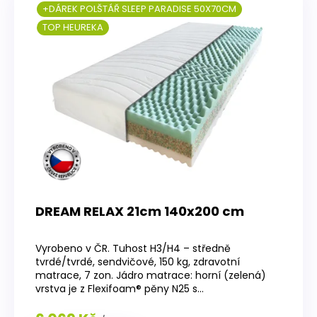
+DÁREK POLŠTÁŘ SLEEP PARADISE 50X70CM
TOP HEUREKA
DREAM RELAX 21cm 140x200 cm
Průměrné
hodnocení
Vyrobeno v ČR. Tuhost H3/H4 – středně
produktu
tvrdé/tvrdé, sendvičové, 150 kg, zdravotní
je
matrace, 7 zon. Jádro matrace: horní (zelená)
4,2
vrstva je z Flexifoam® pěny N25 s...
z
5