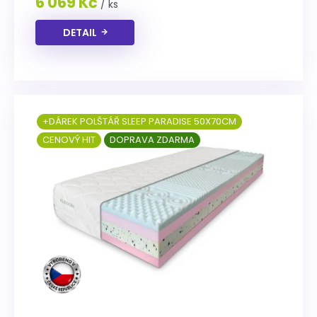
6 069 Kč
/ ks
hvězdiček.
DETAIL
+DÁREK POLŠTÁŘ SLEEP PARADISE 50X70CM
CENOVÝ HIT
DOPRAVA ZDARMA