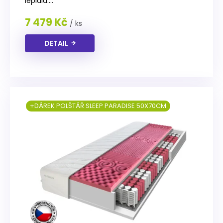
lepidla....
7 479 Kč
/ ks
DETAIL
+DÁREK POLŠTÁŘ SLEEP PARADISE 50X70CM