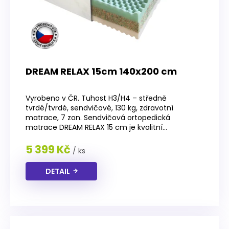
DREAM RELAX 15cm 140x200 cm
Průměrné
hodnocení
Vyrobeno v ČR. Tuhost H3/H4 – středně
produktu
tvrdé/tvrdé, sendvičové, 130 kg, zdravotní
je
matrace, 7 zon. Sendvičová ortopedická
4,5
matrace DREAM RELAX 15 cm je kvalitní...
z
5
5 399 Kč
/ ks
hvězdiček.
DETAIL