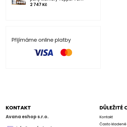
2 747 Kč
Přijímáme online platby
Z
á
p
a
KONTAKT
DŮLEŽITÉ
t
í
Avana eshop s.r.o.
Kontakt
Často kladené 