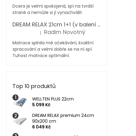
Dcera je velmi spokojená, spí na tvrdší
straně a nemůže si jí vynachválit
DREAM RELAX 21cm 1+1 (v balení 2 ks)
Radim Novotný
|
Hodnocení produktu je 5 z 5 hvězdiček.
Matrace splnila mé očekávání, kvalitní
zpracování a velmi dobře se na ní spí.
Tuhost matrace optimální.
Top 10 produktů
WELLTEN PLUS 22cm
5 099 Kč
DREAM RELAX premium 24cm
90x200 cm
6 049 Kč