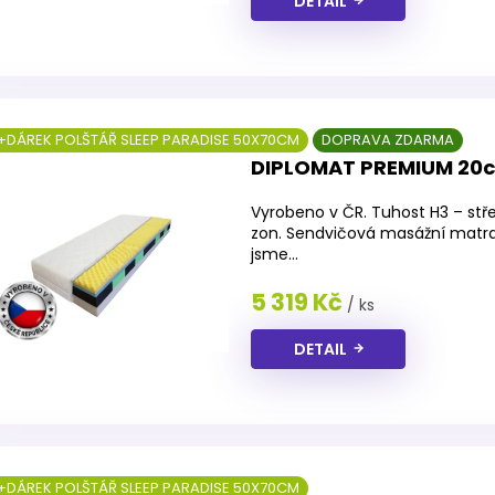
DETAIL
+DÁREK POLŠTÁŘ SLEEP PARADISE 50X70CM
DOPRAVA ZDARMA
DIPLOMAT PREMIUM 20
Vyrobeno v ČR. Tuhost H3 – stře
zon. Sendvičová masážní matr
jsme...
5 319 Kč
/ ks
DETAIL
+DÁREK POLŠTÁŘ SLEEP PARADISE 50X70CM