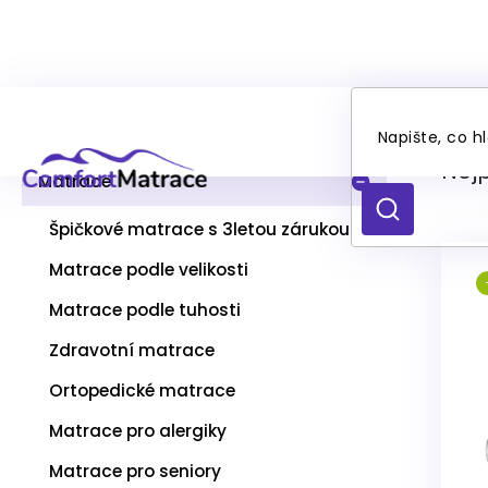
Přejít
Ma
P
na
Kategorie
Přeskočit
o
obsah
kategorie
s
Nej
t
Matrace
r
HLEDAT
a
Špičkové matrace s 3letou zárukou
n
Matrace podle velikosti
n
V
í
Matrace podle tuhosti
ý
p
p
a
Zdravotní matrace
i
n
s
Ortopedické matrace
e
p
l
Matrace pro alergiky
r
o
Matrace pro seniory
d