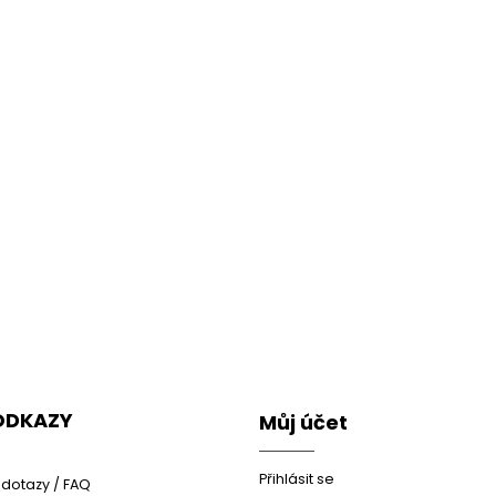
 ODKAZY
Můj účet
Přihlásit se
dotazy / FAQ