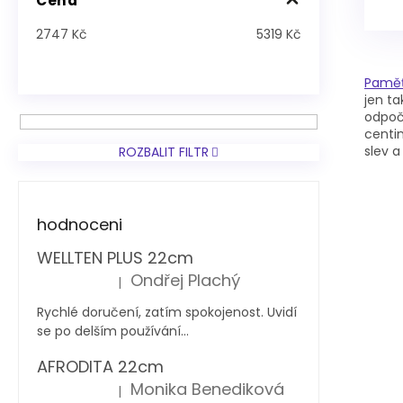
Cena
2747
Kč
5319
Kč
Pamě
jen t
odpoči
centim
slev a
ROZBALIT FILTR
hodnoceni
WELLTEN PLUS 22cm
Ondřej Plachý
|
Hodnocení produktu je 5 z 5 hvězdiček.
Rychlé doručení, zatím spokojenost. Uvidí
se po delším používání...
AFRODITA 22cm
Monika Benediková
|
Hodnocení produktu je 5 z 5 hvězdiček.