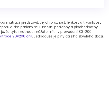
bu matrací představit. Jejich pružnost, lehkost a trvanlivost
ní oporu a tím pádem mu umožní potřebný a plnohodnotný
u je, že tyto matrace můžete mít i v provedení 80×200
atrace 90×200 cm
. Jednoduše je plný dalšího skvělého zboží,