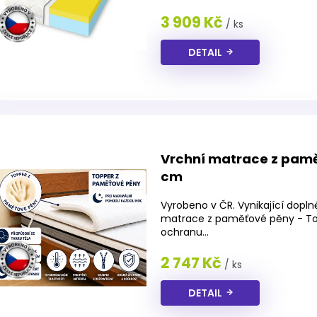
z
3 909 Kč
/ ks
5
hvězdiček.
DETAIL
Vrchní matrace z pam
cm
Vyrobeno v ČR. Vynikající dopln
matrace z paměťové pěny - Top
ochranu...
2 747 Kč
/ ks
DETAIL