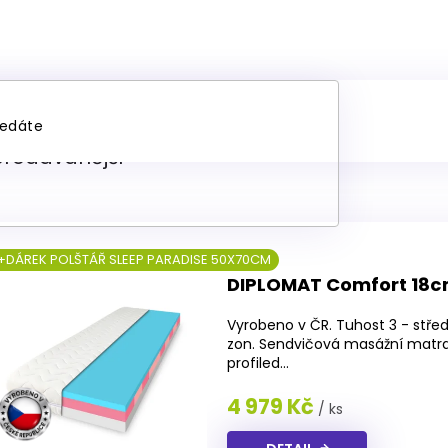
trace z paměťové pěny 
prodávanější
+DÁREK POLŠTÁŘ SLEEP PARADISE 50X70CM
DIPLOMAT Comfort 18
Vyrobeno v ČR. Tuhost 3 - střed
zon. Sendvičová masážní matr
profiled...
4 979 Kč
/ ks