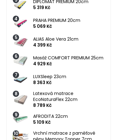
DIPLOMAT PREMIUM 20cm
5 319 Kč
PRAHA PREMIUM 20cm
5 069 Kč
ALIAS Aloe Vera 21cm
4 399 Kč
Masáž COMFORT PREMIUM 25cm
4 929 Kč
LUXSleep 23cm
8 363 Kč
Latexová matrace
EcoNaturaFlex 22cm
8 789 Kč
AFRODITA 22cm
5 109 Kč
Vrchní matrace z paměťové
pěny Memory Topper 7cm