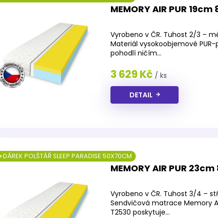
MEMORY AIR PUR 19cm 
Průměrné
hodnocení
Vyrobeno v ČR. Tuhost 2/3 – mě
produktu
Materiál vysokoobjemové PUR-p
je
pohodlí ničím...
4,2
z
3 629 Kč
/ ks
5
hvězdiček.
DETAIL
+DÁREK POLŠTÁŘ SLEEP PARADISE 50X70CM
MEMORY AIR PUR 23cm
Průměrné
hodnocení
Vyrobeno v ČR. Tuhost 3/4 – st
produktu
Sendvičová matrace Memory AI
je
T2530 poskytuje...
4,2