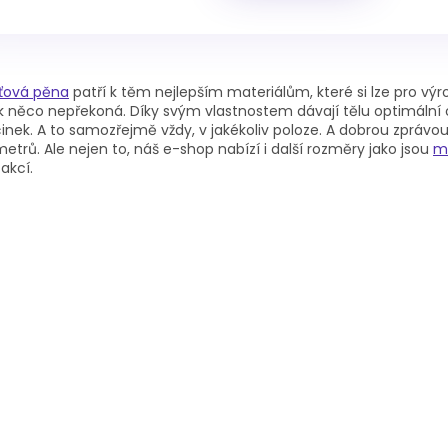
O
v
ťová pěna
patří k těm nejlepším materiálům, které si lze pro výro
l
ak něco nepřekoná. Díky svým vlastnostem dávají tělu optimál
á
nek. A to samozřejmě vždy, v jakékoliv poloze. A dobrou zprávo
d
etrů. Ale nejen to, náš e-shop nabízí i další rozměry jako jsou
m
a
 akcí.
c
í
p
r
v
k
y
v
ý
p
i
s
u