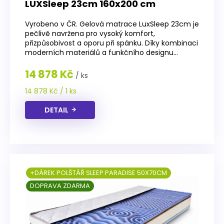
LUXSleep 23cm 160x200 cm
Vyrobeno v ČR. Gelová matrace LuxSleep 23cm je
pečlivě navržena pro vysoký komfort,
přizpůsobivost a oporu při spánku. Díky kombinaci
moderních materiálů a funkčního designu...
14 878 Kč
/ ks
Měrná
14 878 Kč / 1 ks
cena:
DETAIL
+DÁREK POLŠTÁŘ SLEEP PARADISE 50X70CM
DOPRAVA ZDARMA