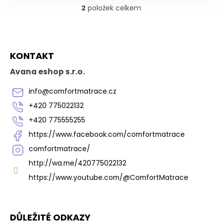
2
položek celkem
O
v
l
á
Z
d
KONTAKT
á
a
p
c
Avana eshop s.r.o.
í
a
p
t
info
@
comfortmatrace.cz
r
í
v
+420 775022132
k
+420 775555255
y
v
https://www.facebook.com/comfortmatrace
ý
comfortmatrace/
p
i
http://wa.me/420775022132
s
https://www.youtube.com/@ComfortMatrace
u
DŮLEŽITÉ ODKAZY