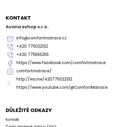
l
á
Z
d
KONTAKT
á
a
p
c
Avana eshop s.r.o.
í
a
p
t
info
@
comfortmatrace.cz
r
í
v
+420 775022132
k
+420 775555255
y
v
https://www.facebook.com/comfortmatrace
ý
comfortmatrace/
p
i
http://wa.me/420775022132
s
https://www.youtube.com/@ComfortMatrace
u
DŮLEŽITÉ ODKAZY
Kontakt
Často kladené dotazy / FAQ