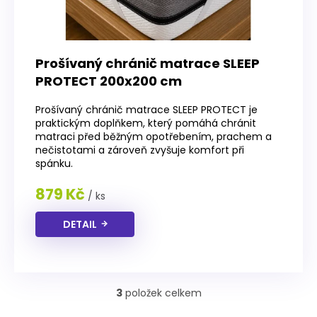
Prošívaný chránič matrace SLEEP
PROTECT 200x200 cm
Prošívaný chránič matrace SLEEP PROTECT je
praktickým doplňkem, který pomáhá chránit
matraci před běžným opotřebením, prachem a
nečistotami a zároveň zvyšuje komfort při
spánku.
879 Kč
/ ks
DETAIL
3
položek celkem
O
v