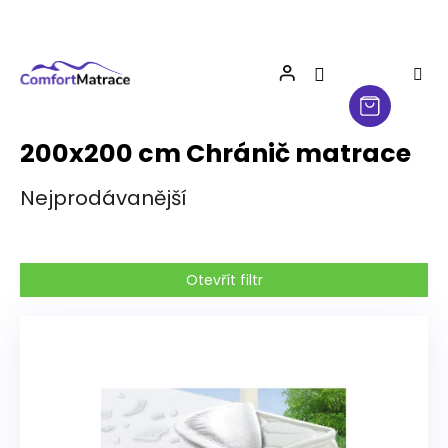
Přejít
na
obsah
200x200 cm Chránič matrace
Nejprodávanější
Otevřít filtr
V
ý
p
i
s
p