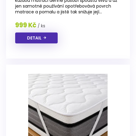
každou matraci denně působí spoustu vlivů a už
jen samotné používání opotřebovává povrch
matrace a pomalu a jistě tak snižuje její...
999 Kč
/ ks
DETAIL