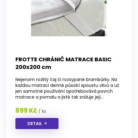
r
o
d
u
k
t
ů
FROTTE CHRÁNIČ MATRACE BASIC
200x200 cm
Nejenom rozlitý čaj či rozsypané brambůrky. Na
každou matraci denně působí spoustu vlivů a už
jen samotné používání opotřebovává povrch
matrace a pomalu a jistě tak snižuje její...
899 Kč
/ ks
DETAIL