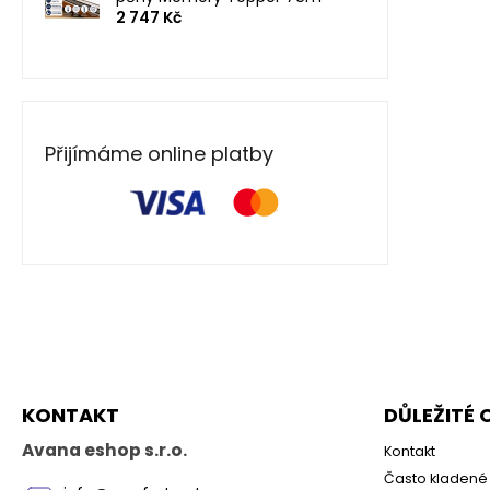
2 747 Kč
Přijímáme online platby
Z
á
p
a
KONTAKT
DŮLEŽITÉ
t
í
Avana eshop s.r.o.
Kontakt
Často kladené 