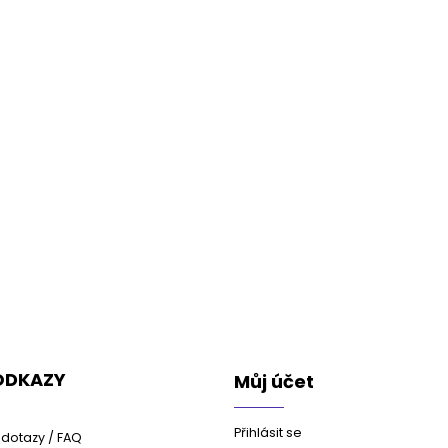
 ODKAZY
Můj účet
Přihlásit se
dotazy / FAQ