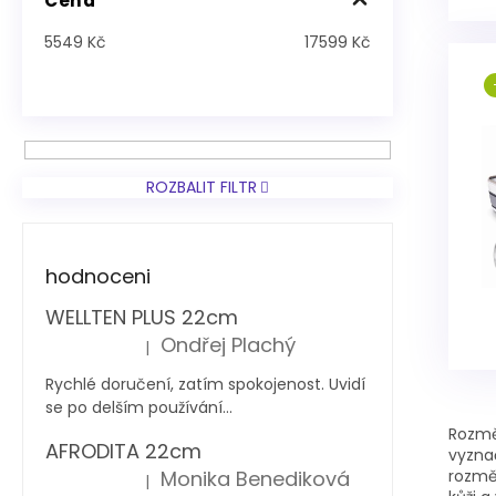
Cena
5549
Kč
17599
Kč
ROZBALIT FILTR
hodnoceni
WELLTEN PLUS 22cm
Ondřej Plachý
|
Hodnocení produktu je 5 z 5 hvězdiček.
Rychlé doručení, zatím spokojenost. Uvidí
se po delším používání...
Rozmě
AFRODITA 22cm
vyznač
rozměr
Monika Benediková
|
Hodnocení produktu je 5 z 5 hvězdiček.