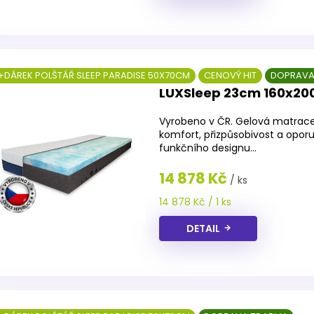
+DÁREK POLŠTÁŘ SLEEP PARADISE 50X70CM
CENOVÝ HIT
DOPRAVA
LUXSleep 23cm 160x20
Vyrobeno v ČR. Gelová matrace
komfort, přizpůsobivost a opor
funkčního designu...
14 878 Kč
/ ks
Měrná
14 878 Kč / 1 ks
cena:
DETAIL