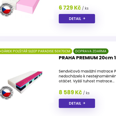
6 729 Kč
/ ks
DETAIL
+DÁREK POLŠTÁŘ SLEEP PARADISE 50X70CM
DOPRAVA ZDARMA
PRAHA PREMIUM 20cm 
Průměrné
hodnocení
Sendvičová masážní matrace P
produktu
nedocházelo k nestejnoměrnému
je
otáčet. Vyšší tuhost matrace...
4,0
z
8 589 Kč
/ ks
5
hvězdiček.
DETAIL