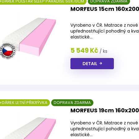
+DÁREK POLŠTÁŘ SLEEP PARADISE 50X70CM
DOPRAVA ZDARMA
MORFEUS 15cm 160x20
Průměrné
hodnocení
Vyrobeno v ČR. Matrace z nové 
produktu
upřednostňující pohodlný a kva
je
elastické...
4,5
z
5 549 Kč
/ ks
5
hvězdiček.
DETAIL
+DÁREK LETNÍ PŘIKRÝVKA
DOPRAVA ZDARMA
MORFEUS 19cm 160x20
Vyrobeno v ČR. Matrace z nové 
upřednostňující pohodlný a kva
elastické...