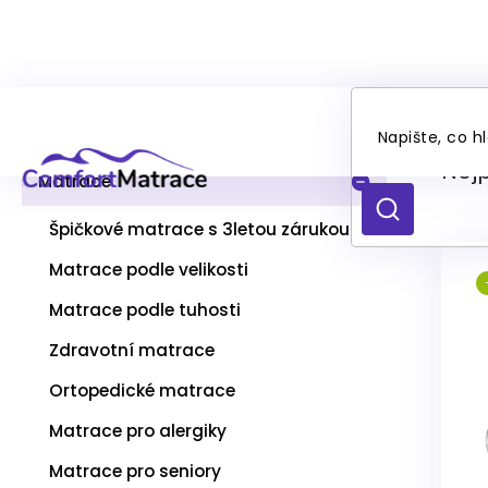
Přejít
Ma
P
na
Kategorie
Přeskočit
o
obsah
kategorie
s
Nej
t
Matrace
r
HLEDAT
a
Špičkové matrace s 3letou zárukou
n
Matrace podle velikosti
n
V
í
Matrace podle tuhosti
ý
p
p
a
Zdravotní matrace
i
n
s
Ortopedické matrace
e
p
l
Matrace pro alergiky
r
o
Matrace pro seniory
d