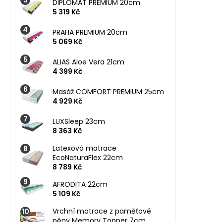
DIPLOMAT PREMIUM 20cm
5 319 Kč
PRAHA PREMIUM 20cm
5 069 Kč
ALIAS Aloe Vera 21cm
4 399 Kč
Masáž COMFORT PREMIUM 25cm
4 929 Kč
LUXSleep 23cm
8 363 Kč
Latexová matrace
EcoNaturaFlex 22cm
8 789 Kč
AFRODITA 22cm
5 109 Kč
Vrchní matrace z paměťové
pěny Memory Topper 7cm