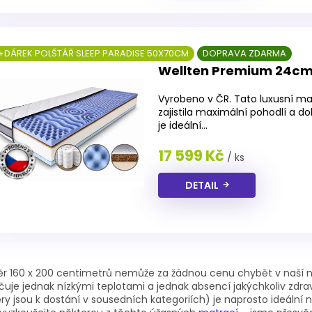
+DÁREK POLŠTÁŘ SLEEP PARADISE 50X70CM
DOPRAVA ZDARMA
Wellten Premium 24cm
Vyrobeno v ČR. Tato luxusní ma
zajistila maximální pohodlí a 
je ideální...
17 599 Kč
/ ks
DETAIL
O
v
r 160 x 200 centimetrů nemůže za žádnou cenu chybět v naší
l
uje jednak nízkými teplotami a jednak absencí jakýchkoliv zdraví
á
y jsou k dostání v sousedních kategoriích) je naprosto ideální na
d