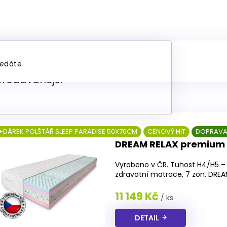
trace ze studené pěny 1
prodávanější
+DÁREK POLŠTÁŘ SLEEP PARADISE 50X70CM
CENOVÝ HIT
DOPRAVA
DREAM RELAX premium
Vyrobeno v ČR. Tuhost H4/H5 – 
zdravotní matrace, 7 zon. DREA
11 149 Kč
/ ks
DETAIL