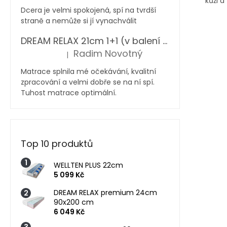
kůži 
Dcera je velmi spokojená, spí na tvrdší
straně a nemůže si jí vynachválit
DREAM RELAX 21cm 1+1 (v balení 2 ks)
Radim Novotný
|
Hodnocení produktu je 5 z 5 hvězdiček.
Matrace splnila mé očekávání, kvalitní
zpracování a velmi dobře se na ní spí.
Tuhost matrace optimální.
Top 10 produktů
WELLTEN PLUS 22cm
5 099 Kč
DREAM RELAX premium 24cm
90x200 cm
6 049 Kč