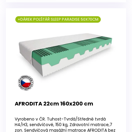
+DÁREK POLŠTÁŘ SLEEP PARADISE 50X70CM
AFRODITA 22cm 160x200 cm
Průměrné
hodnocení
Vyrobeno v ČR. Tuhost-Tvrdá/Středně tvrdá
produktu
H4/H3, sendvíčové, 150 kg, Zdravotní matrace,7
je
zon. Sendvičová masážní matrace AFRODITA bez