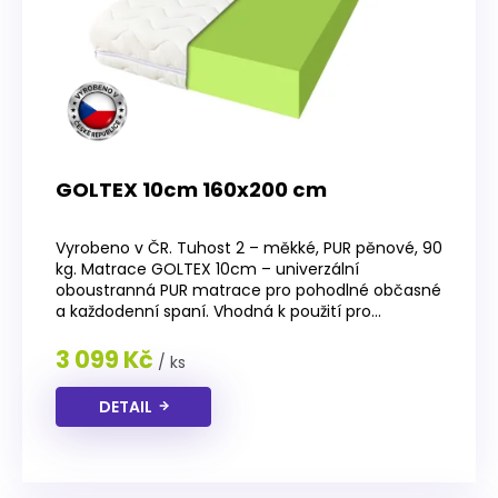
GOLTEX 10cm 160x200 cm
Průměrné
hodnocení
Vyrobeno v ČR. Tuhost 2 – měkké, PUR pěnové, 90
produktu
kg. Matrace GOLTEX 10cm – univerzální
je
oboustranná PUR matrace pro pohodlné občasné
3,9
a každodenní spaní. Vhodná k použití pro...
z
5
3 099 Kč
/ ks
hvězdiček.
DETAIL