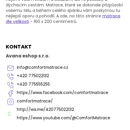
v
dýchacím cestám. Matrace, které se dokonale přizpůsobí
k
vašemu tělu a během celého spánku vám poskytnou tu
y
nejlepší oporu a pohodlí. A zde, na této stránce
matrace
v
dle velikosti
- 160 x 200 centimetrů.
ý
p
i
Z
s
KONTAKT
á
u
p
Avana eshop s.r.o.
a
t
info
@
comfortmatrace.cz
í
+420 775022132
+420 775555255
https://www.facebook.com/comfortmatrace
comfortmatrace/
http://wa.me/420775022132
https://www.youtube.com/@ComfortMatrace