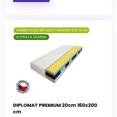
+DÁREK POLŠTÁŘ SLEEP PARADISE 50X70CM
DOPRAVA ZDARMA
DIPLOMAT PREMIUM 20cm 160x200
cm