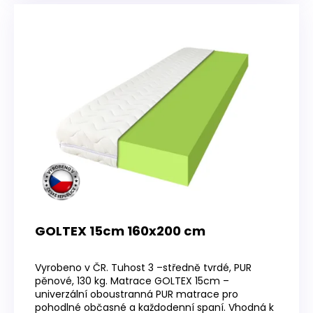
GOLTEX 15cm 160x200 cm
Průměrné
hodnocení
Vyrobeno v ČR. Tuhost 3 –středně tvrdé, PUR
produktu
pěnové, 130 kg. Matrace GOLTEX 15cm –
je
univerzální oboustranná PUR matrace pro
3,6
pohodlné občasné a každodenní spaní. Vhodná k