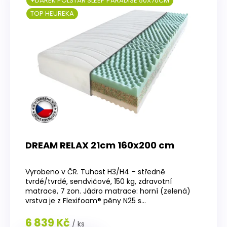
+DÁREK POLŠTÁŘ SLEEP PARADISE 50X70CM
TOP HEUREKA
DREAM RELAX 21cm 160x200 cm
Průměrné
hodnocení
Vyrobeno v ČR. Tuhost H3/H4 – středně
produktu
tvrdé/tvrdé, sendvičové, 150 kg, zdravotní
je
matrace, 7 zon. Jádro matrace: horní (zelená)
4,2
vrstva je z Flexifoam® pěny N25 s...
z
5
6 839 Kč
/ ks
hvězdiček.