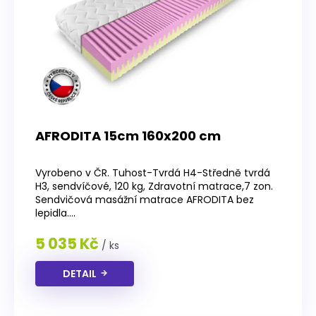
r
o
d
u
k
t
ů
AFRODITA 15cm 160x200 cm
Průměrné
hodnocení
Vyrobeno v ČR. Tuhost-Tvrdá H4-Středně tvrdá
produktu
H3, sendvíčové, 120 kg, Zdravotní matrace,7 zon.
je
Sendvičová masážní matrace AFRODITA bez
4,5
lepidla....
z
5
5 035 Kč
/ ks
hvězdiček.
DETAIL