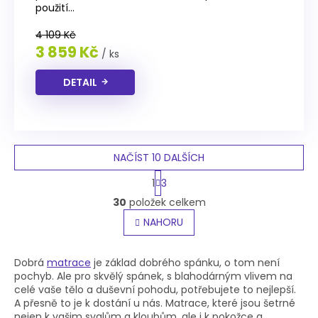
z
použití...
5
hvězdiček.
4 109 Kč
3 859 Kč
/ ks
DETAIL
NAČÍST 10 DALŠÍCH
S
1
3
t
O
r
30
položek celkem
v
á
l
NAHORU
n
á
k
o
d
v
a
Dobrá
matrace
je základ dobrého spánku, o tom není
á
c
pochyb. Ale pro skvělý spánek, s blahodárným vlivem na
n
í
celé vaše tělo a duševní pohodu, potřebujete to nejlepší.
í
p
A přesně to je k dostání u nás. Matrace, které jsou šetrné
r
nejen k vašim svalům a kloubům, ale i k pokožce a