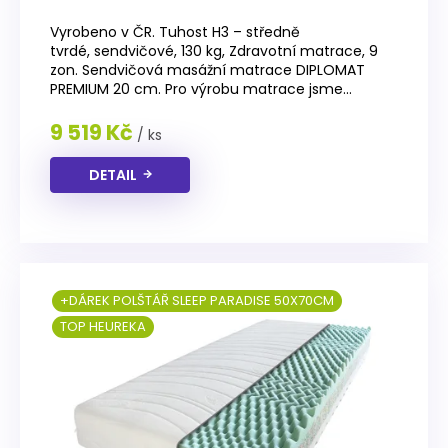
Průměrné
hodnocení
Vyrobeno v ČR. Tuhost H3 – středně
produktu
tvrdé, sendvičové, 130 kg, Zdravotní matrace, 9
je
zon. Sendvičová masážní matrace DIPLOMAT
4,6
PREMIUM 20 cm. Pro výrobu matrace jsme...
z
5
9 519 Kč
/ ks
hvězdiček.
DETAIL
+DÁREK POLŠTÁŘ SLEEP PARADISE 50X70CM
TOP HEUREKA