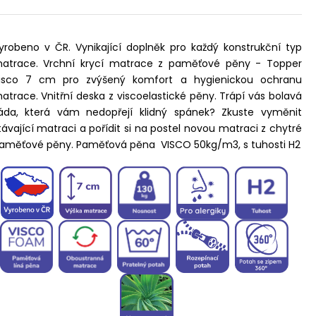
yrobeno v ČR. Vynikající doplněk pro každý konstrukční typ
atrace.
Vrchní krycí matrace z paměťové pěny - Topper
isco 7 cm pro zvýšený komfort a hygienickou ochranu
atrace. Vnitřní deska z viscoelastické pěny.
Trápí vás bolavá
áda, která vám nedopřejí klidný spánek? Zkuste vyměnit
távající matraci a pořídit si na postel novou matraci z chytré
aměťové pěny. Paměťová pěna VISCO 50kg/m3, s tuhosti H2