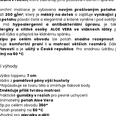
 vrchní matrace je vybavena
novým prošívaným potahe
áží
200 g/m²
, který je
měkký na dotek
a zajišťuje
vynikající
a potahu
působí čistě a elegantně a krásně vynikne i pod svět
ah má
hypoalergenní a antibakteriální úpravu
, je ta
lergiky a citlivé osoby
.
ALOE VERA ve vláknech látky
p
edí lůžka a přispívá ke klidnému spánku.
zipu po celém obvodu
lze potah
snadno rozepnout 
ňuje
komfortní praní i u matrací větších rozměrů
. Dá
lavosti
a je
ušitý v České republice
. Pro snadnou údržbu
lný na 60 °C
.
í výhody:
Výška topperu:
7 cm
Jádro z
paměťové pěny výší hustoty
Přizpůsobuje se tvaru těla a zmírňuje tlakové body
Změkčuje příliš tvrdou matraci
Praktické
gumičky v rozích
pro pevné uchycení
Snímatelný
potah Aloe Vera
Zip po celém obvodu
360°
Potah pratelný na
60 °C
Vhodný pro
alergiky a děti