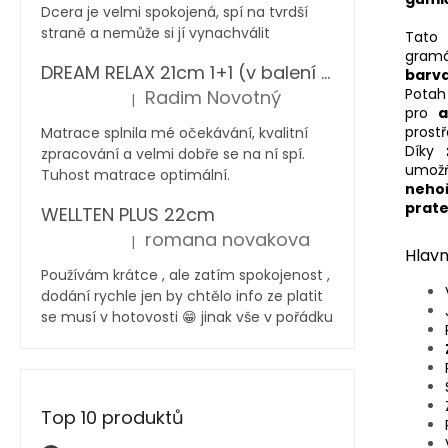
Dcera je velmi spokojená, spí na tvrdší
straně a nemůže si jí vynachválit
Tato
gram
DREAM RELAX 21cm 1+1 (v balení 2 ks)
barv
Pot
Radim Novotný
|
Hodnocení produktu je 5 z 5 hvězdiček.
pro
a
prostř
Matrace splnila mé očekávání, kvalitní
Díky
zpracování a velmi dobře se na ní spí.
umož
Tuhost matrace optimální.
nehoř
prate
WELLTEN PLUS 22cm
romana novakova
|
Hodnocení produktu je 5 z 5 hvězdiček.
Hlavn
Používám krátce , ale zatím spokojenost ,
dodání rychle jen by chtělo info ze platit
se musí v hotovosti 😁 jinak vše v pořádku
Top 10 produktů