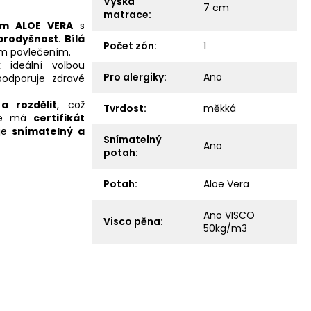
Výška
7 cm
matrace
:
m ALOE VERA
s
 prodyšnost
.
Bílá
Počet zón
:
1
lým povlečením.
k ideální volbou
Pro alergiky
:
Ano
odporuje zdravé
a rozdělit
, což
Tvrdost
:
měkká
le má
certifikát
 je
snímatelný a
Snímatelný
Ano
potah
:
Potah
:
Aloe Vera
Ano VISCO
Visco pěna
:
50kg/m3