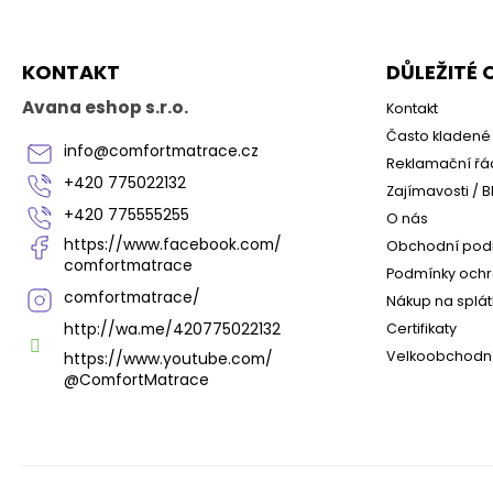
á
p
a
KONTAKT
DŮLEŽITÉ
t
í
Avana eshop s.r.o.
Kontakt
Často kladené 
info
@
comfortmatrace.cz
Reklamační řá
+420 775022132
Zajímavosti / B
+420 775555255
O nás
https://www.facebook.com/
Obchodní pod
comfortmatrace
Podmínky ochr
comfortmatrace/
Nákup na splát
http://wa.me/420775022132
Certifikaty
Velkoobchodní
https://www.youtube.com/
@ComfortMatrace