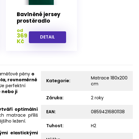
Bavlněné jersey
prostěradlo
Amber zelené
od
Deco king
369
DETAIL
Kč
 paměťové pěny
o
Matrace 180x200
těla, rovnoměrně
Kategorie
:
cm
Je perfektní
 nebo ji
Záruka
:
2 roky
ytváří optimální
EAN
:
08594216801138
h matrace příliš
šího ležení.
Tuhost
:
H2
ými elastickými