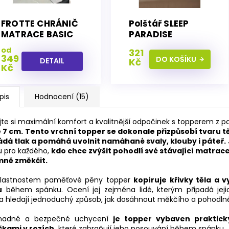
FROTTE CHRÁNIČ
Polštář SLEEP
MATRACE BASIC
PARADISE
50X70CM
od
321
349
DO KOŠÍKU
DETAIL
Kč
Kč
pis
Hodnocení (15)
jte si maximální komfort a kvalitnější odpočinek s topperem z
 7 cm.
Tento vrchní topper se dokonale přizpůsobí tvaru 
ádá tlak a pomáhá uvolnit namáhané svaly, klouby i páteř.
u pro každého,
kdo chce zvýšit pohodlí své stávající matrace
mně změkčit.
vlastnostem paměťové pěny topper
kopíruje křivky těla a v
u
během spánku. Ocení jej zejména lidé, kterým připadá jejic
 a hledají jednoduchý způsob, jak dosáhnout měkčího a pohodlněj
snadné a bezpečné uchycení
je topper vybaven praktick
kami v rozích,
které zabraňují jeho posouvání během spánku.