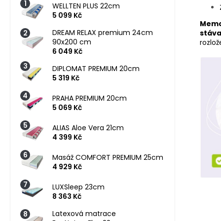
WELLTEN PLUS 22cm
5 099 Kč
Memo
DREAM RELAX premium 24cm
stáva
90x200 cm
rozlož
6 049 Kč
DIPLOMAT PREMIUM 20cm
5 319 Kč
PRAHA PREMIUM 20cm
5 069 Kč
ALIAS Aloe Vera 21cm
4 399 Kč
Masáž COMFORT PREMIUM 25cm
4 929 Kč
LUXSleep 23cm
8 363 Kč
Latexová matrace