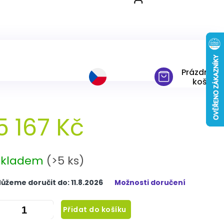
 pěny Memory Topper 7cm
Prázdný
košík
5 167 Kč
ěrná
ena:
Skladem
(>5 ks)
ůžeme doručit do:
11.8.2026
Možnosti doručení
Přidat do košíku