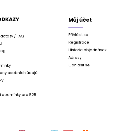
 ODKAZY
Můj účet
Přihlásit se
dotazy / FAQ
Registrace
d
Historie objednávek
log
Adresy
Odhlásit se
mínky
any osobních údajů
ky
 podmínky pro B2B