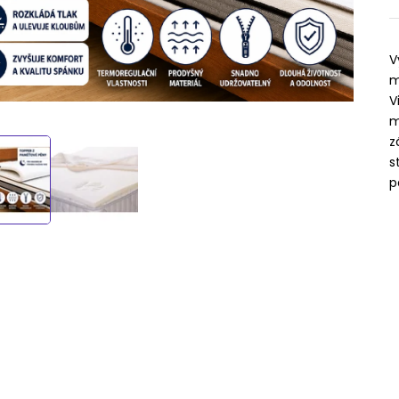
V
m
V
m
z
s
p