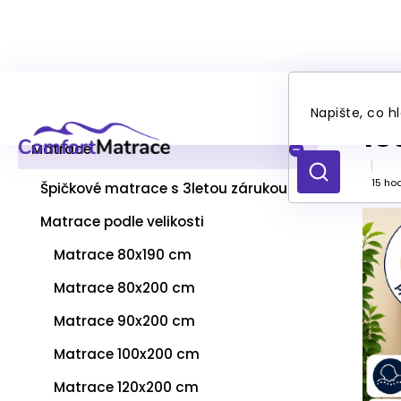
Přejít
P
Vr
na
Kategorie
Přeskočit
o
obsah
kategorie
s
18
t
Matrace
r
HLEDAT
Prům
a
15 ho
Špičkové matrace s 3letou zárukou
hodno
n
produ
Matrace podle velikosti
n
je
í
4,3
Matrace 80x190 cm
p
z
a
5
Matrace 80x200 cm
hvězd
n
Matrace 90x200 cm
e
l
Matrace 100x200 cm
Matrace 120x200 cm