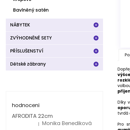
Bavlněný satén
NÁBYTEK
ZVÝHODNĚNÉ SETY
PŘÍSLUŠENSTVÍ
Po
Dětské zábrany
Dopře
výšce
rozkl
volbo
příje
Díky 
hodnoceni
opor
tvrdá
AFRODITA 22cm
Monika Benediková
|
Pro 
Hodnocení produktu je 5 z 5 hvězdiček.
gumič