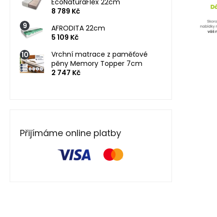
EcoNaturaFlex 22cm
8 789 Kč
AFRODITA 22cm
5 109 Kč
Vrchní matrace z paměťové
pěny Memory Topper 7cm
2 747 Kč
Přijímáme online platby
Z