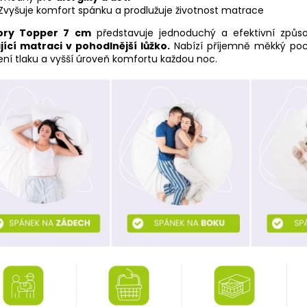
Zvyšuje komfort spánku a prodlužuje životnost matrace
ry Topper 7 cm
představuje jednoduchý a efektivní způs
jící matraci v pohodlnější lůžko.
Nabízí příjemně měkký pocit
ení tlaku a vyšší úroveň komfortu každou noc.