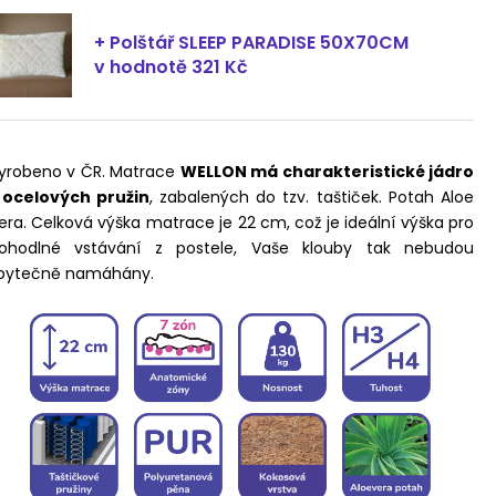
+ Polštář SLEEP PARADISE 50X70CM
v hodnotě 321 Kč
yrobeno v ČR. Matrace
WELLON má charakteristické jádro
 ocelových pružin
, zabalených do tzv. taštiček. Potah Aloe
era. Celková výška matrace je 22 cm, což je ideální výška pro
ohodlné vstávání z postele, Vaše klouby tak nebudou
bytečně namáhány.