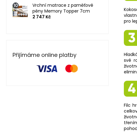
Vrchní matrace z paměťové
Kokos
pěny Memory Topper 7cm
vlastn
2 747 Kč
pro le
Přijímáme online platby
Hladká
své r
život
elimin
Filc 
celko
život
tření
pohod