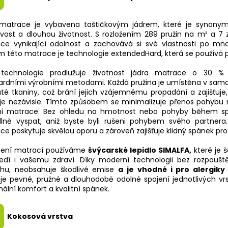
matrace je vybavena taštičkovým jádrem, které je synony
livost a dlouhou životnost. S rozložením 289 pružin na m² a 7
ce vynikající odolnost a zachovává si své vlastnosti po mno
 této matrace je technologie extendedHard, která se používá př
technologie prodlužuje životnost jádra matrace o 30 %
ardními výrobními metodami. Každá pružina je umístěna v sam
té tkaniny, což brání jejich vzájemnému propadání a zajišťuje,
je nezávisle. Tímto způsobem se minimalizuje přenos pohybu 
i matrace. Bez ohledu na hmotnost nebo pohyby během s
lně vyspat, aniž byste byli rušeni pohybem svého partnera.
e poskytuje skvělou oporu a zároveň zajišťuje klidný spánek pro
pení matrací používáme
švýcarské lepidlo
SIMALFA
,
které je š
ředí i vašemu zdraví. Díky moderní technologii bez rozpoušt
hu, neobsahuje škodlivé emise
a je vhodné i pro alergiky 
ťuje pevné, pružné a dlouhodobě odolné spojení jednotlivých v
lní komfort a kvalitní spánek.
Kokosová vrstva