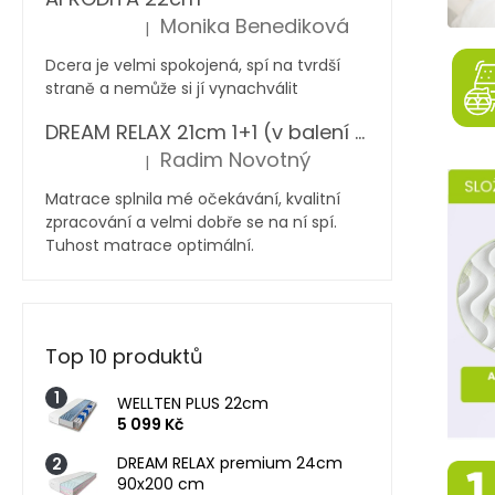
Monika Benediková
|
Hodnocení produktu je 5 z 5 hvězdiček.
Dcera je velmi spokojená, spí na tvrdší
straně a nemůže si jí vynachválit
DREAM RELAX 21cm 1+1 (v balení 2 ks)
Radim Novotný
|
Hodnocení produktu je 5 z 5 hvězdiček.
Matrace splnila mé očekávání, kvalitní
zpracování a velmi dobře se na ní spí.
Tuhost matrace optimální.
Top 10 produktů
WELLTEN PLUS 22cm
5 099 Kč
DREAM RELAX premium 24cm
90x200 cm