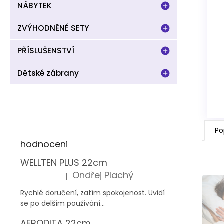
NÁBYTEK
ZVÝHODNĚNÉ SETY
PŘÍSLUŠENSTVÍ
Dětské zábrany
Po
hodnoceni
WELLTEN PLUS 22cm
Ondřej Plachý
|
Hodnocení produktu je 5 z 5 hvězdiček.
Rychlé doručení, zatím spokojenost. Uvidí
se po delším používání...
AFRODITA 22cm