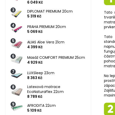
6 049 Kč
DIPLOMAT PREMIUM 20cm
Tato 
5 319 Kč
trvan
matra
PRAHA PREMIUM 20cm
prvkem
5 069 Kč
Tato 
stand
ALIAS Aloe Vera 21cm
napnu
4 399 Kč
fungu
částm
Masáž COMFORT PREMIUM 25cm
pohod
4 929 Kč
matrac
LUXSleep 23cm
Na le
8 363 Kč
prost
zápac
Latexová matrace
Zajiš
EcoNaturaFlex 22cm
maximá
8 789 Kč
AFRODITA 22cm
5 109 Kč