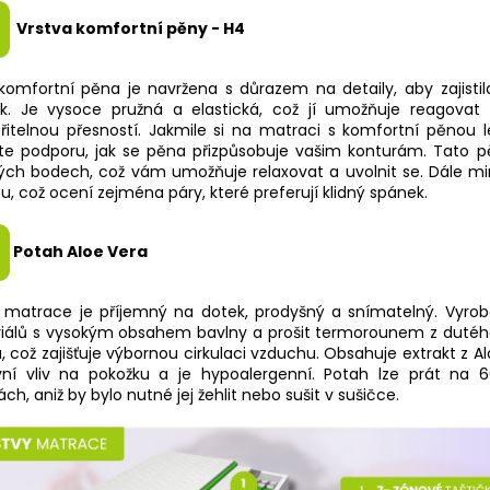
Vrstva komfortní pěny - H4
komfortní pěna je navržena s důrazem na detaily, aby zajistil
k. Je vysoce pružná a elastická, což jí umožňuje reagovat
řitelnou přesností. Jakmile si na matraci s komfortní pěnou 
íte podporu, jak se pěna přizpůsobuje vašim konturám. Tato p
vých bodech, což vám umožňuje relaxovat a uvolnit se. Dále mi
, což ocení zejména páry, které preferují klidný spánek.
Potah Aloe Vera
 matrace je příjemný na dotek, prodyšný a snímatelný. Vyrobe
iálů s vysokým obsahem bavlny a prošit termorounem z dutéh
, což zajišťuje výbornou cirkulaci vzduchu. Obsahuje extrakt z A
ivní vliv na pokožku a je hypoalergenní. Potah lze prát na 
ch, aniž by bylo nutné jej žehlit nebo sušit v sušičce.