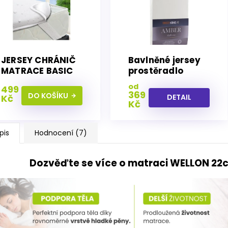
JERSEY CHRÁNIČ
Bavlněné jersey
MATRACE BASIC
prostěradlo
100x200 cm
Amber bílé Deco
od
499
king
369
DO KOŠÍKU
Kč
DETAIL
Kč
pis
Hodnocení (7)
Dozvěďte se více o matraci WELLON 22