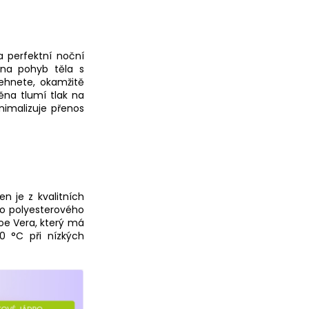
a perfektní noční
 na pohyb těla s
lehnete, okamžitě
ěna tlumí tlak na
nimalizuje přenos
n je z kvalitních
o polyesterového
loe Vera, který má
60 °C při nízkých