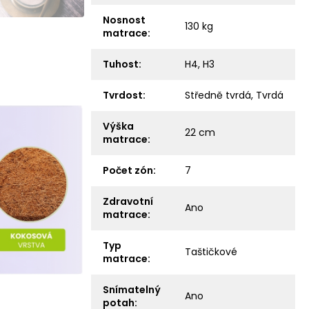
Nosnost
130 kg
matrace
:
Tuhost
:
H4
,
H3
Tvrdost
:
Středně tvrdá
,
Tvrdá
Výška
22 cm
matrace
:
Počet zón
:
7
Zdravotní
Ano
matrace
:
Typ
Taštičkové
matrace
:
Snímatelný
Ano
potah
: