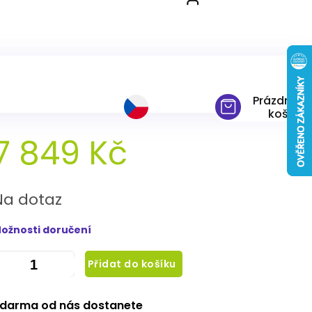
Prázdný
košík
7 849 Kč
ěrná
ena:
Na dotaz
ožnosti doručení
Přidat do košíku
darma od nás dostanete