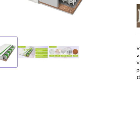
V
z
V
p
z