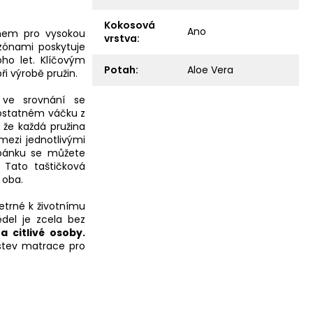
Kokosová
Ano
mem pro vysokou
vrstva
:
 zónami poskytuje
ho let. Klíčovým
Potah
:
Aloe Vera
i výrobě pružin.
 ve srovnání se
ostatném váčku z
 že každá pružina
mezi jednotlivými
pánku se můžete
 Tato taštičková
 oba.
etrné k životnímu
ědel je zcela bez
a citlivé osoby.
rstev matrace pro