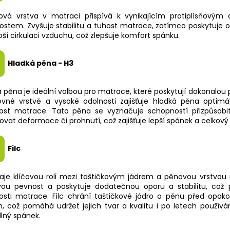
ová vrstva v matraci přispívá k vynikajícím protiplísňovým 
ostem. Zvyšuje stabilitu a tuhost matrace, zatímco poskytuje o
pší cirkulaci vzduchu, což zlepšuje komfort spánku.
Hladká pěna - H3
 pěna je ideální volbou pro matrace, které poskytují dokonalou 
ovné vrstvě a vysoké odolnosti zajišťuje hladká pěna optimá
nost matrace. Tato pěna se vyznačuje schopností přizpůsobit
ovat deformace či prohnutí, což zajišťuje lepší spánek a celkový
Filc
hraje klíčovou roli mezi taštičkovým jádrem a pěnovou vrstvou
vou pevnost a poskytuje dodatečnou oporu a stabilitu, což p
nosti matrace. Filc chrání taštičkové jádro a pěnu před opa
m, což pomáhá udržet jejich tvar a kvalitu i po letech používán
lný spánek.