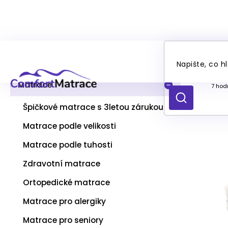
Přejít
P
WE
na
Kategorie
Přeskočit
o
obsah
kategorie
s
t
Matrace
Prům
7 hod
r
hodno
HLEDAT
produ
a
Špičkové matrace s 3letou zárukou
je
n
4,0
Matrace podle velikosti
n
z
í
5
Matrace podle tuhosti
p
hvězd
a
Zdravotní matrace
n
Ortopedické matrace
e
l
Matrace pro alergiky
Matrace pro seniory