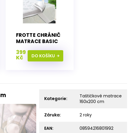
FROTTE CHRÁNIČ
MATRACE BASIC
100x200 cm
399
DO KOŠÍKU
Kč
cm
Taštičkové matrace
Kategorie
:
160x200 cm
Záruka
:
2 roky
EAN
:
08594216801992