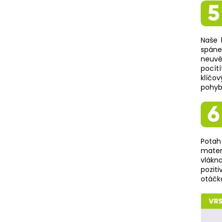
Naše 
spáne
neuvě
pocít
klíčo
pohybu
Potah
mater
vlákna
pozit
otáčká