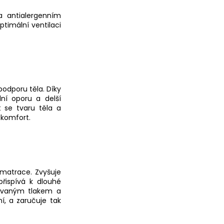
a antialergenním
ptimální ventilaci
podporu těla. Díky
lní oporu a delší
 se tvaru těla a
 komfort.
 matrace. Zvyšuje
řispívá k dlouhé
kovaným tlakem a
í, a zaručuje tak