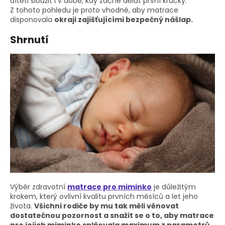
dítěti sloužit i v době, kdy začne dělat první krůčky.
Z tohoto pohledu je proto vhodné, aby matrace
disponovala
okraji zajišťujícími bezpečný nášlap.
Shrnutí
Výběr zdravotní
matrace pro miminko
je důležitým
krokem, který ovlivní kvalitu prvních měsíců a let jeho
života.
Všichni rodiče by mu tak měli věnovat
dostatečnou pozornost a snažit se o to, aby matrace
pro jejich miminko splňovala maximum z parametrů,