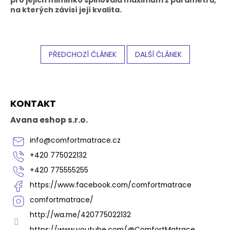
na kterých závisí její kvalita.
PŘEDCHOZÍ ČLÁNEK
DALŠÍ ČLÁNEK
Z
KONTAKT
á
p
Avana eshop s.r.o.
a
t
info
@
comfortmatrace.cz
í
+420 775022132
+420 775555255
https://www.facebook.com/comfortmatrace
comfortmatrace/
http://wa.me/420775022132
https://www.youtube.com/@ComfortMatrace