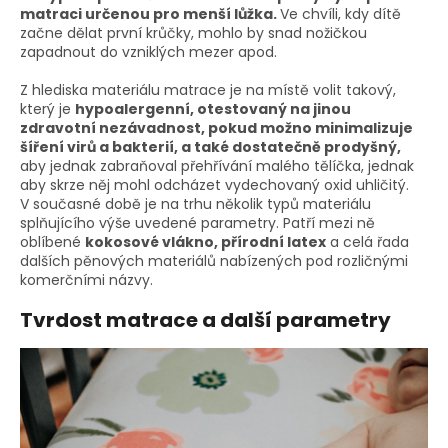
matraci určenou pro menší lůžka.
Ve chvíli, kdy dítě
začne dělat první krůčky, mohlo by snad nožičkou
zapadnout do vzniklých mezer apod.
Z hlediska materiálu matrace je na místě volit takový,
který je
hypoalergenní, otestovaný na jinou
zdravotní nezávadnost, pokud možno minimalizuje
šíření virů a bakterií, a také dostatečně prodyšný,
aby jednak zabraňoval přehřívání malého tělíčka, jednak
aby skrze něj mohl odcházet vydechovaný oxid uhličitý.
V současné době je na trhu několik typů materiálu
splňujícího výše uvedené parametry. Patří mezi ně
oblíbené
kokosové vlákno, přírodní latex
a celá řada
dalších pěnových materiálů nabízených pod rozličnými
komerčními názvy.
Tvrdost matrace a další parametry