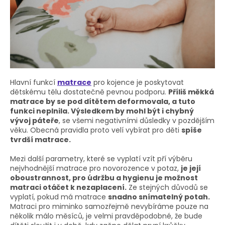
Hlavní funkcí
matrace
pro kojence je poskytovat
dětskému tělu dostatečně pevnou podporu.
Příliš měkká
matrace by se pod dítětem deformovala, a tuto
funkci neplnila. Výsledkem by mohl být i chybný
vývoj páteře
, se všemi negativními důsledky v pozdějším
věku. Obecná pravidla proto velí vybírat pro děti
spíše
tvrdší matrace.
Mezi další parametry, které se vyplatí vzít pří výběru
nejvhodnější matrace pro novorozence v potaz,
je její
oboustrannost, pro údržbu a hygienu je možnost
matraci otáčet k nezaplacení.
Ze stejných důvodů se
vyplatí, pokud má matrace
snadno snímatelný potah.
Matraci pro miminko samozřejmě nevybíráme pouze na
několik málo měsíců, je velmi pravděpodobné, že bude