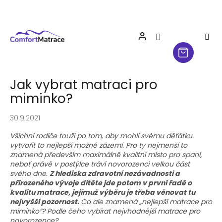
Přejít
na
obsah
Jak vybrat matraci pro
miminko?
30.9.2021
Všichni rodiče touží po tom, aby mohli svému děťátku
vytvořit to nejlepší možné zázemí. Pro ty nejmenší to
znamená především maximálně kvalitní místo pro spaní,
neboť právě v postýlce tráví novorozenci velkou část
svého dne.
Z hlediska zdravotní nezávadnosti a
přirozeného vývoje dítěte jde potom v první řadě o
kvalitu matrace, jejímuž výběru je třeba věnovat tu
nejvyšší pozornost.
Co ale znamená „nejlepší matrace pro
miminko“? Podle čeho vybírat nejvhodnější matrace pro
novorozence?