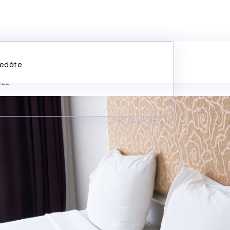
race pro dvojlůžko
022