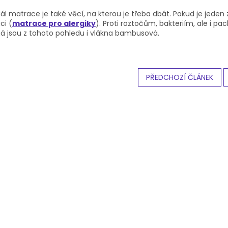
ál matrace je také věcí, na kterou je třeba dbát. Pokud je jede
ci (
matrace
pro alergiky
)
. Proti roztočům, bakteriím, ale i p
á jsou z tohoto pohledu i vlákna bambusová.
PŘEDCHOZÍ ČLÁNEK