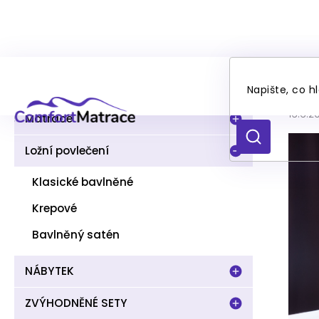
Přejít
P
na
Mat
Kategorie
Přeskočit
o
obsah
kategorie
s
16.6.2
t
Matrace
r
HLEDAT
a
Ložní povlečení
n
n
Klasické bavlněné
í
Krepové
p
a
Bavlněný satén
n
e
NÁBYTEK
l
ZVÝHODNĚNÉ SETY