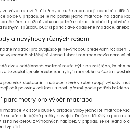
ly ve váze a stavbě těla ženy a muže znamenají zásadně odlišné
e dojde v případě, že je na posteli jedna matrace, na straně ka
noměrném rozložení váhy na jediné matraci dochází k pohybům, 
 různými způsoby, buď si pořídit dvě oddělené matrace, anebo j
ody a nevýhody různých řešení
dnotné matraci pro dvojlůžko je nevýhodou především rozložení 
ho významně obtěžující. Jedna tuhost matrace navíc nemusí obě
padě dvou oddělených matrací může být sice zajištěno, že oba p
 za to zaplatí, je ale existence „rýhy“ mezi oběma částmi poste
hu jsou však dostupné i matrace, které v sobě spojují výhody ma
mají obě poloviny odlišnou tuhost, přesně podle potřeb každého 
ší parametry pro výběr matrace
í matrace v čistotě bude v případě volby jednolité matrace vždy 
ý, že se vám do běžné pračky nevejde. Dalším důležitým paramet
t si na některou z výhodných nabídek. V případě, že se jedná o 
u typu 1+1.