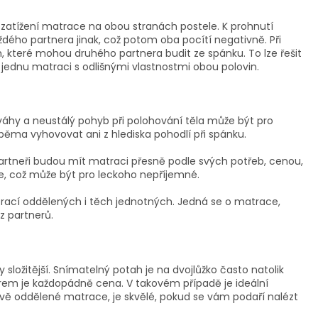
 zatížení matrace na obou stranách postele. K prohnutí
ždého partnera jinak, což potom oba pocítí negativně. Při
které mohou druhého partnera budit ze spánku. To lze řešit
ednu matraci s odlišnými vlastnostmi obou polovin.
váhy a neustálý pohyb při polohování těla může být pro
ma vyhovovat ani z hlediska pohodlí při spánku.
artneři budou mít matraci přesně podle svých potřeb, cenou,
le, což může být pro leckoho nepříjemné.
trací oddělených i těch jednotných. Jedná se o matrace,
z partnerů.
složitější. Snímatelný potah je na dvojlůžko často natolik
rem je každopádně cena. V takovém případě je ideální
dvě oddělené matrace, je skvělé, pokud se vám podaří nalézt