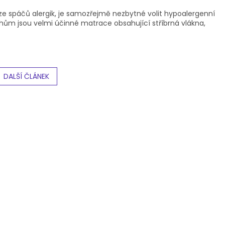
n ze spáčů alergik, je samozřejmě nezbytné volit hypoalergenní
achům jsou velmi účinné matrace obsahující stříbrná vlákna,
DALŠÍ ČLÁNEK