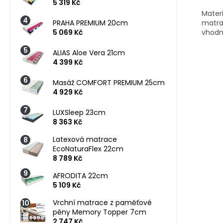
5 319 Kč
Materi
matra
PRAHA PREMIUM 20cm
vhodn
5 069 Kč
ALIAS Aloe Vera 21cm
4 399 Kč
Masáž COMFORT PREMIUM 25cm
4 929 Kč
LUXSleep 23cm
8 363 Kč
Latexová matrace
EcoNaturaFlex 22cm
8 789 Kč
AFRODITA 22cm
5 109 Kč
Vrchní matrace z paměťové
pěny Memory Topper 7cm
2 747 Kč