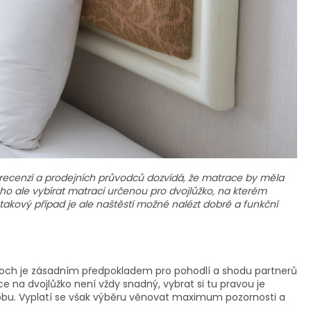
ů, recenzí a prodejních průvodců dozvídá, že matrace by měla
ho ale vybírat matraci určenou pro dvojlůžko, na kterém
takový případ je ale naštěstí možné nalézt dobré a funkční
loch je zásadním předpokladem pro pohodlí a shodu partnerů
e na dvojlůžko není vždy snadný, vybrat si tu pravou je
obu. Vyplatí se však výběru věnovat maximum pozornosti a