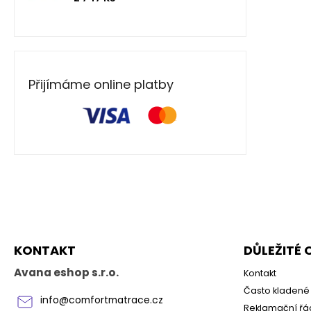
Přijímáme online platby
Z
á
p
a
KONTAKT
DŮLEŽITÉ
t
í
Avana eshop s.r.o.
Kontakt
Často kladené 
info
@
comfortmatrace.cz
Reklamační řá