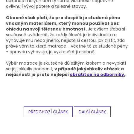
dokonce malých dětí ty samé vlastnosti negativně
ovlivňují vývoj páteře a tělesné stavby.
Obecně však platí, že pro dospělé je studená pěna
vhodným materiálem, který mohou používat bez
ohledu na svoji tělesnou hmotnost.
Je ovšem třeba si
současně uvědomit, že každý člověk je individualita a
vyhovuje mu něco jiného, nejjistější cestou, jak zjistit, zda
právě vám ta která matrace - včetně té ze studené pěny
- opravdu vyhovuje, je vyzkoušet ji osobně.
Výběr matrace je skutečně důležitým krokem a nevyplatí
se jej jakkoliv podcenit,
v případě jakýchkoliv otázek a
nejasností je proto nejlepší
obrátit se na odborníky.
PŘEDCHOZÍ ČLÁNEK
DALŠÍ ČLÁNEK