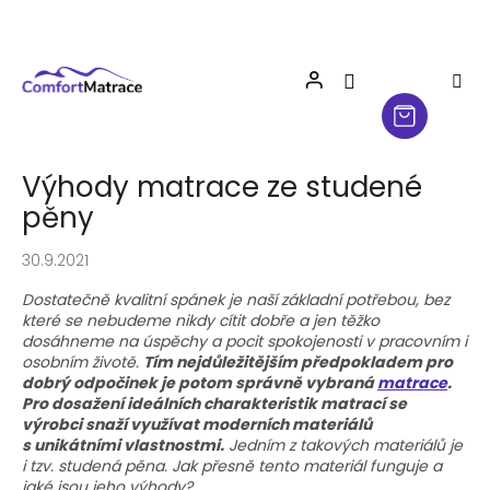
Přejít
na
obsah
Výhody matrace ze studené
pěny
30.9.2021
Dostatečně kvalitní spánek je naší základní potřebou, bez
které se nebudeme nikdy cítit dobře a jen těžko
dosáhneme na úspěchy a pocit spokojenosti v pracovním i
osobním životě.
Tím nejdůležitějším předpokladem pro
dobrý odpočinek je potom správně vybraná
matrace
.
Pro dosažení ideálních charakteristik matrací se
výrobci snaží využívat moderních materiálů
s unikátními vlastnostmi.
Jedním z takových materiálů je
i tzv. studená pěna. Jak přesně tento materiál funguje a
jaké jsou jeho výhody?