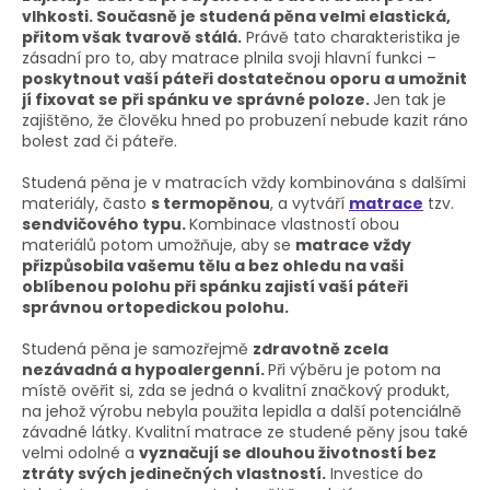
vlhkosti. Současně je studená pěna velmi elastická,
přitom však tvarově stálá.
Právě tato charakteristika je
zásadní pro to, aby matrace plnila svoji hlavní funkci –
poskytnout vaší páteři dostatečnou oporu a umožnit
jí fixovat se při spánku ve správné poloze.
Jen tak je
zajištěno, že člověku hned po probuzení nebude kazit ráno
bolest zad či páteře.
Studená pěna je v matracích vždy kombinována s dalšími
materiály, často
s termopěnou
, a vytváří
matrace
tzv.
sendvičového typu.
Kombinace vlastností obou
materiálů potom umožňuje, aby se
matrace vždy
přizpůsobila vašemu tělu a bez ohledu na vaši
oblíbenou polohu při spánku zajistí vaší páteři
správnou ortopedickou polohu.
Studená pěna je samozřejmě
zdravotně zcela
nezávadná a hypoalergenní.
Při výběru je potom na
místě ověřit si, zda se jedná o kvalitní značkový produkt,
na jehož výrobu nebyla použita lepidla a další potenciálně
závadné látky. Kvalitní matrace ze studené pěny jsou také
velmi odolné a
vyznačují se dlouhou životností bez
ztráty svých jedinečných vlastností.
Investice do