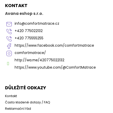
Z
KONTAKT
á
p
Avana eshop s.r.o.
a
t
info
@
comfortmatrace.cz
í
+420 775022132
+420 775555255
https://www.facebook.com/comfortmatrace
comfortmatrace/
http://wa.me/420775022132
https://www.youtube.com/@ComfortMatrace
DŮLEŽITÉ ODKAZY
Kontakt
Často kladené dotazy / FAQ
Reklamační řád