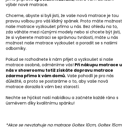
výběr nové matrace.
Chceme, abyste si byli jisti, že vaše nová matrace je tou
pravou volbou pro váš klidný spánek. Proto máte možnost
naše matrace vyzkoušet přímo u nás. Bez ohledu na to,
zda váháte mezi různými modely nebo si chcete být jisti,
že si vyberete matraci se správnou tvrdosti, máte u nás
možnost naše matrace vyzkoušet a poradit se s našimi
odborníky.
Pokud se rozhodnete k nám přijet a vyzkoušet si naše
matrace osobně, odměníme vás!
Při nákupu matrace u
nás v showroomu totiž získáte dopravu matrace
zdarma přímo k vám domů.
Vaše pohodlí je pro nás
důležité, a proto se postaráme o to, aby vaše nová
matrace dorazila k vám bez starostí.
Nechte se hýčkat naší nabídkou a začněte každé ráno s
úsměvem díky kvalitnímu spánku!
*Akce se nevztahuje na matrace Goltex 10cm, Goltex 15cm