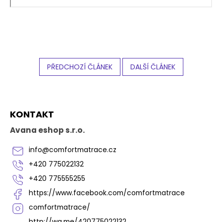
PŘEDCHOZÍ ČLÁNEK
DALŠÍ ČLÁNEK
Z
KONTAKT
á
p
Avana eshop s.r.o.
a
t
info
@
comfortmatrace.cz
í
+420 775022132
+420 775555255
https://www.facebook.com/comfortmatrace
comfortmatrace/
http://wa.me/420775022132