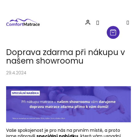
Přejít
na
obsah
Doprava zdarma při nákupu v
našem showroomu
29.4.2024
Vaše spokojenost je pro nás na prvním místě, a proto
jsme připravili
speciální nabídku
, která vám usnadní