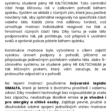
systému studené pěny HR KALTSCHAUM. Tato centrální
část hraje klíčovou roli v celkovém pohodlí během
spánku. Systém se skládá z různých zón, které jsou pečlivě
navrženy tak, aby optimálně reagovaly na specifické části
vašeho těla. Každá zóna má odlišnou tvrdost, což
umožňuje matraci individuálně reagovat na tlak a
hmotnost různých částí těla. Díky tomu je vaše tělo
podporováno tak, jak potřebuje, což přispívá k uvolnění
svalů a správné poloze páteře během spánku.
Konstrukce matrace byla vytvořena s cílem zajistit
vysokou úroveň podpory a pohodlí, přičemž se
přizpůsobuje jedinečným potřebám vašeho těla. Jádro 9-
zónového systému ze studené pěny HR KALTSCHAUM je
tak klíčovým prvkem, který vám zaručuje, že se
probouzíte odpočatí a v pohodlí.
Na lepení matrací používáme
švýcarské lepidlo
SIMALFA
,
které je šetrné k životnímu prostředí i vašemu
zdraví. Díky moderní technologii bez rozpouštědel je zcela
bez zápachu, neobsahuje škodlivé emise
a je vhodné i
pro alergiky a citlivé osoby.
Zajišťuje pevné, pružné a
dlouhodobě odolné spojení jednotlivých vrstev matrace