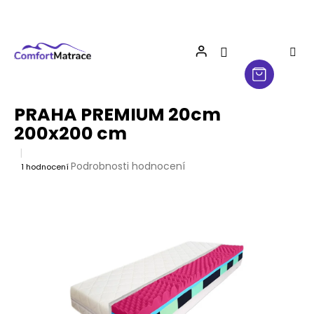
Přejít
na
obsah
PRAHA PREMIUM 20cm
200x200 cm
Průměrné
Podrobnosti hodnocení
1 hodnocení
hodnocení
produktu
je
5,0
z
5
hvězdiček.