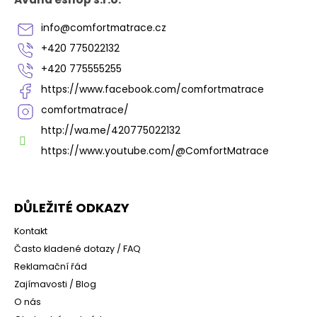
a
t
info
@
comfortmatrace.cz
í
+420 775022132
+420 775555255
https://www.facebook.com/comfortmatrace
comfortmatrace/
http://wa.me/420775022132
https://www.youtube.com/@ComfortMatrace
DŮLEŽITÉ ODKAZY
Kontakt
Často kladené dotazy / FAQ
Reklamační řád
Zajímavosti / Blog
O nás