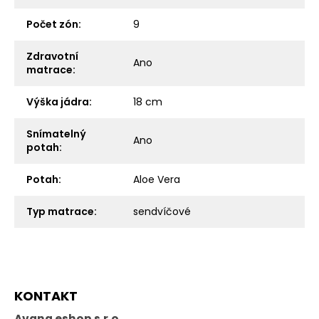
Počet zón
:
9
Zdravotní
Ano
matrace
:
Výška jádra
:
18 cm
Snímatelný
Ano
potah
:
Potah
:
Aloe Vera
Typ matrace
:
sendvíčové
Z
KONTAKT
á
p
Avana eshop s.r.o.