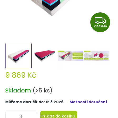
Z
ZDARMA
D
A
R
M
A
9 869 Kč
Měrná
cena:
Skladem
(>5 ks)
Můžeme doručit do:
12.8.2026
Možnosti doručení
Přidat do košíku