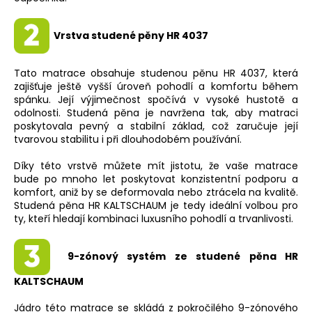
Vrstva studené pěny HR 4037
Tato matrace obsahuje studenou pěnu HR 4037, která
zajišťuje ještě vyšší úroveň pohodlí a komfortu během
spánku. Její výjimečnost spočívá v vysoké hustotě a
odolnosti. Studená pěna je navržena tak, aby matraci
poskytovala pevný a stabilní základ, což zaručuje její
tvarovou stabilitu i při dlouhodobém používání.
Díky této vrstvě můžete mít jistotu, že vaše matrace
bude po mnoho let poskytovat konzistentní podporu a
komfort, aniž by se deformovala nebo ztrácela na kvalitě.
Studená pěna HR KALTSCHAUM je tedy ideální volbou pro
ty, kteří hledají kombinaci luxusního pohodlí a trvanlivosti.
9-zónový systém ze studené pěna HR
KALTSCHAUM
Jádro této matrace se skládá z pokročilého 9-zónového