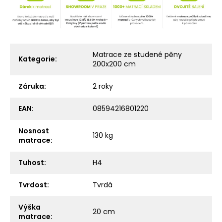
Matrace ze studené pěny
Kategorie
:
200x200 cm
Záruka
:
2 roky
EAN
:
08594216801220
Nosnost
130 kg
matrace
:
Tuhost
:
H4
Tvrdost
:
Tvrdá
Výška
20 cm
matrace
: