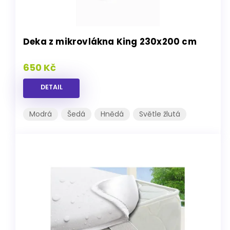
Deka z mikrovlákna King 230x200 cm
650 Kč
DETAIL
Modrá
Šedá
Hnědá
Světle žlutá