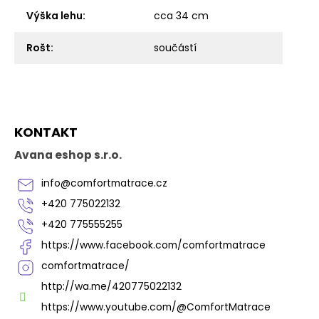
Výška lehu
:
cca 34 cm
Rošt
:
součástí
Z
KONTAKT
á
p
Avana eshop s.r.o.
a
t
info
@
comfortmatrace.cz
í
+420 775022132
+420 775555255
https://www.facebook.com/comfortmatrace
comfortmatrace/
http://wa.me/420775022132
https://www.youtube.com/@ComfortMatrace