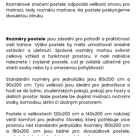
Rozměrové značení postele odpovídá velikosti otvoru pro
matraci, tedy rozměru matrace. Na postele poskytujeme
dvouletou záruku.
Rozměry postele
jsou zásadní pro pohodlí a praktičnost
vaší ložnice. Výška postele by měla umožňovat snadné
vstávání a ulehnutí. Správné rozměry mohou ovlivnit
celkový vzhled a funkčnost prostoru. V naší nabídce
naleznete i zvýšené postele, což je zvláště užitečné pro
starší osoby nebo ty s omezenou pohyblivostí.
Standardní rozměry pro jednolůžko jsou 80x200 cm a
90x200 cm. Tyto velikosti jsou ideální pro jednotlivce a
hodí se do ložnic, studentských pokojů, pokojů pro hosty a
dalších prostor. Naše postele lze doplnit matrací, nočními
stolky, komodou, skříní či úložným prostorem.
Postele o velikostech 120x200 cm a 140x200 cm nabízejí
větší komfort pro jednoho člověka, který potřebuje více
prostoru než standardní jednolůžko. Rozměry 160x200 cm
a 180x200 cm jsou běžné pro dvoulůžkové postele,