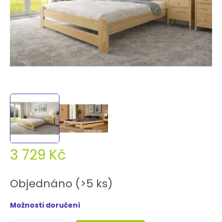
3 729 Kč
Měrná
cena:
Objednáno
(>5 ks)
Možnosti doručení