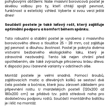
pohybovými obtížemi. Naše masivní borovicová postel je
skvělou volbou pro ty, kteří chtějí spojit pevnost,
funkčnost a estetický vzhled. Vyberte si svou verzi ještě
dnes!
Součástí postele je také laťový rošt, který zajišťuje
optimální podporu a komfort během spánku.
Tato robustní a stabilní postel je vyrobena z masivního
borovicového dřeva o tloušťce 25 - 28 mm, což zajišťuje
její pevnost a dlouhou životnost. Postel je pokryta dvěma
vrstvami bezbarvého ekologického laku, který je
zdravotně nezávadný. Tento lak nejen chrání před
opotřebením, ale také zvýrazňuje přirozenou krásu dřeva.
K dispozici jsou i barevné varianty v odstínech olše.
Montáž postele je velmi snadná. Pomocí šroubů,
zajišťovacích matic a dřevěných kolíků se sestaví dvě
čela postele a bočnice, které jsou zároveň základem pro
připevnění roštu. U manželských postelí (120x200 až
180x200 cm) se přidává tzv. pátá středová noha pro
dodatečnou podporu roštů. Součástí montážního balíčku
je i klíč na montáž.