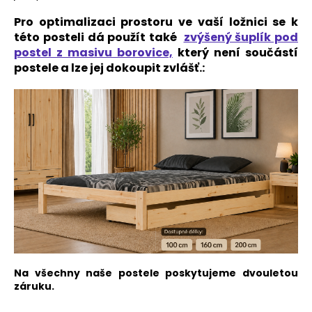
Pro optimalizaci prostoru ve vaší ložnici se k
této posteli dá použít také
zvýšený šuplík pod
postel z masivu borovice,
který není součástí
postele a lze jej dokoupit zvlášť.:
Na všechny naše postele poskytujeme dvouletou
záruku.