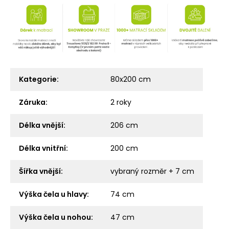
Kategorie
:
80x200 cm
Záruka
:
2 roky
Délka vnější
:
206 cm
Délka vnitřní
:
200 cm
Šířka vnější
:
vybraný rozměr + 7 cm
Výška čela u hlavy
:
74 cm
Výška čela u nohou
:
47 cm