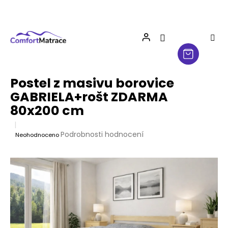
Přejít
na
obsah
Postel z masivu borovice
GABRIELA+rošt ZDARMA
80x200 cm
Průměrné
Podrobnosti hodnocení
Neohodnoceno
hodnocení
produktu
je
0,0
z
5
hvězdiček.