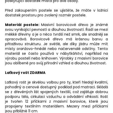
poskytující dostatek místa pro dvě osoby.
Před zakoupením postele se ujistěte, že máte v ložnici
dostatek prostoru pro zvolený rozměr postele.
Materiál postele:
Masivní borovicové dřevo je známé
svou vynikající pevností a dlouhou životností. Řadí se mezi
měkké dřeviny a je o něco tvrdší než smrk, ale snadněji se
opracovává. Borovicové dřevo má krásnou barvu a
přitažlivou strukturu. Je světlé, ale díky jádru může mít
místy oranžovo-hnědé nebo načervenalé odstíny. Tento
materiál se často používá v nábytkářství, například na
výrobu postelí nebo knihoven. Výrobky z masivní borovice
jsou oblíbené pro svůj přírodní vzhled a dlouhou životnost.
Laťkový rošt ZDARMA
Laťkový rošt je skvělou volbou pro ty, kteří hledají kvalitní,
pohodlný a cenově dostupný podklad pod matraci. Skládá
se z dřevěných lišt spojených textilií, což zajišťuje dobrou
podporu těla, cirkulaci vzduchu a odvádění vlhkosti. Rošt
je tvořen 12 příčkami z masivní borovice, které jsou
propojeny textilním materiálem. Mezery mezi příčkami
jsou přibližně 11 cm.