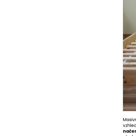
Masiv
vzhle
nače