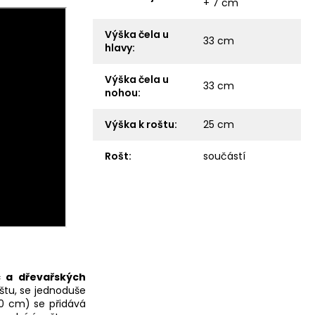
+ 7 cm
Výška čela u
33 cm
hlavy
:
Výška čela u
33 cm
nohou
:
Výška k roštu
:
25 cm
Rošt
:
součástí
c a dřevařských
štu, se jednoduše
00 cm) se přidává