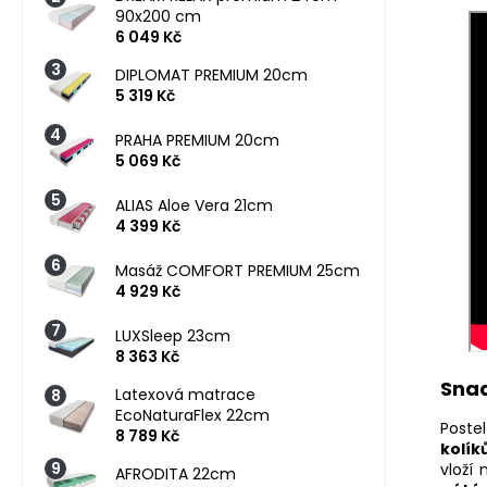
90x200 cm
6 049 Kč
DIPLOMAT PREMIUM 20cm
5 319 Kč
PRAHA PREMIUM 20cm
5 069 Kč
ALIAS Aloe Vera 21cm
4 399 Kč
Masáž COMFORT PREMIUM 25cm
4 929 Kč
LUXSleep 23cm
8 363 Kč
Snad
Latexová matrace
EcoNaturaFlex 22cm
Poste
8 789 Kč
kolík
vloží
AFRODITA 22cm