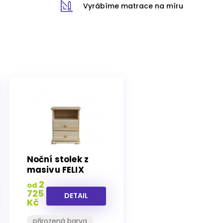
Vyrábíme matrace na míru
Noční stolek z
masivu FELIX
2
od
725
DETAIL
Kč
přirozená barva