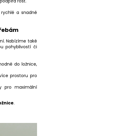
podpírá rošt.
rychlé a snadné
třebám
ní. Nabízíme také
u pohyblivostí či
hodné do ložnice,
více prostoru pro
y pro maximální
ožnice
.