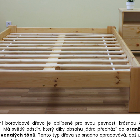
ní borovicové dřevo je oblíbené pro svou pevnost, krásnou k
d. Má světlý odstín, který díky obsahu jádra přechází do
oran
rvenalých tónů
. Tento typ dřeva se snadno opracovává, což 