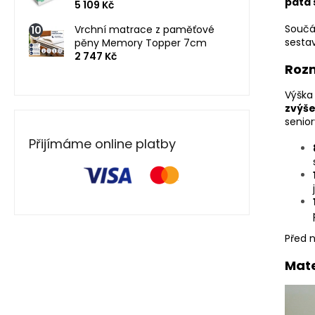
pátá 
5 109 Kč
Součá
Vrchní matrace z paměťové
sestav
pěny Memory Topper 7cm
2 747 Kč
Rozm
Výška
zvýše
senior
Přijímáme online platby
Před 
Mate