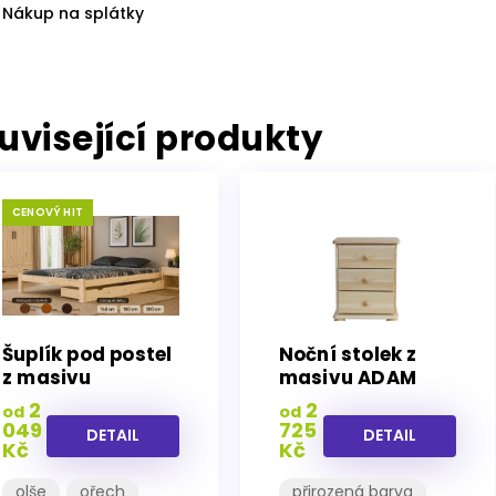
Nákup na splátky
uvisející produkty
CENOVÝ HIT
Šuplík pod postel
Noční stolek z
z masivu
masivu ADAM
borovice
2
2
od
od
049
725
DETAIL
DETAIL
Kč
Kč
olše
ořech
přirozená barva