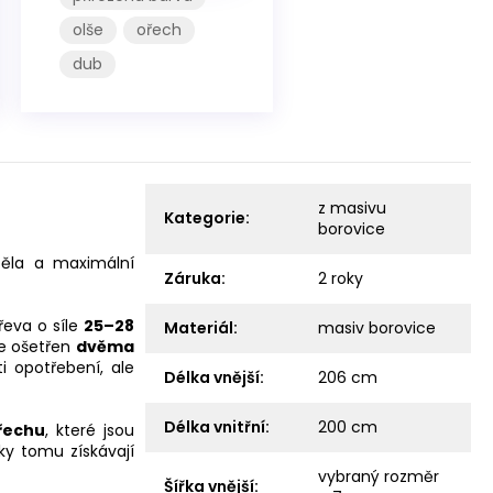
olše
ořech
dub
z masivu
Kategorie
:
borovice
 těla a maximální
Záruka
:
2 roky
řeva o síle
25–28
Materiál
:
masiv borovice
je ošetřen
dvěma
ti opotřebení, ale
Délka vnější
:
206 cm
Délka vnitřní
:
200 cm
řechu
, které jsou
y tomu získávají
vybraný rozměr
Šířka vnější
: