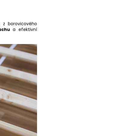
k
z borovicového
duchu
a efektivní