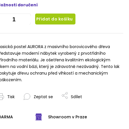
ožnosti doručení
Přidat do košíku
lasická postel AURORA z masivního borovicového dřeva
ředstavuje moderní nábytek vyrobený z prvotřídního
řírodního materiálu. Je ošetřena kvalitním ekologickým
akem na vodní bázi, který je zdravotně nezávadný. Tento lak
oskytuje dřevu ochranu před vlhkostí a mechanickým
oškozením.
Tisk
Zeptat se
Sdílet
ZDARMA
Showroom v Praze