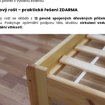
 postelí s vysokou kvalitou.
ový rošt – praktické řešení ZDARMA
vý rošt se skládá z
12 pevně spojených dřevěných příče
u. Poskytuje optimální podporu těla, skvělou
cirkulaci vz
ění vlhkosti
.