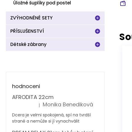
Úložné šuplíky pod postel
ZVÝHODNĚNÉ SETY
PŘÍSLUŠENSTVÍ
So
Dětské zábrany
hodnoceni
AFRODITA 22cm
Monika Benediková
|
Hodnocení produktu je 5 z 5 hvězdiček.
Dcera je velmi spokojená, spí na tvrdší
straně a nemůže si jí vynachválit