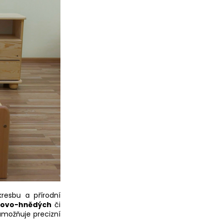
resbu a přírodní
žovo-hnědých
či
umožňuje precizní