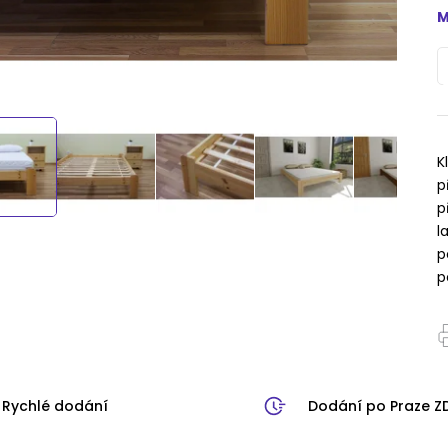
M
K
p
p
l
p
p
Rychlé dodání
Dodání po Praze 