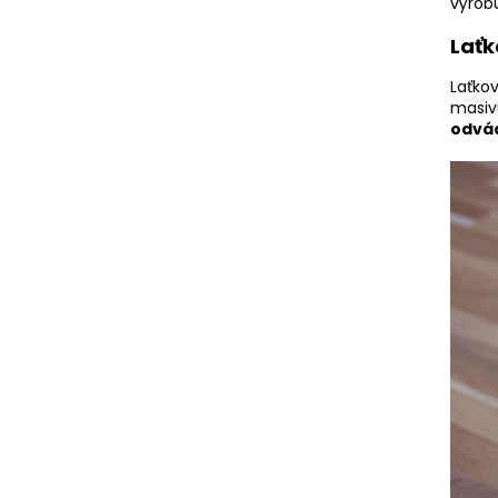
výrobu
Laťk
Laťko
masiv
odvád