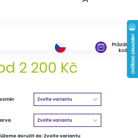
URORA+rošt ZDARMA
Prázdný
košík
od
2 200 Kč
ěrná
ena:
ozměr
arva
ůžeme doručit do:
Zvolte variantu