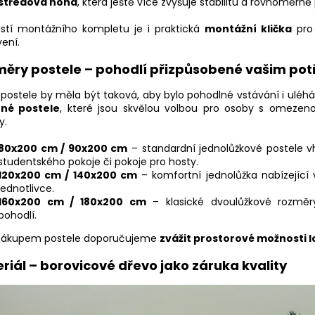
středová noha
, která ještě více zvyšuje stabilitu a rovnoměrně 
stí montážního kompletu je i praktická
montážní klička
pro 
ení.
ěry postele – pohodlí přizpůsobené vašim po
 postele by měla být taková, aby bylo pohodlné vstávání i uléhá
né postele
, které jsou skvělou volbou pro osoby s omezeno
y.
80x200 cm / 90x200 cm
– standardní jednolůžkové postele v
studentského pokoje či pokoje pro hosty.
120x200 cm / 140x200 cm
– komfortní jednolůžka nabízející 
jednotlivce.
160x200 cm / 180x200 cm
– klasické dvoulůžkové rozměr
pohodlí.
nákupem postele doporučujeme
zvážit prostorové možnosti l
riál – borovicové dřevo jako záruka kvality