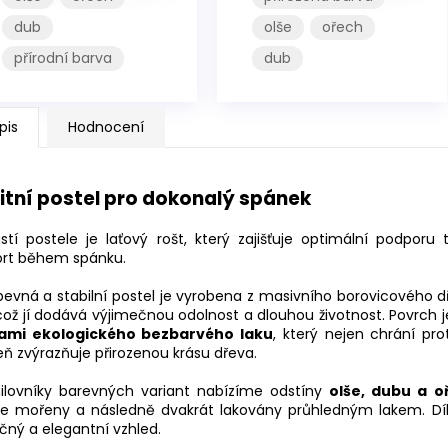
dub
olše
ořech
přírodní barva
dub
pis
Hodnocení
itní postel pro dokonalý spánek
stí postele je laťový rošt, který zajišťuje optimální podporu
rt během spánku.
pevná a stabilní postel je vyrobena z masivního borovicového d
 což jí dodává výjimečnou odolnost a dlouhou životnost. Povrch 
ami ekologického bezbarvého laku
, který nejen chrání pro
ň zvýrazňuje přirozenou krásu dřeva.
ilovníky barevných variant nabízíme odstíny
olše, dubu a o
ve mořeny a následně dvakrát lakovány průhledným lakem. Dík
čný a elegantní vzhled.