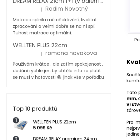
DREAM RELAX 21cm 1+1 (v balení 2 ks)
Radim Novotný
|
Hodnocení produktu je 5 z 5 hvězdiček.
Matrace splnila mé očekávání, kvalitní
zpracování a velmi dobře se na ní spí.
Tuhost matrace optimální.
Po
WELLTEN PLUS 22cm
romana novakova
|
Hodnocení produktu je 5 z 5 hvězdiček.
Kval
Používám krátce , ale zatím spokojenost ,
dodání rychle jen by chtělo info ze platit
Součá
se musí v hotovosti 😁 jinak vše v pořádku
komfo
Tato 
mm
,
vrstv
Top 10 produktů
zárove
WELLTEN PLUS 22cm
Pro m
5 099 Kč
nejpr
jedine
DREAM RELAX premium 24cm