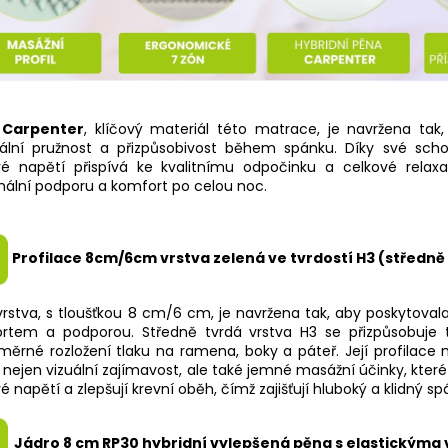
 Carpenter
, klíčový materiál této matrace, je navržena tak
ální pružnost a přizpůsobivost během spánku. Díky své scho
vé napětí přispívá ke kvalitnímu odpočinku a celkové relaxac
ální podporu a komfort po celou noc.
Profilace 8cm/6cm vrstva zelená ve tvrdostí H3 (středně
vrstva, s tloušťkou 8 cm/6 cm, je navržena tak, aby poskytova
rtem a podporou. Středně tvrdá vrstva H3 se přizpůsobuje tě
měrné rozložení tlaku na ramena, boky a páteř. Její profilace
 nejen vizuální zajímavost, ale také jemné masážní účinky, kter
é napětí a zlepšují krevní oběh, čímž zajišťují hluboký a klidný sp
Jádro 8 cm RP30 hybridní vylepšená pěna s elastickýma 