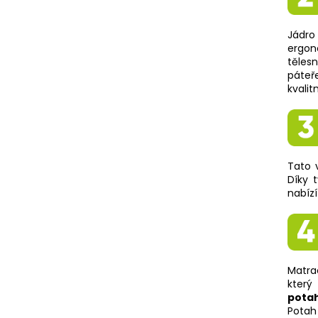
Jádro
ergon
těles
páteř
kvalit
Tato 
Díky 
nabízí
Matra
kter
pota
Pot