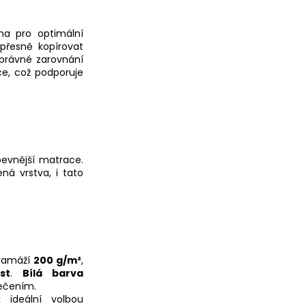
na pro optimální
 přesně kopírovat
správné zarovnání
ce, což podporuje
pevnější matrace.
ná vrstva, i tato
ramáží
200 g/m²
,
st
.
Bílá barva
lečením.
k ideální volbou