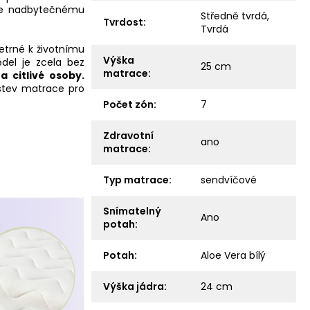
je nadbytečnému
Středně tvrdá
,
Tvrdost
:
Tvrdá
etrné k životnímu
Výška
ědel je zcela bez
25 cm
matrace
:
a citlivé osoby.
rstev matrace pro
Počet zón
:
7
Zdravotní
ano
matrace
:
Typ matrace
:
sendvíčové
Snímatelný
Ano
potah
:
Potah
:
Aloe Vera bílý
Výška jádra
:
24 cm