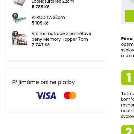
EcoNaturaFlex 22cm
8 789 Kč
AFRODITA 22cm
5 109 Kč
Vrchní matrace z paměťové
Pěna
pěny Memory Topper 7cm
optim
2 747 Kč
svalo
maxim
Přijímáme online platby
Tato 
komfo
rovno
nabízí
svalov