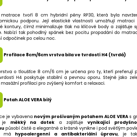
 matrace tvoří 8 cm hybridní pěny RP30, která byla navrže
omickou podporu. Její elastické vlastnosti umožňují matraci
né kontury, čímž minimalizuje tlak na klíčové body a zajišťuje 
e. Nabízí tak pohodlný spánek bez pocitu propadání do matra
ní odpočinek po celou noc.
Profilace 8cm/6cm vrstva bila ve tvrdostí H4 (tvrdá)
vrstva o tloušťce 8 cm/6 cm je určena pro ty, kteří preferují 
tvrdosti H4 poskytuje stabilní a pevnou oporu. Stejně jako zele
 masážní profilaci pro zvýšený komfort a relaxaci.
Potah ALOE VERA bílý
ce je vybavena
novým prošívaným potahem ALOE VERA
s g
ý je
měkký na dotek
a zajišťuje
vynikající prodyšno
hu
působí čistě a elegantně a krásně vynikne i pod světlým pov
ah má
hypoalergenní a antibakteriální úpravu
, je ta