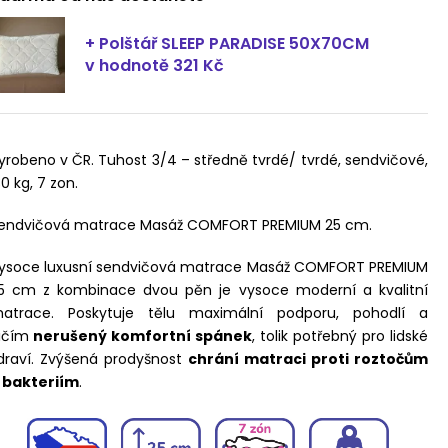
+ Polštář SLEEP PARADISE 50X70CM
v hodnotě 321 Kč
yrobeno v ČR. Tuhost 3/4 – středně tvrdé/ tvrdé, sendvičové,
30 kg, 7 zon.
endvičová matrace Masáž COMFORT PREMIUM 25 cm.
ysoce luxusní sendvičová matrace Masáž COMFORT PREMIUM
5 cm z kombinace dvou pěn je vysoce moderní a kvalitní
atrace. Poskytuje tělu maximální podporu, pohodlí a
ičím
nerušený komfortní spánek
, tolik potřebný pro lidské
draví. Zvýšená prodyšnost
chrání matraci proti roztočům
 bakteriím
.