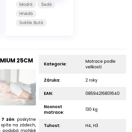
Modrá
Šedá
Hnědá
Světle žlutá
REMIUM 25CM
Matrace podle
Kategorie
:
velikosti
Záruka
:
2 roky
EAN
:
08594216801640
Nosnost
130 kg
matrace
:
.
7 zón
poskytne
 spíte na zádech,
Tuhost
:
H4
,
H3
ce podobá mořské