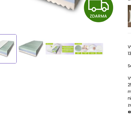
Z
ZDARMA
D
A
V
1
R
S
V
M
2
m
n
A
z
a