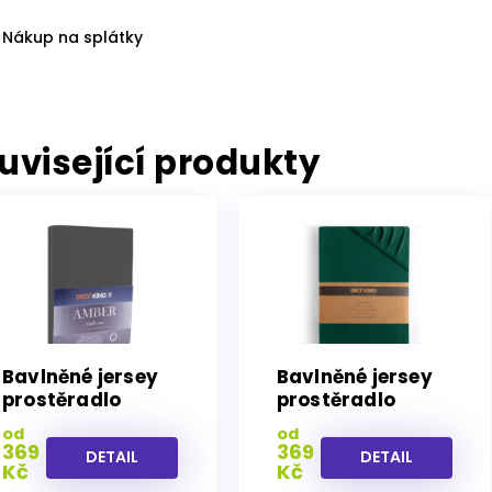
Nákup na splátky
uvisející produkty
Bavlněné jersey
Bavlněné jersey
prostěradlo
prostěradlo
Amber grafitově
Amber zelené
od
od
šedé Deco king
Deco king
369
369
DETAIL
DETAIL
Kč
Kč