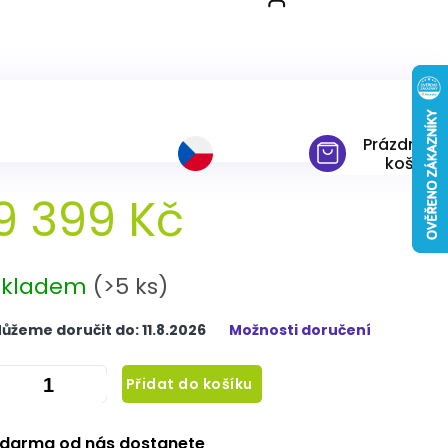
cm 180x200 cm
Prázdný
košík
9 399 Kč
ěrná
ena:
Skladem
(>5 ks)
ůžeme doručit do:
11.8.2026
Možnosti doručení
Přidat do košíku
darma od nás dostanete