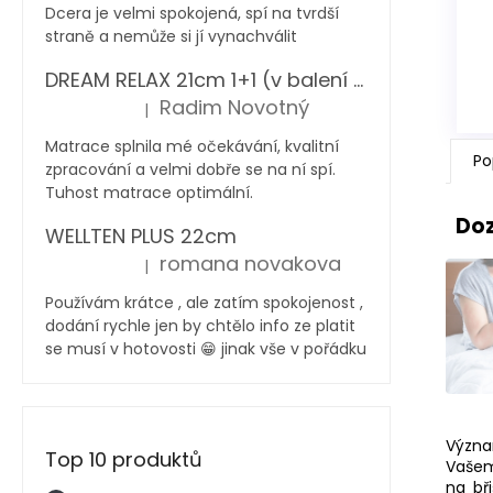
Dcera je velmi spokojená, spí na tvrdší
straně a nemůže si jí vynachválit
DREAM RELAX 21cm 1+1 (v balení 2 ks)
Radim Novotný
|
Hodnocení produktu je 5 z 5 hvězdiček.
Matrace splnila mé očekávání, kvalitní
Po
zpracování a velmi dobře se na ní spí.
Tuhost matrace optimální.
Doz
WELLTEN PLUS 22cm
romana novakova
|
Hodnocení produktu je 5 z 5 hvězdiček.
Používám krátce , ale zatím spokojenost ,
dodání rychle jen by chtělo info ze platit
se musí v hotovosti 😁 jinak vše v pořádku
Význ
Top 10 produktů
Vašem
na bř