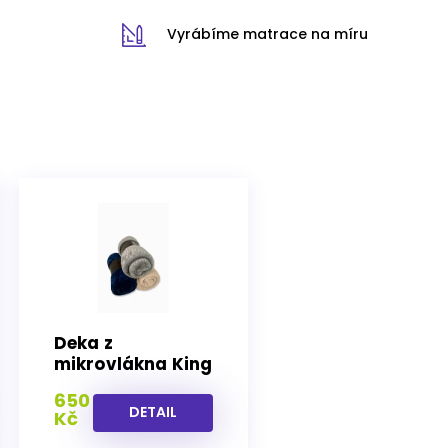
Vyrábíme matrace na míru
Deka z
mikrovlákna King
230x200 cm
650
DETAIL
Kč