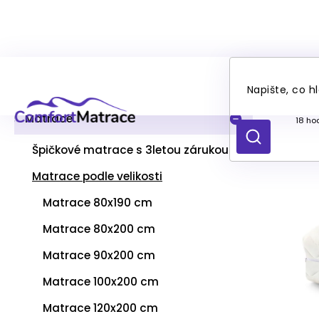
Přejít
P
Ma
na
Kategorie
Přeskočit
o
obsah
kategorie
s
t
Matrace
Prům
18 ho
r
hodno
HLEDAT
produ
a
Špičkové matrace s 3letou zárukou
je
n
4,1
Matrace podle velikosti
n
z
í
5
Matrace 80x190 cm
p
hvězd
a
Matrace 80x200 cm
n
Matrace 90x200 cm
e
l
Matrace 100x200 cm
Matrace 120x200 cm