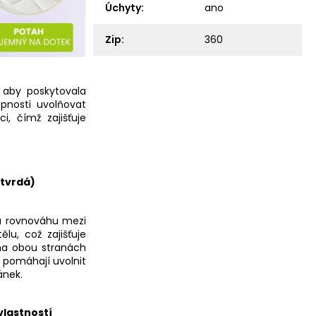
Úchyty
:
ano
Zip
:
360
, aby poskytovala
pnosti uvolňovat
i, čímž zajišťuje
 tvrdá)
la rovnováhu mezi
lu, což zajišťuje
 na obou stranách
é pomáhají uvolnit
ánek.
vlastností