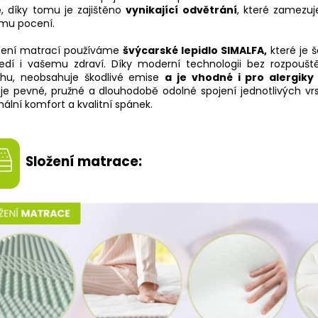
, díky tomu je zajištěno
vynikající odvětrání
, které zamezu
mu pocení.
pení matrací používáme
švýcarské lepidlo
SIMALFA
,
které je š
ředí i vašemu zdraví. Díky moderní technologii bez rozpoušt
hu, neobsahuje škodlivé emise
a je vhodné i pro alergiky 
ťuje pevné, pružné a dlouhodobě odolné spojení jednotlivých v
lní komfort a kvalitní spánek.
Složení matrace: