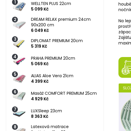
WELLTEN PLUS 22cm
houbě
5 099 Kč
noční
DREAM RELAX premium 24cm
Na le
90x200 cm
prost
6 049 Kč
zápac
Zajiš
DIPLOMAT PREMIUM 20cm
maximá
5 319 Kč
PRAHA PREMIUM 20cm
5 069 Kč
ALIAS Aloe Vera 21cm
4 399 Kč
Masáž COMFORT PREMIUM 25cm
4 929 Kč
LUXSleep 23cm
8 363 Kč
Latexová matrace