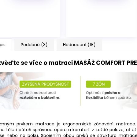
pis
Podobné (3)
Hodnocení (18)
věďte se více o matraci MASÁŽ COMFORT P
amným prvkem matrace je ergonomické zónování matrace
u tělu i páteři správnou oporu a komfort v každé poloze, ať už
iše nebo na boku. Spojením obou prvků se struktura matra