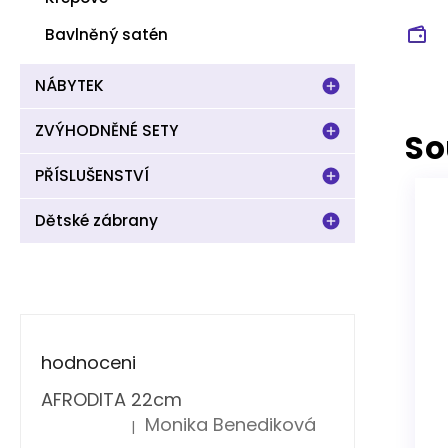
Bavlněný satén
NÁBYTEK
ZVÝHODNĚNÉ SETY
So
PŘÍSLUŠENSTVÍ
Dětské zábrany
hodnoceni
AFRODITA 22cm
Monika Benediková
|
Hodnocení produktu je 5 z 5 hvězdiček.