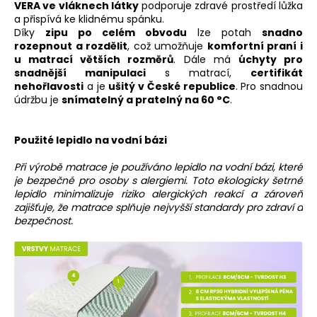
VERA ve vláknech látky
podporuje zdravé prostředí lůžka
a přispívá ke klidnému spánku.
Díky
zipu po celém obvodu
lze potah
snadno
rozepnout a rozdělit
, což umožňuje
komfortní praní i
u matrací větších rozměrů
. Dále má
úchyty pro
snadnější manipulaci
s matrací,
certifikát
nehořlavosti
a je
ušitý v České republice
. Pro snadnou
údržbu je
snímatelný a pratelný na 60 °C
.
Použité lepidlo na vodní bázi
Při výrobě matrace je používáno lepidlo na vodní bázi, které
je bezpečné pro osoby s alergiemi. Toto ekologicky šetrné
lepidlo minimalizuje riziko alergických reakcí a zároveň
zajišťuje, že matrace splňuje nejvyšší standardy pro zdraví a
bezpečnost.