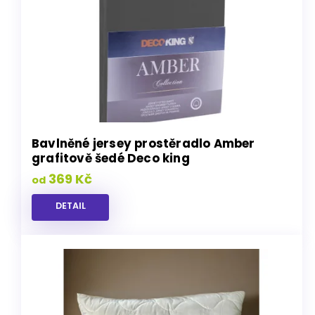
Bavlněné jersey prostěradlo Amber
grafitově šedé Deco king
369 Kč
od
DETAIL