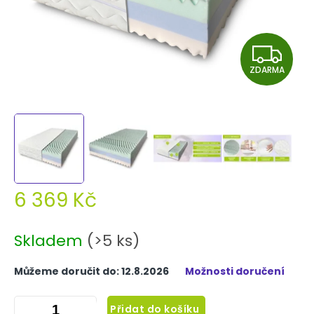
Z
ZDARMA
D
A
R
M
A
6 369 Kč
Měrná
cena:
Skladem
(>5 ks)
Můžeme doručit do:
12.8.2026
Možnosti doručení
Přidat do košíku