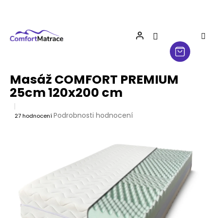
Přejít
na
obsah
Masáž COMFORT PREMIUM
25cm 120x200 cm
Průměrné
Podrobnosti hodnocení
27 hodnocení
hodnocení
produktu
je
3,9
z
5
hvězdiček.