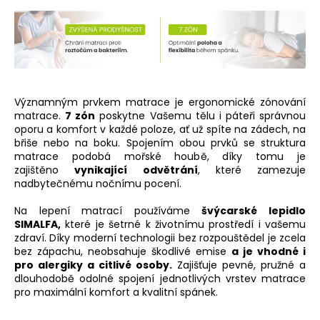
Významným prvkem matrace je ergonomické zónování
matrace.
7 zón
poskytne Vašemu tělu i páteři správnou
oporu a komfort v každé poloze, ať už spíte na zádech, na
břiše nebo na boku. Spojením obou prvků se struktura
matrace podobá mořské houbě, díky tomu je
zajištěno
vynikající odvětrání
, které zamezuje
nadbytečnému nočnímu pocení.
Na lepení matrací používáme
švýcarské lepidlo
SIMALFA
,
které je šetrné k životnímu prostředí i vašemu
zdraví. Díky moderní technologii bez rozpouštědel je zcela
bez zápachu, neobsahuje škodlivé emise
a je vhodné i
pro alergiky a citlivé osoby.
Zajišťuje pevné, pružné a
dlouhodobě odolné spojení jednotlivých vrstev matrace
pro maximální komfort a kvalitní spánek.