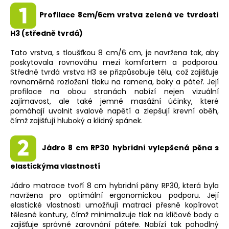
Profilace 8cm/6cm vrstva zelená ve tvrdostí
H3 (středně tvrdá)
Tato vrstva, s tloušťkou 8 cm/6 cm, je navržena tak, aby
poskytovala rovnováhu mezi komfortem a podporou.
Středně tvrdá vrstva H3 se přizpůsobuje tělu, což zajišťuje
rovnoměrné rozložení tlaku na ramena, boky a páteř. Její
profilace na obou stranách nabízí nejen vizuální
zajímavost, ale také jemné masážní účinky, které
pomáhají uvolnit svalové napětí a zlepšují krevní oběh,
čímž zajišťují hluboký a klidný spánek.
Jádro 8 cm RP30 hybridní vylepšená pěna s
elastickýma vlastností
Jádro matrace tvoří 8 cm hybridní pěny RP30, která byla
navržena pro optimální ergonomickou podporu. Její
elastické vlastnosti umožňují matraci přesně kopírovat
tělesné kontury, čímž minimalizuje tlak na klíčové body a
zajišťuje správné zarovnání páteře. Nabízí tak pohodlný