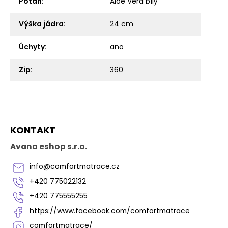
Potah
:
Aloe Vera bílý
Výška jádra
:
24 cm
Úchyty
:
ano
Zip
:
360
Z
KONTAKT
á
p
Avana eshop s.r.o.
a
t
info
@
comfortmatrace.cz
í
+420 775022132
+420 775555255
https://www.facebook.com/comfortmatrace
comfortmatrace/