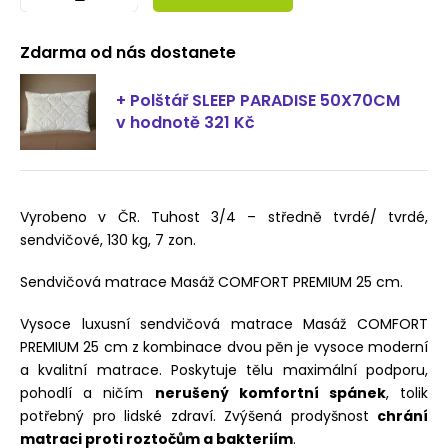
Zdarma od nás dostanete
+ Polštář SLEEP PARADISE 50X70CM
v hodnotě 321 Kč
Vyrobeno v ČR. Tuhost 3/4 – středně tvrdé/ tvrdé,
sendvičové, 130 kg, 7 zon.
Sendvičová matrace Masáž COMFORT PREMIUM 25 cm.
Vysoce luxusní sendvičová matrace Masáž COMFORT
PREMIUM 25 cm z kombinace dvou pěn je vysoce moderní
a kvalitní matrace. Poskytuje tělu maximální podporu,
pohodlí a ničím
nerušený komfortní spánek
, tolik
potřebný pro lidské zdraví. Zvýšená prodyšnost
chrání
matraci proti roztočům a bakteriím
.