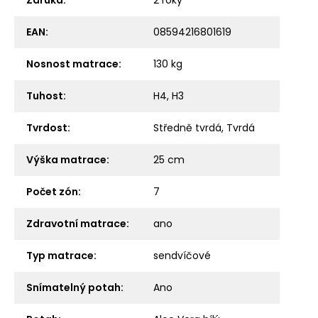
EAN
:
08594216801619
Nosnost matrace
:
130 kg
Tuhost
:
H4
,
H3
Tvrdost
:
Středně tvrdá
,
Tvrdá
Výška matrace
:
25 cm
Počet zón
:
7
Zdravotní matrace
:
ano
Typ matrace
:
sendvíčové
Snímatelný potah
:
Ano