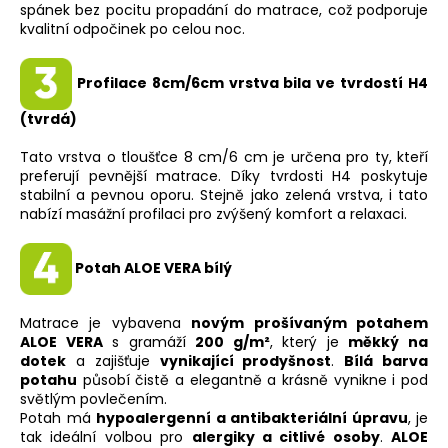
spánek bez pocitu propadání do matrace, což podporuje
kvalitní odpočinek po celou noc.
Profilace 8cm/6cm vrstva bila ve tvrdostí H4
(tvrdá)
Tato vrstva o tloušťce 8 cm/6 cm je určena pro ty, kteří
preferují pevnější matrace. Díky tvrdosti H4 poskytuje
stabilní a pevnou oporu. Stejně jako zelená vrstva, i tato
nabízí masážní profilaci pro zvýšený komfort a relaxaci.
Potah ALOE VERA bílý
Matrace je vybavena
novým prošívaným potahem
ALOE VERA
s gramáží
200 g/m²
, který je
měkký na
dotek
a zajišťuje
vynikající prodyšnost
.
Bílá barva
potahu
působí čistě a elegantně a krásně vynikne i pod
světlým povlečením.
Potah má
hypoalergenní a antibakteriální úpravu
, je
tak ideální volbou pro
alergiky a citlivé osoby
.
ALOE