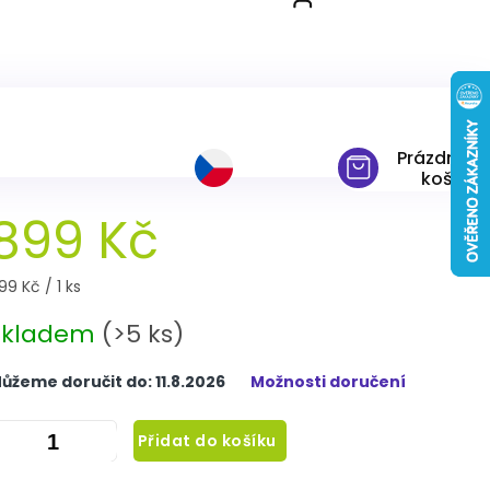
Prázdný
košík
899 Kč
ěrná
99 Kč / 1 ks
ena:
Skladem
(>5 ks)
ůžeme doručit do:
11.8.2026
Možnosti doručení
Přidat do košíku