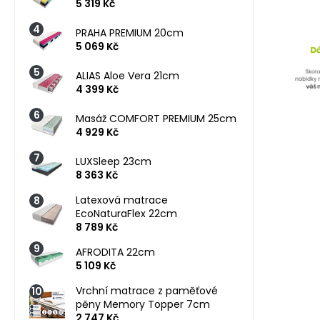
5 319 Kč
PRAHA PREMIUM 20cm
5 069 Kč
ALIAS Aloe Vera 21cm
4 399 Kč
Masáž COMFORT PREMIUM 25cm
4 929 Kč
LUXSleep 23cm
8 363 Kč
Latexová matrace
EcoNaturaFlex 22cm
8 789 Kč
AFRODITA 22cm
5 109 Kč
Vrchní matrace z paměťové
pěny Memory Topper 7cm
2 747 Kč