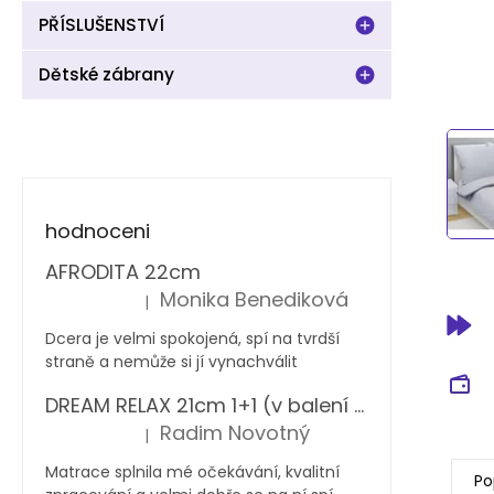
PŘÍSLUŠENSTVÍ
Dětské zábrany
hodnoceni
AFRODITA 22cm
Monika Benediková
|
Hodnocení produktu je 5 z 5 hvězdiček.
Dcera je velmi spokojená, spí na tvrdší
straně a nemůže si jí vynachválit
DREAM RELAX 21cm 1+1 (v balení 2 ks)
Radim Novotný
|
Hodnocení produktu je 5 z 5 hvězdiček.
Matrace splnila mé očekávání, kvalitní
Po