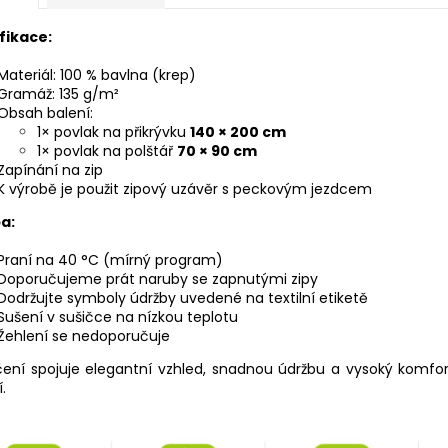
fikace:
Materiál: 100 % bavlna (krep)
Gramáž: 135 g/m²
Obsah balení:
1× povlak na přikrývku
140 × 200 cm
1× povlak na polštář
70 × 90 cm
Zapínání na zip
K výrobě je použit zipový uzávěr s peckovým jezdcem
a:
Praní na 40 °C (mírný program)
Doporučujeme prát naruby se zapnutými zipy
Dodržujte symboly údržby uvedené na textilní etiketě
Sušení v sušičce na nízkou teplotu
Žehlení se nedoporučuje
čení spojuje elegantní vzhled, snadnou údržbu a vysoký komfo
.