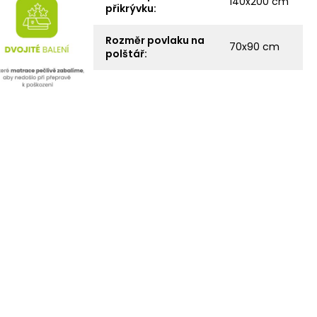
140x200 cm
přikrývku
:
Rozměr povlaku na
70x90 cm
polštář
: