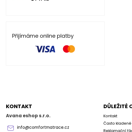
Přijímáme online platby
Z
á
p
a
KONTAKT
DŮLEŽITÉ
t
í
Avana eshop s.r.o.
Kontakt
Často kladené 
info
@
comfortmatrace.cz
Reklamační řá