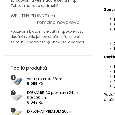
zpracování a velmi dobře se na ní spí.
Tuhost matrace optimální.
Speci
WELLTEN PLUS 22cm
romana novakova
|
Hodnocení produktu je 5 z 5 hvězdiček.
Používám krátce , ale zatím spokojenost ,
dodání rychle jen by chtělo info ze platit
se musí v hotovosti 😁 jinak vše v pořádku
Údržb
Top 10 produktů
WELLTEN PLUS 22cm
5 099 Kč
DREAM RELAX premium 24cm
Povle
90x200 cm
použití
6 049 Kč
DIPLOMAT PREMIUM 20cm