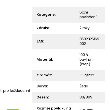
Ložní
Kategorie
:
povlečení
Záruka
:
2 roky
8592325169
EAN
:
002
100 %
Materiál
:
bavlna
(krep)
Gramáž
:
135g/m2
Barva
:
Šedá
rt pro každodenní
Dezén
:
80/899
Rozměr povlaku na