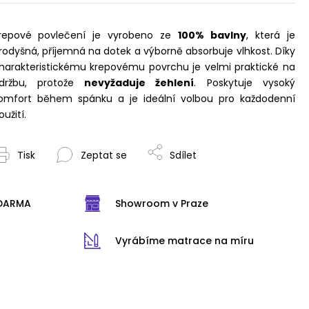
repové povlečení je vyrobeno ze
100% bavlny
, která je
rodyšná, příjemná na dotek a výborně absorbuje vlhkost. Díky
harakteristickému krepovému povrchu je velmi praktické na
držbu, protože
nevyžaduje žehlení
. Poskytuje vysoký
omfort během spánku a je ideální volbou pro každodenní
oužití.
Tisk
Zeptat se
Sdílet
ZDARMA
Showroom v Praze
Vyrábíme matrace na míru