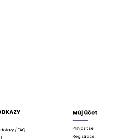
 ODKAZY
Můj účet
Přihlásit se
dotazy / FAQ
Registrace
d