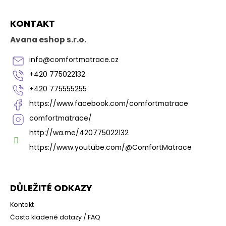
Z
KONTAKT
á
p
Avana eshop s.r.o.
a
t
info
@
comfortmatrace.cz
í
+420 775022132
+420 775555255
https://www.facebook.com/comfortmatrace
comfortmatrace/
http://wa.me/420775022132
https://www.youtube.com/@ComfortMatrace
DŮLEŽITÉ ODKAZY
Kontakt
Často kladené dotazy / FAQ