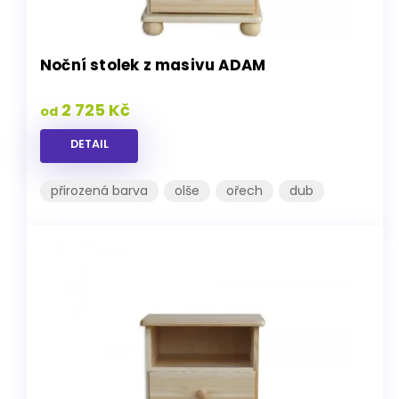
Noční stolek z masivu ADAM
2 725 Kč
od
DETAIL
přirozená barva
olše
ořech
dub