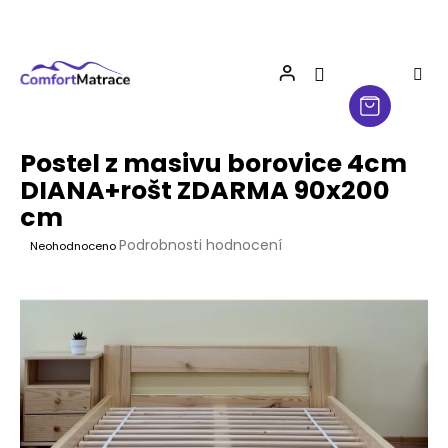
Přejít
na
obsah
Postel z masivu borovice 4cm
DIANA+rošt ZDARMA 90x200
cm
Průměrné
Podrobnosti hodnocení
Neohodnoceno
hodnocení
produktu
je
0,0
z
5
hvězdiček.