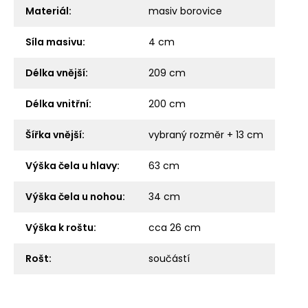
Materiál
:
masiv borovice
Síla masivu
:
4 cm
Délka vnější
:
209 cm
Délka vnitřní
:
200 cm
Šířka vnější
:
vybraný rozměr + 13 cm
Výška čela u hlavy
:
63 cm
Výška čela u nohou
:
34 cm
Výška k roštu
:
cca 26 cm
Rošt
:
součástí