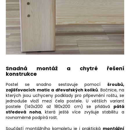
Snadná montáž a chytré řešení
konstrukce
Postel se snadno sestavuje pomocí
šroubů,
zajišťovacích matic a dřevařských kolíků
. Bočnice, na
kterých jsou uchyceny podklady pro připevnění roštu, se
jednoduše vloží mezi čela postele. U větších variant
postele (140x200 až 180x200 cm) se přidává
pátá
středová noha
, která ještě více zvyšuje stabilitu a
rovnoměrně podpírá rošt.
Součástí montážního kompletu je i praktická
montážní