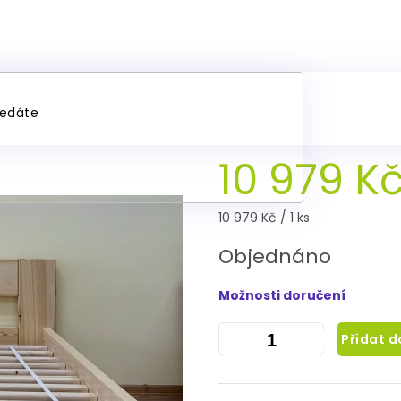
e 4cm DIANA+rošt ZDARMA 1
10 979 K
Měrná
10 979 Kč / 1 ks
cena:
Objednáno
Možnosti doručení
Přidat d