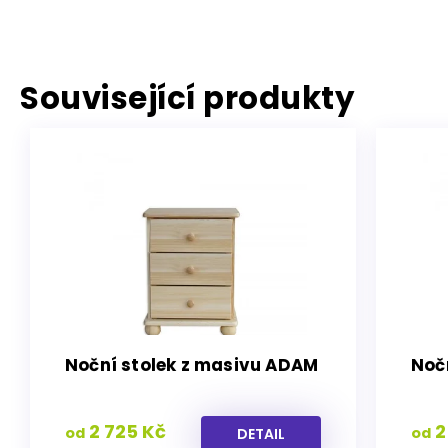
Související produkty
Noční stolek z masivu ADAM
Nočn
2 725 Kč
2
od
od
DETAIL