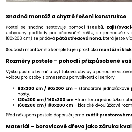
Snadná montáž a chytré řešení konstrukce
Postel se snadno sestavuje pomocí
šroubů, zajišťovac
uchyceny podklady pro připevnění roštu, se jednoduše vlo
180x200 cm) se přidává
pátá středová noha
, která ještě v
Součástí montážního kompletu je i praktická
montážní klič
Rozměry postele – pohodlí přizpůsobené va
Výška postele by měla být taková, aby bylo pohodlné vstáván
volbou pro osoby s omezenou pohyblivostí či seniory.
80x200 cm / 90x200 cm
– standardní jednolůžkové p
hosty.
120x200 cm / 140x200 cm
– komfortní jednolůžka nabíz
160x200 cm / 180x200 cm
– klasické dvoulůžkové rozm
Před nákupem postele doporučujeme
zvážit prostorové mo
Materiál – borovicové dřevo jako záruka kval