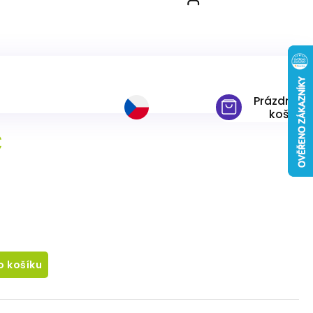
80x200 cm
Prázdný
košík
č
o košíku