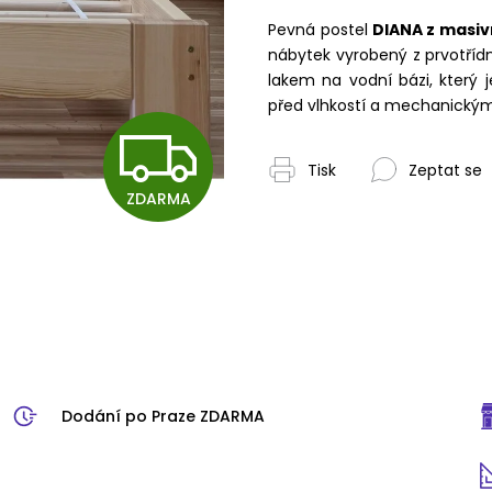
Pevná postel
DIANA z masiv
nábytek vyrobený z prvotřídn
lakem na vodní bázi, který 
před vlhkostí a mechanický
Z
Tisk
Zeptat se
ZDARMA
D
A
R
Dodání po Praze ZDARMA
M