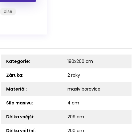
olše
Kategorie
:
180x200 cm
Záruka
:
2 roky
Materiál
:
masiv borovice
Síla masivu
:
4 cm
Délka vnější
:
209 cm
Délka vnitřní
:
200 cm