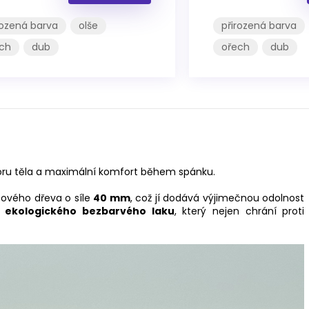
rozená barva
olše
přirozená barva
ch
dub
ořech
dub
odporu těla a maximální komfort během spánku.
cového dřeva o síle
40 mm
, což jí dodává výjimečnou odolnost
 ekologického bezbarvého laku
, který nejen chrání proti