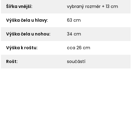
Šířka vnější
:
vybraný rozměr + 13 cm
Výška čela u hlavy
:
63 cm
Výška čela u nohou
:
34 cm
Výška k roštu
:
cca 26 cm
Rošt
:
součástí