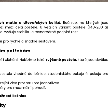
ích matic a dřevařských kolíků
. Bočnice, na kterých jsou
ží mezi čela postele. U větších variant postele (140x200 až
íce zvyšuje stabilitu a rovnoměrně podpírá rošt.
ka
pro rychlé a snadné sestavení.
šim potřebám
í i uléhání. Nabízíme také
zvýšené postele
, které jsou skvělou
ostele vhodné do ložnice, studentského pokoje či pokoje pro
ející více prostoru pro jednotlivce.
ěry pro maximální pohodlí.
žnosti ložnice
.
ity