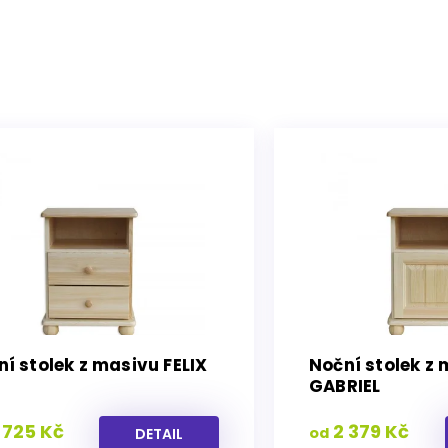
A
í stolek z masivu FELIX
Noční stolek z
GABRIEL
 725 Kč
2 379 Kč
od
DETAIL