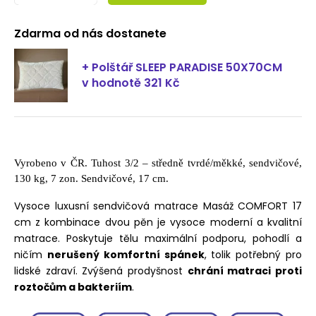
Zdarma od nás dostanete
+ Polštář SLEEP PARADISE 50X70CM
v hodnotě 321 Kč
Vyrobeno v ČR. Tuhost 3/2 – středně tvrdé/měkké, sendvičové,
130 kg, 7 zon. Sendvičové, 17 cm.
Vysoce luxusní sendvičová matrace Masáž COMFORT 17
cm z kombinace dvou pěn je vysoce moderní a kvalitní
matrace. Poskytuje tělu maximální podporu, pohodlí a
ničím
nerušený komfortní spánek
, tolik potřebný pro
lidské zdraví. Zvýšená prodyšnost
chrání matraci proti
roztočům a bakteriím
.