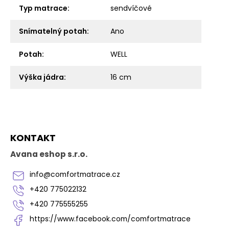
Typ matrace
:
sendvíčové
Snímatelný potah
:
Ano
Potah
:
WELL
Výška jádra
:
16 cm
Z
KONTAKT
á
p
Avana eshop s.r.o.
a
t
info
@
comfortmatrace.cz
í
+420 775022132
+420 775555255
https://www.facebook.com/comfortmatrace