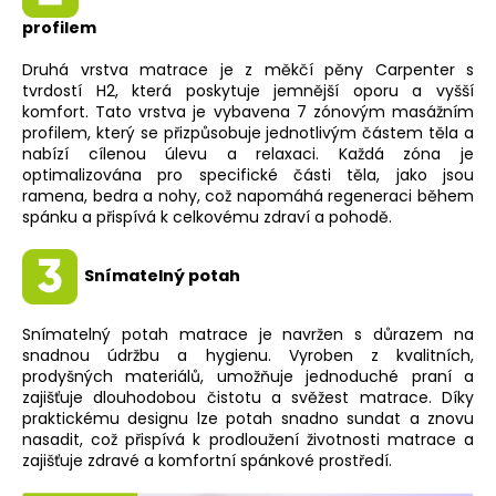
profilem
Druhá vrstva matrace je z měkčí pěny Carpenter s
tvrdostí H2, která poskytuje jemnější oporu a vyšší
komfort. Tato vrstva je vybavena 7 zónovým masážním
profilem, který se přizpůsobuje jednotlivým částem těla a
nabízí cílenou úlevu a relaxaci. Každá zóna je
optimalizována pro specifické části těla, jako jsou
ramena, bedra a nohy, což napomáhá regeneraci během
spánku a přispívá k celkovému zdraví a pohodě.
Snímatelný potah
Snímatelný potah matrace je navržen s důrazem na
snadnou údržbu a hygienu. Vyroben z kvalitních,
prodyšných materiálů, umožňuje jednoduché praní a
zajišťuje dlouhodobou čistotu a svěžest matrace. Díky
praktickému designu lze potah snadno sundat a znovu
nasadit, což přispívá k prodloužení životnosti matrace a
zajišťuje zdravé a komfortní spánkové prostředí.