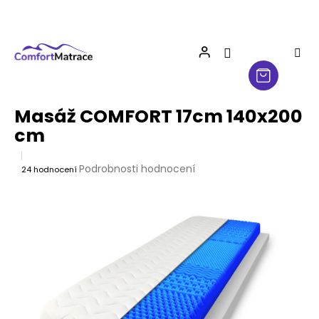
Přejít
na
obsah
Masáž COMFORT 17cm 140x200
cm
Průměrné
Podrobnosti hodnocení
24 hodnocení
hodnocení
produktu
je
4,0
z
5
hvězdiček.