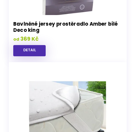
Bavlněné jersey prostěradlo Amber bílé
Deco king
369 Kč
od
DETAIL