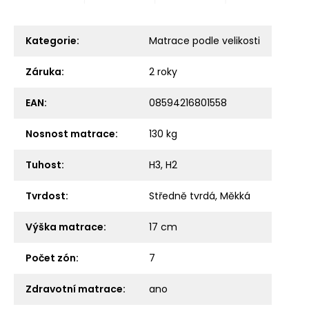
Kategorie
:
Matrace podle velikosti
Záruka
:
2 roky
EAN
:
08594216801558
Nosnost matrace
:
130 kg
Tuhost
:
H3
,
H2
Tvrdost
:
Středně tvrdá
,
Měkká
Výška matrace
:
17 cm
Počet zón
:
7
Zdravotní matrace
:
ano