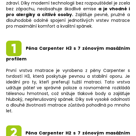
zdraví. Díky moderní technologii bez rozpouštědel je zcela
bez zápachu, neobsahuje škodlivé emise
a je vhodné i
pro alergiky a citlivé osoby.
Zajišťuje pevné, pružné a
dlouhodobě odolné spojení jednotlivých vrstev matrace
pro maximální komfort a kvalitní spánek.
Pěna Carpenter H3 s 7 zónovým masážním
profilem
První vrstva matrace je vyrobena z pěny Carpenter s
tvrdostí H3, která poskytuje pevnou a stabilní oporu. Je
ideální pro ty, kteří preferují tužší matraci. Tato vrstva
udržuje páteř ve správné poloze a rovnoměrně rozkládá
tělesnou hmotnost, což snižuje tlakové body a zajišťuje
hluboký, nepřerušovaný spánek. Díky své vysoké odolnosti
a dlouhé životnosti matrace zůstává pohodlná po mnoho
let.
Pěna Carpenter H2 s 7 zónovým masážním