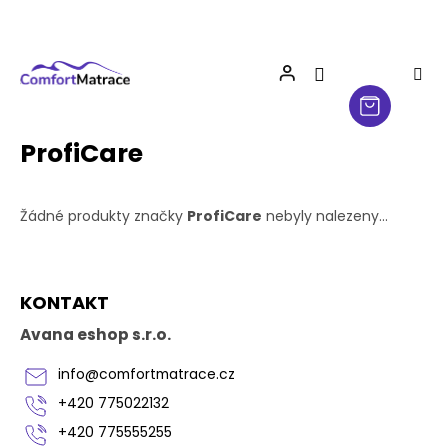
Přejít
na
obsah
ProfiCare
Žádné produkty značky
ProfiCare
nebyly nalezeny...
Z
KONTAKT
á
p
Avana eshop s.r.o.
a
t
info
@
comfortmatrace.cz
í
+420 775022132
+420 775555255