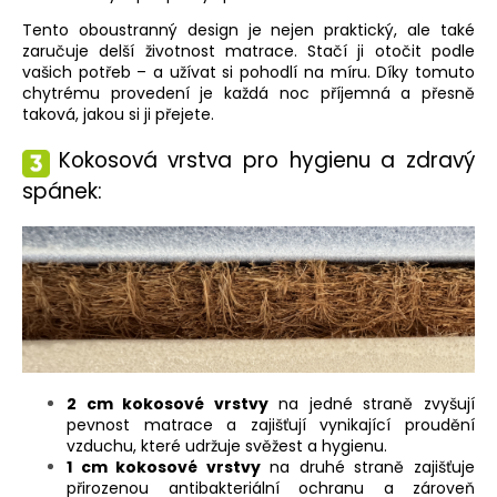
Tento oboustranný design je nejen praktický, ale také
zaručuje delší životnost matrace. Stačí ji otočit podle
vašich potřeb – a užívat si pohodlí na míru. Díky tomuto
chytrému provedení je každá noc příjemná a přesně
taková, jakou si ji přejete.
Kokosová vrstva pro hygienu a zdravý
spánek:
2 cm kokosové vrstvy
na jedné straně zvyšují
pevnost matrace a zajišťují vynikající proudění
vzduchu, které udržuje svěžest a hygienu.
1 cm kokosové vrstvy
na druhé straně zajišťuje
přirozenou antibakteriální ochranu a zároveň