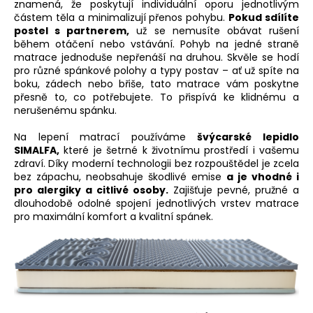
znamená, že poskytují individuální oporu jednotlivým
částem těla a minimalizují přenos pohybu.
Pokud sdílíte
postel s partnerem,
už se nemusíte obávat rušení
během otáčení nebo vstávání. Pohyb na jedné straně
matrace jednoduše nepřenáší na druhou. Skvěle se hodí
pro různé spánkové polohy a typy postav – ať už spíte na
boku, zádech nebo břiše, tato matrace vám poskytne
přesně to, co potřebujete. To přispívá ke klidnému a
nerušenému spánku.
Na lepení matrací používáme
švýcarské lepidlo
SIMALFA
,
které je šetrné k životnímu prostředí i vašemu
zdraví. Díky moderní technologii bez rozpouštědel je zcela
bez zápachu, neobsahuje škodlivé emise
a je vhodné i
pro alergiky a citlivé osoby.
Zajišťuje pevné, pružné a
dlouhodobě odolné spojení jednotlivých vrstev matrace
pro maximální komfort a kvalitní spánek.