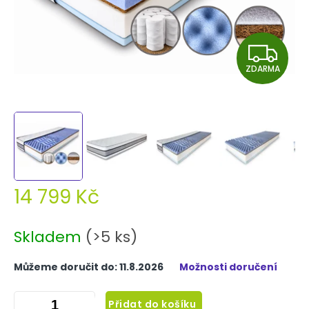
Z
ZDARMA
D
A
R
M
A
14 799 Kč
Měrná
cena:
Skladem
(>5 ks)
Můžeme doručit do:
11.8.2026
Možnosti doručení
Přidat do košíku