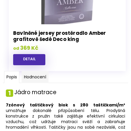
Bavlněné jersey prostěradlo Amber
grafitově šedé Deco king
369 Kč
od
DETAIL
Popis
Hodnocení
Jádro matrace
7zónový taštičkový blok s 280 taštičkami/m²
umožňuje dokonalé přizpůsobení tělu. Prodyšná
konstrukce z pružin také zajišťuje efektivní cirkulaci
vzduchu, což udržuje matraci svěží a zabraňuje
hromadění vlhkosti. Taštičky jsou na sobě nezávislé, což