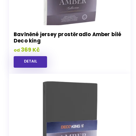
Bavlněné jersey prostěradlo Amber bílé
Deco king
369 Kč
od
DETAIL