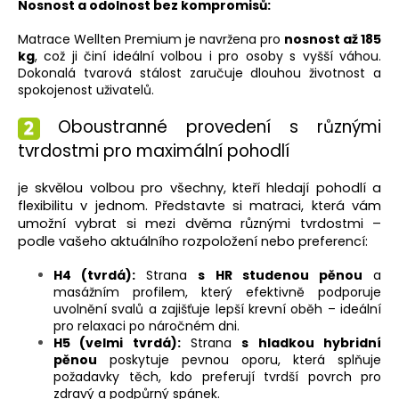
Nosnost a odolnost bez kompromisů:
Matrace Wellten Premium je navržena pro
nosnost až 185
kg
, což ji činí ideální volbou i pro osoby s vyšší váhou.
Dokonalá tvarová stálost zaručuje dlouhou životnost a
spokojenost uživatelů.
Oboustranné provedení s různými
tvrdostmi pro maximální pohodlí
je skvělou volbou pro všechny, kteří hledají pohodlí a
flexibilitu v jednom. Představte si matraci, která vám
umožní vybrat si mezi dvěma různými tvrdostmi –
podle vašeho aktuálního rozpoložení nebo preferencí:
H4 (tvrdá):
Strana
s HR studenou pěnou
a
masážním profilem, který efektivně podporuje
uvolnění svalů a zajišťuje lepší krevní oběh – ideální
pro relaxaci po náročném dni.
H5 (velmi tvrdá):
Strana
s hladkou hybridní
pěnou
poskytuje pevnou oporu, která splňuje
požadavky těch, kdo preferují tvrdší povrch pro
zdravý a podpůrný spánek.