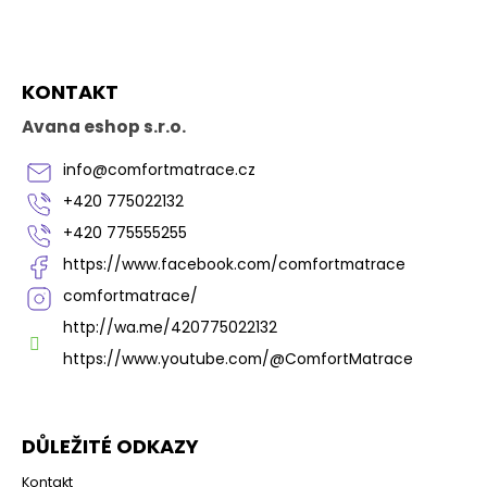
Z
KONTAKT
á
p
Avana eshop s.r.o.
a
t
info
@
comfortmatrace.cz
í
+420 775022132
+420 775555255
https://www.facebook.com/comfortmatrace
comfortmatrace/
http://wa.me/420775022132
https://www.youtube.com/@ComfortMatrace
DŮLEŽITÉ ODKAZY
Kontakt