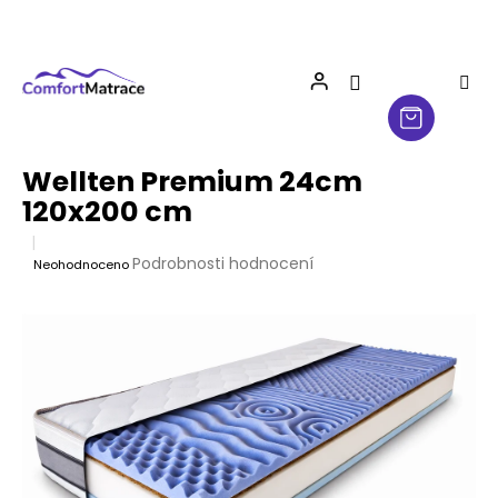
Přejít
na
obsah
Wellten Premium 24cm
120x200 cm
Průměrné
Podrobnosti hodnocení
Neohodnoceno
hodnocení
produktu
je
0,0
z
5
hvězdiček.