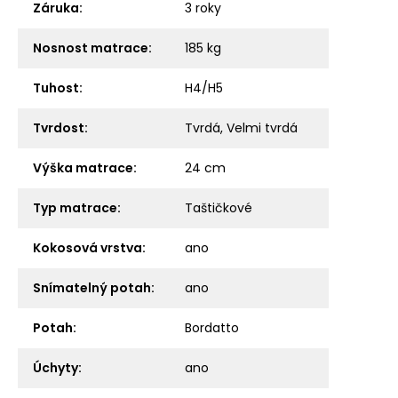
Záruka
:
3 roky
Nosnost matrace
:
185 kg
Tuhost
:
H4/H5
Tvrdost
:
Tvrdá
,
Velmi tvrdá
Výška matrace
:
24 cm
Typ matrace
:
Taštičkové
Kokosová vrstva
:
ano
Snímatelný potah
:
ano
Potah
:
Bordatto
Úchyty
:
ano