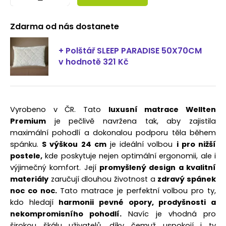
Zdarma od nás dostanete
+ Polštář SLEEP PARADISE 50X70CM
v hodnotě 321 Kč
Vyrobeno v ČR. Tato
luxusní matrace Wellten
Premium
je pečlivě navržena tak, aby zajistila
maximální pohodlí a dokonalou podporu těla během
spánku.
S výškou 24 cm
je ideální volbou
i pro nižší
postele,
kde poskytuje nejen optimální ergonomii, ale i
výjimečný komfort. Její
promyšlený design a kvalitní
materiály
zaručují dlouhou životnost a
zdravý spánek
noc co noc.
Tato matrace je perfektní volbou pro ty,
kdo hledají
harmonii pevné opory, prodyšnosti a
nekompromisního pohodlí.
Navíc je vhodná pro
širokou škálu uživatelů, díky čemuž uspokojí i ty