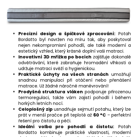
Precizní design a špičkové zpracování:
Potah
Bordatto byl navržen na míru tak, aby poskytoval
nejen nekompromisní pohodlí, ale také moderní a
estetický vzhled, který krásně doplní vaši matraci.
Inovativní 3D mřížka po bocích
zajišťuje dokonalé
odvětrávání, které zabraňuje hromadění vlhkosti a
udržuje matraci svěží a hygienickou.
Praktické úchyty na všech stranách
umožňují
snadnou manipulaci při otáčení nebo přenášení
matrace. Už žádné náročné manévrování!
Prodyšná struktura vláken
podporuje přirozenou
termoregulaci, takže vám zajistí pohodlí i během
horkých letních nocí.
Celoplošný zip
usnadňuje sejmutí potahu, který lze
prát v menší pračce při teplotě až
60 °C
– perfektní
řešení pro čistotu a péči.
Ideální volba pro pohodlí a čistotu:
Potah
Bordatto kombinuje praktické vlastnosti, moderní