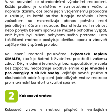
% ve srovnání se standardními výrobními metodami.
Každá pružina je umístěna v samostatném váčku z
napnuté tkaniny, což brání jejich vzájemnému propadání
a zajišťuje, že každá pružina funguje nezávisle. Tímto
způsobem se minimalizuje přenos pohybu mezi
jednotlivými částmi matrace. Bez ohledu na hmotnost
nebo pohyby během spánku se můžete pohodlně vyspat,
aniž byste byli rušeni pohybem svého partnera. Tato
taštičková matrace poskytuje skvělou oporu a zároveň
zajišťuje klidný spánek pro oba.
Na lepení matrací používáme
švýcarské lepidlo
SIMALFA
,
které je šetrné k životnímu prostředí i vašemu
zdraví. Díky moderní technologii bez rozpouštědel je zcela
bez zápachu, neobsahuje škodlivé emise
a je vhodné i
pro alergiky a citlivé osoby.
Zajišťuje pevné, pružné a
dlouhodobě odolné spojení jednotlivých vrstev matrace
pro maximální komfort a kvalitní spánek.
Kokosová vrstva
Kokosová vrstva v matraci přispívá k vynikajícím