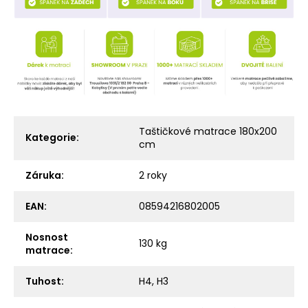
Taštičkové matrace 180x200
Kategorie
:
cm
Záruka
:
2 roky
EAN
:
08594216802005
Nosnost
130 kg
matrace
:
Tuhost
:
H4
,
H3