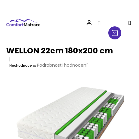
Přejít
na
obsah
WELLON 22cm 180x200 cm
Průměrné
Podrobnosti hodnocení
Neohodnoceno
hodnocení
produktu
je
0,0
z
5
hvězdiček.