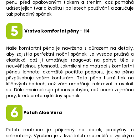
pěnu před opakovaným tlakem a třením, což pomáhá
udržet jejich tvar a kvalitu i po letech používání, a zaručuje
tak pohodlný spánek.
Vrstva komfortní pěny - H4
Naše komfortní pěna je navržena s důrazem na detaily,
aby zajistila perfektní noční spánek. Je vysoce pružná a
elastická, což jí umožňuje reagovat na pohyb těla s
neuvěřitelnou přesností. Jakmile si na matraci s komfortní
pěnou lehnete, okamžitě pocítíte podporu, jak se pěna
přizpůsobuje vašim konturám. Tato pěna tlumí tlak na
klíčových bodech, což vám umožňuje relaxovat a uvolnit
se. Dále minimalizuje přenos pohybu, což ocení zejména
páry, které preferují klidný spánek.
Potah Aloe Vera
Potah matrace je příjemný na dotek, prodyšný a
snímatelný. Vyroben je z kvalitních materiálů s vysokým