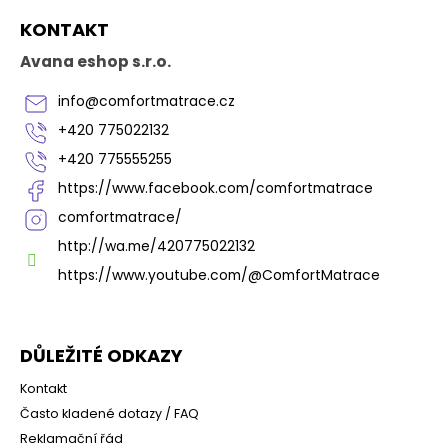
Z
KONTAKT
á
p
Avana eshop s.r.o.
a
t
info
@
comfortmatrace.cz
í
+420 775022132
+420 775555255
https://www.facebook.com/comfortmatrace
comfortmatrace/
http://wa.me/420775022132
https://www.youtube.com/@ComfortMatrace
DŮLEŽITÉ ODKAZY
Kontakt
Často kladené dotazy / FAQ
Reklamační řád