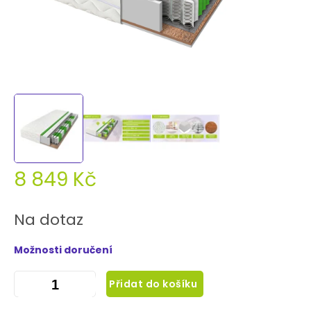
8 849 Kč
Měrná
cena:
Na dotaz
Možnosti doručení
Přidat do košíku