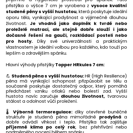
přistýlka o výšce 7 cm je vyrobena z
vysoce kvalitní
studené pěny s vyšší hustotou
, která poskytuje ideální
oporu těla, vynikající prodyšnost a výjimečně dlouhou
životnost.
Je vhodná jako doplněk k tvrdé nebo
proleželé matraci, ale stejně dobře slouží i jako
dočasné řešení na gauči, rozkládací posteli nebo
pro hosty.
Díky své univerzálnosti a praktickým
vlastnostem je ideální volbou pro každého, kdo touží po
lepším a zdravějším spánku.
Hlavní výhody přistýlky
Topper HRkules 7 cm:
💪
Studená pěna s vyšší hustotou:
HR (High Resilience)
pěna má vynikající schopnost přizpůsobit se tělu a
současně poskytuje dostatečný odpor, který pomáhá
předcházet vzniku otlaků nebo bolestí zad. Vyšší
hustota navíc zaručuje
dlouhou životnost,
tvarovou
stálost a odolnost vůči proležení.
🌡️
Výborná termoregulace:
díky otevřené buněčné
struktuře je studená pěna mimořádně
prodyšná
a
dobře odvádí vlhkost i teplo. Přistýlka tak zajišťuje
příjemné klima po celý rok
, bez přehřívání nebo
nadměrného pocení během spánku.