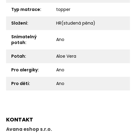
Typ matrace
:
topper
Složení
:
HR(studená pěna)
Snímatelný
Ano
potah
:
Potah
:
Aloe Vera
Pro alergiky
:
Ano
Pro děti
:
Ano
Z
KONTAKT
á
p
Avana eshop s.r.o.
a