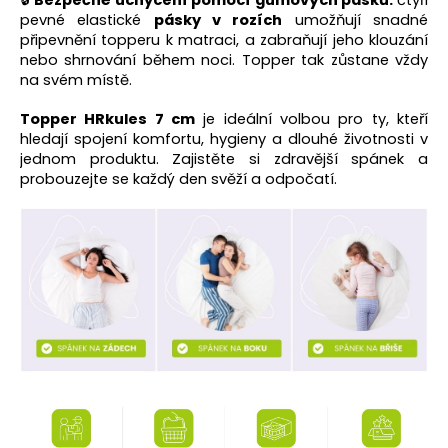
🔒
Bezpečné uchycení pomocí gumových pásků:
čtyři
pevné elastické
pásky v rozích
umožňují snadné
připevnění topperu k matraci, a zabraňují jeho klouzání
nebo shrnování během noci. Topper tak zůstane vždy
na svém místě.
Topper HRkules 7 cm
je ideální volbou pro ty, kteří
hledají spojení komfortu, hygieny a dlouhé životnosti v
jednom produktu. Zajistěte si zdravější spánek a
probouzejte se každý den svěží a odpočatí.