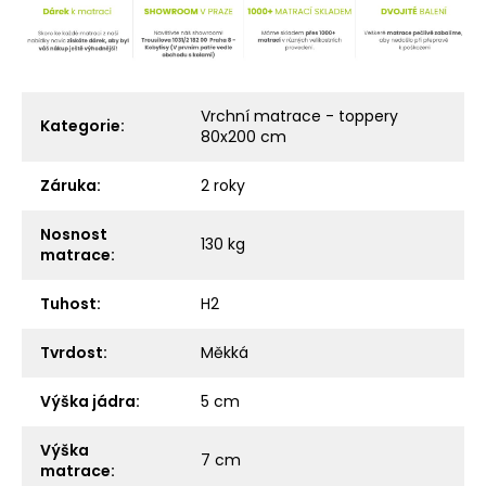
Vrchní matrace - toppery
Kategorie
:
80x200 cm
Záruka
:
2 roky
Nosnost
130 kg
matrace
:
Tuhost
:
H2
Tvrdost
:
Měkká
Výška jádra
:
5 cm
Výška
7 cm
matrace
: