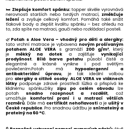
🛏️
Zlepšuje komfort spánku:
topper skvěle vyrovnává
nerovnosti starších nebo tvrdých matrací,
změkčuje
ležení
a zvyšuje celkový komfort. Pomáhá také snížit
tlakové body a zlepšit kvalitu spánku – bez ohledu na
to, zda spíte na matraci, gauči nebo rozkládací posteli.
🌿
Potah s Aloe Vera – vhodný pro děti a alergiky:
t
ato vrchní matrace je vybavena
novým prošívaným
potahem ALOE VERA
s gramáží
200 g/m²
, který
je
měkký na dotek
a zajišťuje
vynikající
prodyšnost
.
Bílá barva potahu
působí čistě a
elegantně a krásně vynikne i pod světlým
povlečením.
Potah má
hypoalergenní a
antibakteriální úpravu
, je tak ideální volbou
pro
alergiky a citlivé osoby
.
ALOE VERA ve vláknech
látky
podporuje zdravé prostředí lůžka a přispívá ke
klidnému spánku.
Díky
zipu po celém obvodu
lze
potah
snadno rozepnout a rozdělit
, což
umožňuje
komfortní praní i u matrací větších
rozměrů
. Dále má
certifikát nehořlavosti
a je
ušitý v
České republice
. Pro snadnou údržbu je
snímatelný a
pratelný na 60 °C
.