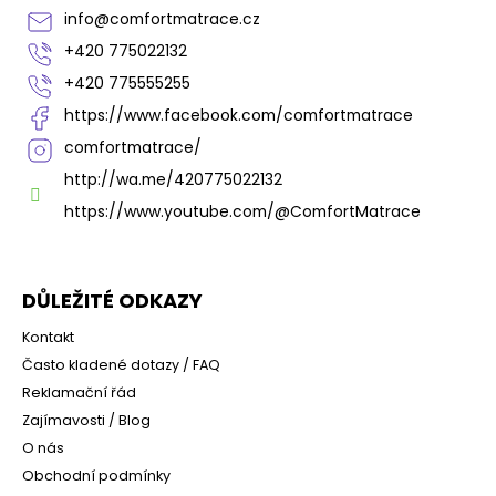
t
info
@
comfortmatrace.cz
í
+420 775022132
+420 775555255
https://www.facebook.com/comfortmatrace
comfortmatrace/
http://wa.me/420775022132
https://www.youtube.com/@ComfortMatrace
DŮLEŽITÉ ODKAZY
Kontakt
Často kladené dotazy / FAQ
Reklamační řád
Zajímavosti / Blog
O nás
Obchodní podmínky