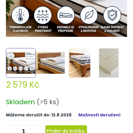
2 579 Kč
Měrná
cena:
Skladem
(>5 ks)
Můžeme doručit do:
12.8.2026
Možnosti doručení
Přidat do košíku