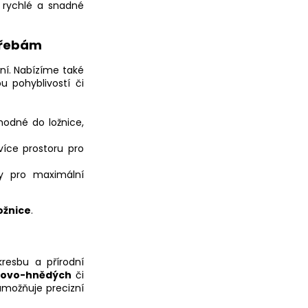
rychlé a snadné
třebám
ní. Nabízíme také
u pohyblivostí či
hodné do ložnice,
více prostoru pro
y pro maximální
ožnice
.
resbu a přírodní
žovo-hnědých
či
umožňuje precizní