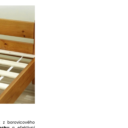
k
z borovicového
duchu
a efektivní