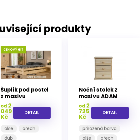
uvisející produkty
CENOVÝ HIT
Šuplík pod postel
Noční stolek z
z masivu
masivu ADAM
borovice
2
2
od
od
049
725
DETAIL
DETAIL
Kč
Kč
olše
ořech
přirozená barva
dub
olše
ořech