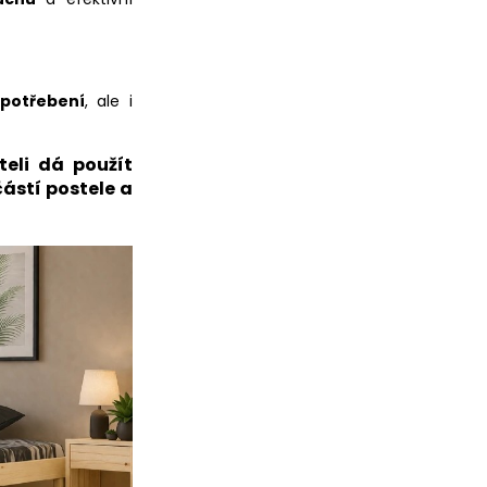
opotřebení
, ale i
teli dá použít
ástí postele a