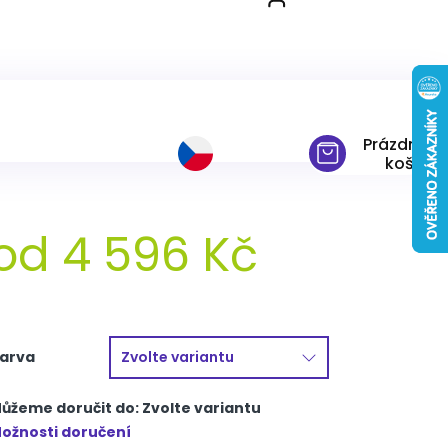
LENA+rošt ZDARMA 160x200
Prázdný
košík
od
4 596 Kč
ěrná
ena:
arva
ůžeme doručit do:
Zvolte variantu
ožnosti doručení