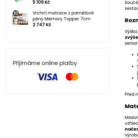
5 109 Kč
Součá
sestav
Vrchní matrace z paměťové
pěny Memory Topper 7cm
Rozm
2 747 Kč
Výška
zvýše
senior
Přijímáme online platby
Před 
Mate
Masiv
vzhle
nače
výrobu