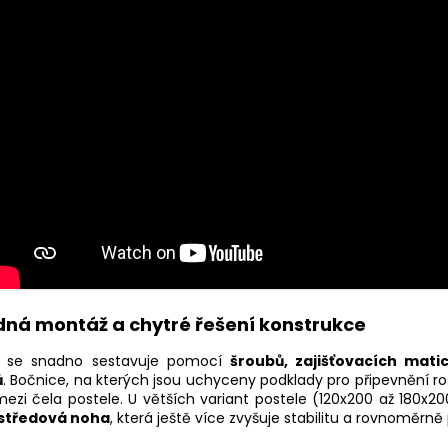
ná montáž a chytré řešení konstrukce
l se snadno sestavuje pomocí
šroubů, zajišťovacích mati
ů
. Bočnice, na kterých jsou uchyceny podklady pro připevnění ro
 mezi čela postele. U větších variant postele (120x200 až 180x2
středová noha
, která ještě více zvyšuje stabilitu a rovnoměrně 