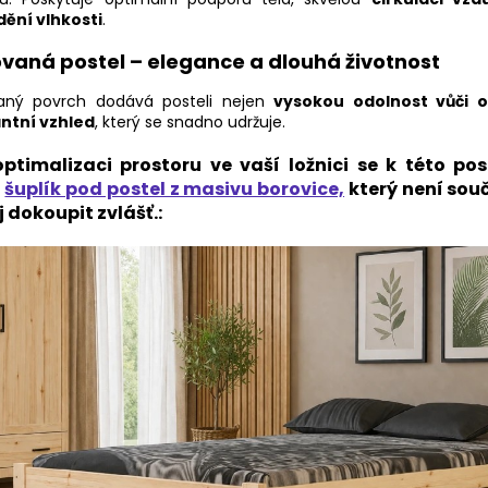
ění vlhkosti
.
vaná postel – elegance a dlouhá životnost
aný povrch dodává posteli nejen
vysokou odolnost vůči 
ntní vzhled
, který se snadno udržuje.
optimalizaci prostoru ve vaší ložnici se k této pos
é
šuplík pod postel z masivu borovice,
který není souč
ej dokoupit zvlášť.: