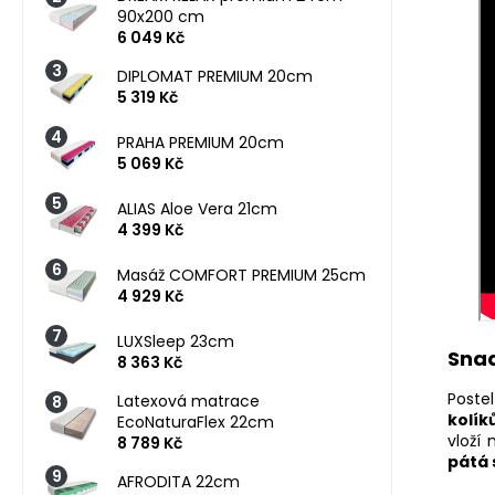
90x200 cm
6 049 Kč
DIPLOMAT PREMIUM 20cm
5 319 Kč
PRAHA PREMIUM 20cm
5 069 Kč
ALIAS Aloe Vera 21cm
4 399 Kč
Masáž COMFORT PREMIUM 25cm
4 929 Kč
LUXSleep 23cm
Snad
8 363 Kč
Poste
Latexová matrace
kolík
EcoNaturaFlex 22cm
vloží
8 789 Kč
pátá 
AFRODITA 22cm