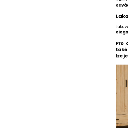
odvád
Lako
Lakov
elega
Pro 
tak
lze j