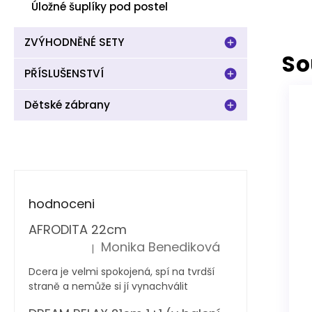
Úložné šuplíky pod postel
ZVÝHODNĚNÉ SETY
So
PŘÍSLUŠENSTVÍ
Dětské zábrany
hodnoceni
AFRODITA 22cm
Monika Benediková
|
Hodnocení produktu je 5 z 5 hvězdiček.
Dcera je velmi spokojená, spí na tvrdší
straně a nemůže si jí vynachválit