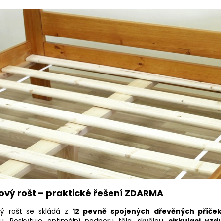
ový rošt – praktické řešení ZDARMA
vý rošt se skládá z
12 pevně spojených dřevěných příče
u. Poskytuje optimální podporu těla, skvělou
cirkulaci vz