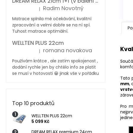
DREAM RELAX 21cm 1+1 (v balení 2 ks)
Radim Novotný
|
Hodnocení produktu je 5 z 5 hvězdiček.
Matrace splnila mé očekávání, kvalitní
zpracování a velmi dobře se na ní spí.
Po
Tuhost matrace optimální.
WELLTEN PLUS 22cm
Kval
romana novakova
|
Hodnocení produktu je 5 z 5 hvězdiček.
Používám krátce , ale zatím spokojenost ,
Součá
komfo
dodání rychle jen by chtělo info ze platit
se musí v hotovosti 😁 jinak vše v pořádku
Tato 
mm
,
vrstv
zárove
Top 10 produktů
Pro m
nejpr
WELLTEN PLUS 22cm
jedine
5 099 Kč
DREAM RELAX premium 24cm