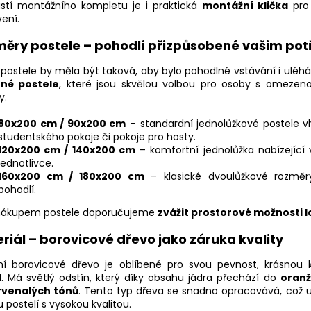
stí montážního kompletu je i praktická
montážní klička
pro 
ení.
ěry postele – pohodlí přizpůsobené vašim po
 postele by měla být taková, aby bylo pohodlné vstávání i uléhá
né postele
, které jsou skvělou volbou pro osoby s omezeno
y.
80x200 cm / 90x200 cm
– standardní jednolůžkové postele v
studentského pokoje či pokoje pro hosty.
120x200 cm / 140x200 cm
– komfortní jednolůžka nabízející 
jednotlivce.
160x200 cm / 180x200 cm
– klasické dvoulůžkové rozměr
pohodlí.
nákupem postele doporučujeme
zvážit prostorové možnosti l
riál – borovicové dřevo jako záruka kvality
ní borovicové dřevo je oblíbené pro svou pevnost, krásnou k
d. Má světlý odstín, který díky obsahu jádra přechází do
oran
rvenalých tónů
. Tento typ dřeva se snadno opracovává, což 
 postelí s vysokou kvalitou.