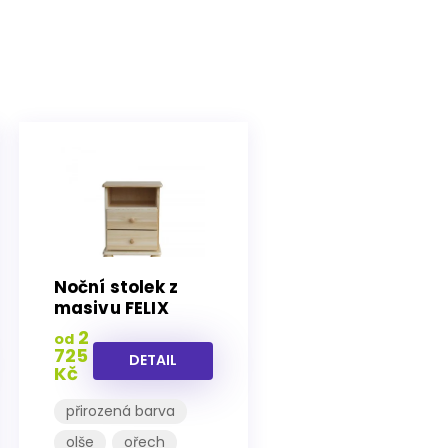
Noční stolek z
masivu FELIX
2
od
725
DETAIL
Kč
přirozená barva
olše
ořech