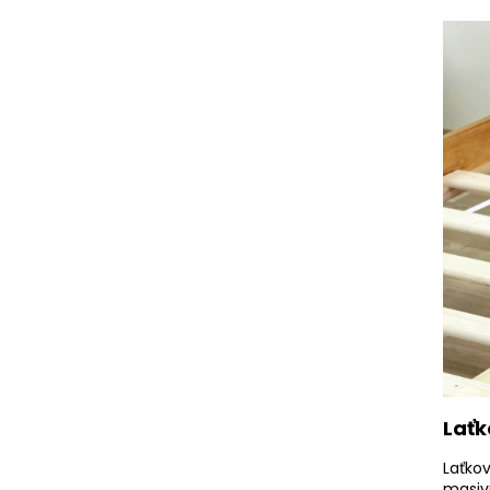
Laťk
Laťko
masiv