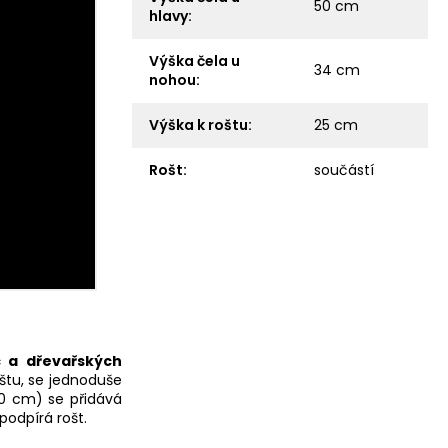
50 cm
hlavy
:
Výška čela u
34 cm
nohou
:
Výška k roštu
:
25 cm
Rošt
:
součástí
c a dřevařských
štu, se jednoduše
00 cm) se přidává
podpírá rošt.