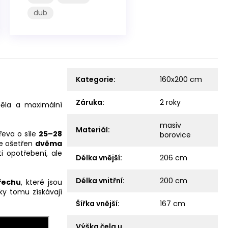
dub
Kategorie
:
160x200 cm
Záruka
:
2 roky
 těla a maximální
masiv
Materiál
:
řeva o síle
25–28
borovice
je ošetřen
dvěma
ti opotřebení, ale
Délka vnější
:
206 cm
Délka vnitřní
:
200 cm
řechu
, které jsou
y tomu získávají
Šířka vnější
:
167 cm
Výška čela u