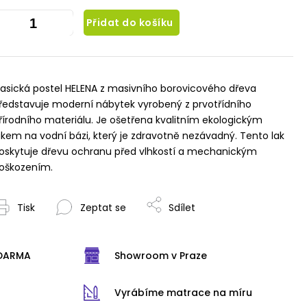
Přidat do košíku
lasická postel HELENA z masivního borovicového dřeva
ředstavuje moderní nábytek vyrobený z prvotřídního
řírodního materiálu. Je ošetřena kvalitním ekologickým
akem na vodní bázi, který je zdravotně nezávadný. Tento lak
oskytuje dřevu ochranu před vlhkostí a mechanickým
oškozením.
Tisk
Zeptat se
Sdílet
ZDARMA
Showroom v Praze
Vyrábíme matrace na míru