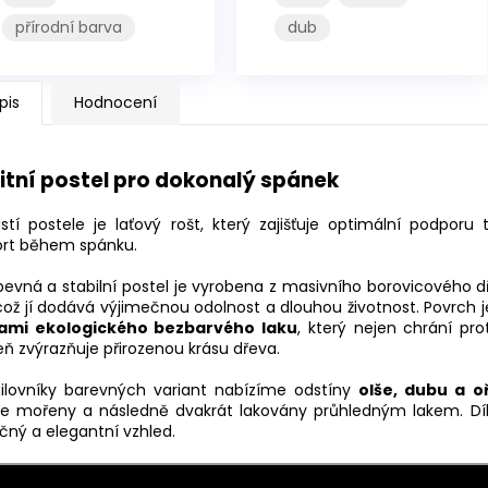
přírodní barva
dub
pis
Hodnocení
itní postel pro dokonalý spánek
stí postele je laťový rošt, který zajišťuje optimální podporu
rt během spánku.
pevná a stabilní postel je vyrobena z masivního borovicového d
 což jí dodává výjimečnou odolnost a dlouhou životnost. Povrch 
ami ekologického bezbarvého laku
, který nejen chrání pro
ň zvýrazňuje přirozenou krásu dřeva.
ilovníky barevných variant nabízíme odstíny
olše, dubu a o
ve mořeny a následně dvakrát lakovány průhledným lakem. Dík
čný a elegantní vzhled.