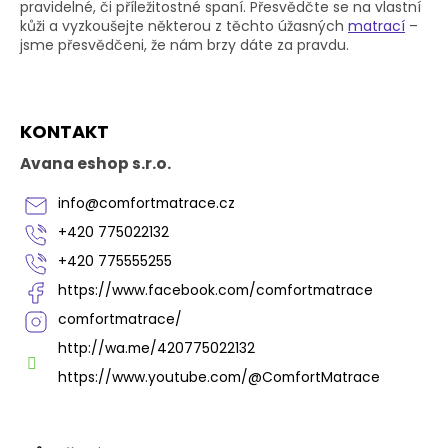
p
pravidelné, či příležitostné spaní. Přesvědčte se na vlastní
r
kůži a vyzkoušejte některou z těchto úžasných
matrací
–
v
jsme přesvědčeni, že nám brzy dáte za pravdu.
k
y
v
Z
ý
KONTAKT
á
p
p
i
Avana eshop s.r.o.
s
a
u
t
info
@
comfortmatrace.cz
í
+420 775022132
+420 775555255
https://www.facebook.com/comfortmatrace
comfortmatrace/
http://wa.me/420775022132
https://www.youtube.com/@ComfortMatrace