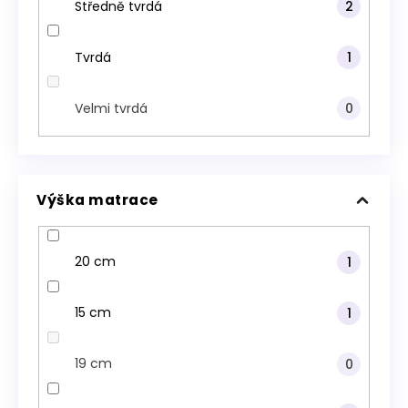
Středně tvrdá
2
Tvrdá
1
Velmi tvrdá
0
Výška matrace
20 cm
1
15 cm
1
19 cm
0