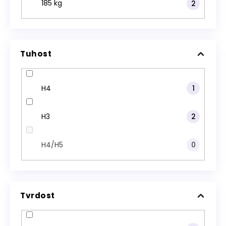
185 kg
2
Tuhost
H4
1
H3
2
H4/H5
0
Tvrdost