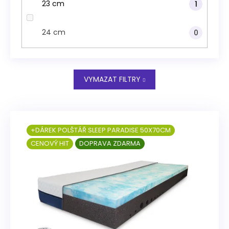
23 cm
1
24 cm
0
VYMAZAT FILTRY
V
ý
+DÁREK POLŠTÁŘ SLEEP PARADISE 50X70CM
p
CENOVÝ HIT
DOPRAVA ZDARMA
i
s
p
r
o
d
u
k