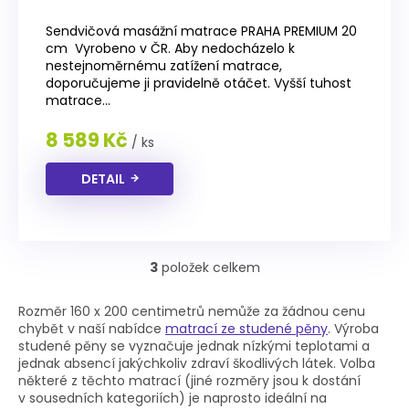
Průměrné
hodnocení
Sendvičová masážní matrace PRAHA PREMIUM 20
produktu
cm Vyrobeno v ČR. Aby nedocházelo k
je
nestejnoměrnému zatížení matrace,
4,0
doporučujeme ji pravidelně otáčet. Vyšší tuhost
z
matrace...
5
hvězdiček.
8 589 Kč
/ ks
DETAIL
3
položek celkem
O
v
l
Rozměr 160 x 200 centimetrů nemůže za žádnou cenu
á
chybět v naší nabídce
matrací ze studené pěny
. Výroba
d
studené pěny se vyznačuje jednak nízkými teplotami a
a
jednak absencí jakýchkoliv zdraví škodlivých látek. Volba
c
některé z těchto matrací (jiné rozměry jsou k dostání
í
v sousedních kategoriích) je naprosto ideální na