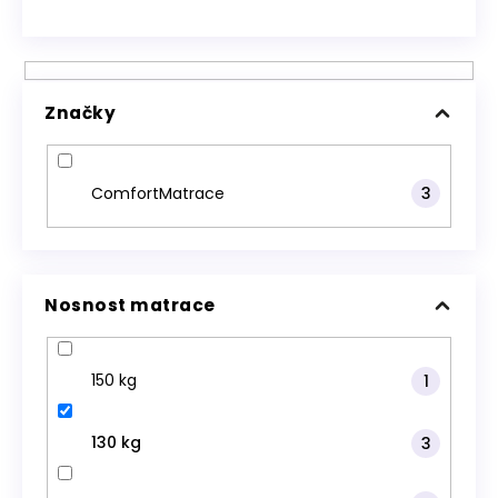
Značky
ComfortMatrace
3
Nosnost matrace
150 kg
1
130 kg
3