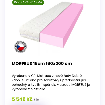
DOPRAVA ZDARMA
MORFEUS 15cm 160x200 cm
Průměrné
hodnocení
Vyrobeno v ČR. Matrace z nové řady Dobré
produktu
Ráno je určena pro zákazníky upřednostňující
je
pohodlný a kvalitní spánek. Matrace MORFEUS je
4,5
vyrobena z elastické...
z
5
5 549 Kč
/ ks
hvězdiček.