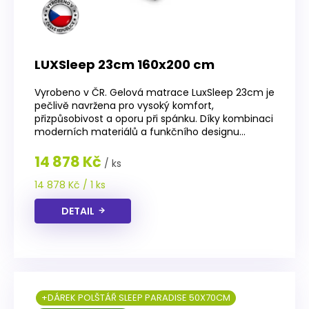
t
ů
LUXSleep 23cm 160x200 cm
Vyrobeno v ČR. Gelová matrace LuxSleep 23cm je
pečlivě navržena pro vysoký komfort,
přizpůsobivost a oporu při spánku. Díky kombinaci
moderních materiálů a funkčního designu...
14 878 Kč
/ ks
Měrná
14 878 Kč / 1 ks
cena:
DETAIL
+DÁREK POLŠTÁŘ SLEEP PARADISE 50X70CM