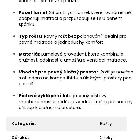
vhodnost pro běžné použití.
Počet lamel
: 28 pružných lamel, které rovnoměrně
podporují matraci a přizpůsobují se tělu během
spánku.
Typ roštu
: Rovný rošt bez polohování, ideální pro
pevné matrace a jednoduchý komfort.
Materiál
: Lamelové provedení, které kombinuje
pružnost, odolnost a umožňuje ventilaci matrace.
Vhodné pro pevný úložný prostor
: Rošt je navržen
s ohledem na kompatibilitu s úložnými prostory pod
postelí.
Pístové vyklápění
: Integrovaný pístový
mechanismus usnadňuje zvednutí roštu pro snadný
přístup k úložnému prostoru.
Kategorie
:
Rošty
Záruka
:
2 roky