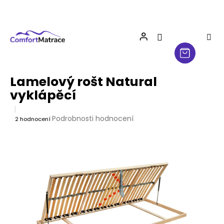
Přejít
na
obsah
Lamelový rošt Natural
vyklápěcí
Průměrné
Podrobnosti hodnocení
2 hodnocení
hodnocení
produktu
je
4,5
z
5
hvězdiček.