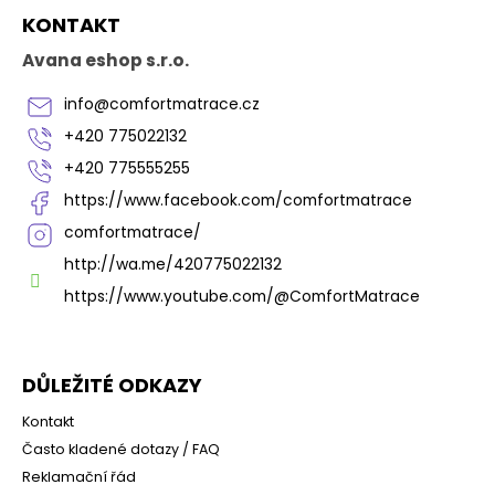
Z
KONTAKT
á
p
Avana eshop s.r.o.
a
t
info
@
comfortmatrace.cz
í
+420 775022132
+420 775555255
https://www.facebook.com/comfortmatrace
comfortmatrace/
http://wa.me/420775022132
https://www.youtube.com/@ComfortMatrace
DŮLEŽITÉ ODKAZY
Kontakt
Často kladené dotazy / FAQ
Reklamační řád