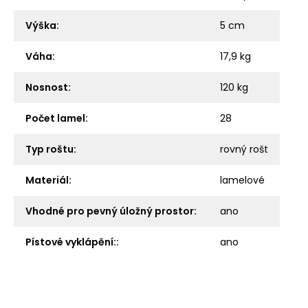
Výška
:
5 cm
Váha
:
17,9 kg
Nosnost
:
120 kg
Počet lamel
:
28
Typ roštu
:
rovný rošt
Materiál
:
lamelové
Vhodné pro pevný úložný prostor
:
ano
Pístové vyklápění:
:
ano