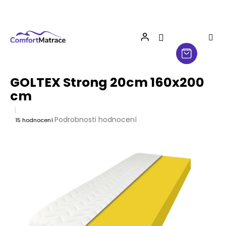
Přejít
na
obsah
GOLTEX Strong 20cm 160x200
cm
Průměrné
Podrobnosti hodnocení
15 hodnocení
hodnocení
produktu
je
4,3
z
5
hvězdiček.