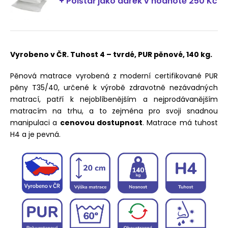
+ Polštář jako dárek
v hodnotě 250 Kč
Vyrobeno v ČR. Tuhost 4 – tvrdé, PUR pěnové, 140 kg.
Pěnová matrace vyrobená z moderní certifikované PUR
pěny T35/40, určené k výrobě zdravotně nezávadných
matrací, patří k nejoblíbenějším a nejprodávanějším
matracím na trhu, a to zejména pro svoji snadnou
manipulaci a
cenovou dostupnost
. Matrace má tuhost
H4 a je pevná.