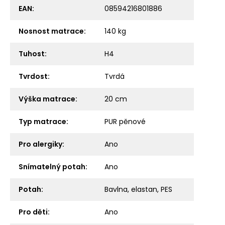
EAN
:
08594216801886
Nosnost matrace
:
140 kg
Tuhost
:
H4
Tvrdost
:
Tvrdá
Výška matrace
:
20 cm
Typ matrace
:
PUR pěnové
Pro alergiky
:
Ano
Snímatelný potah
:
Ano
Potah
:
Bavlna, elastan, PES
Pro děti
:
Ano