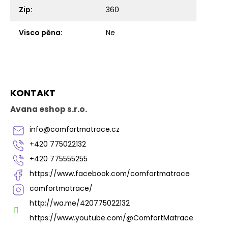
Zip
:
360
Visco pěna
:
Ne
Z
KONTAKT
á
p
Avana eshop s.r.o.
a
t
info
@
comfortmatrace.cz
í
+420 775022132
+420 775555255
https://www.facebook.com/comfortmatrace
comfortmatrace/
http://wa.me/420775022132
https://www.youtube.com/@ComfortMatrace