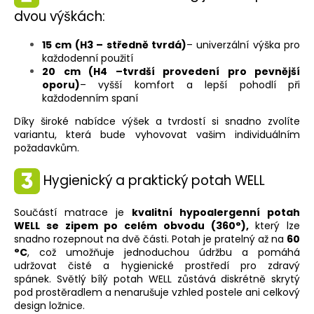
dvou výškách:
15 cm (H3 – středně tvrdá)
– univerzální výška pro
každodenní použití
20 cm (H4 –tvrdší provedení pro pevnější
oporu)
– vyšší komfort a lepší pohodlí při
každodenním spaní
Díky široké nabídce výšek a tvrdostí si snadno zvolíte
variantu, která bude vyhovovat vašim individuálním
požadavkům.
Hygienický a praktický potah WELL
Součástí matrace je
kvalitní hypoalergenní potah
WELL se zipem po celém obvodu (360°),
který lze
snadno rozepnout na dvě části. Potah je pratelný až na
60
°C
, což umožňuje jednoduchou údržbu a pomáhá
udržovat čisté a hygienické prostředí pro zdravý
spánek. Světlý bílý potah WELL zůstává diskrétně skrytý
pod prostěradlem a nenarušuje vzhled postele ani celkový
design ložnice.