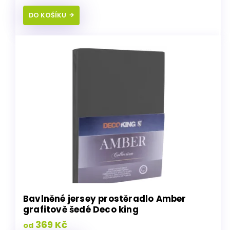
DO KOŠÍKU
Bavlněné jersey prostěradlo Amber
grafitově šedé Deco king
369 Kč
od