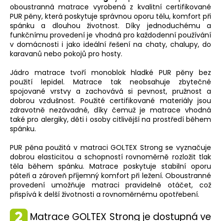
oboustranná matrace vyrobená z kvalitní certifikované
PUR pěny, která poskytuje správnou oporu tělu, komfort při
spánku a dlouhou životnost. Díky jednoduchému a
funkčnímu provedení je vhodná pro každodenní používání
v domácnosti i jako ideální řešení na chaty, chalupy, do
karavanů nebo pokojů pro hosty.
Jádro matrace tvoří monoblok hladké PUR pěny bez
použití lepidel. Matrace tak neobsahuje zbytečné
spojované vrstvy a zachovává si pevnost, pružnost a
dobrou vzdušnost. Použité certifikované materiály jsou
zdravotně nezávadné, díky čemuž je matrace vhodná
také pro alergiky, děti i osoby citlivější na prostředí během
spánku.
PUR pěna použitá v matraci GOLTEX Strong se vyznačuje
dobrou elasticitou a schopností rovnoměrně rozložit tlak
těla během spánku. Matrace poskytuje stabilní oporu
páteři a zároveň příjemný komfort při ležení. Oboustranné
provedení umožňuje matraci pravidelně otáčet, což
přispívá k delší životnosti a rovnoměrnému opotřebení.
Matrace GOLTEX Strong je dostupná ve