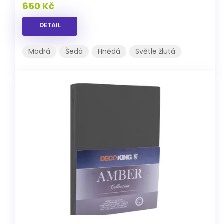
650 Kč
DETAIL
Modrá
Šedá
Hnědá
Světle žlutá