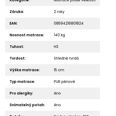
Záruka
:
2 roky
EAN
:
08594216801824
Nosnost matrace
:
140 kg
Tuhost
:
H3
Tvrdost
:
Středně tvrdá
Výška matrace
:
15 cm
Typ matrace
:
PUR pěnové
Pro alergiky
:
Ano
Snímatelný potah
:
Ano