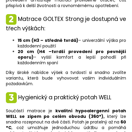
provedení umožňuje matraci pravidelně otáčet, což
přispívá k delší životnosti a rovnoměrnému opotřebení.
Matrace GOLTEX Strong je dostupná ve
třech výškách:
15 cm (H3 – středně tvrdá)
– univerzální výška pro
každodenní použití
20 cm (H4 –tvrdší provedení pro pevnější
oporu)
– vyšší komfort a lepší pohodlí při
každodenním spaní
Díky široké nabídce výšek a tvrdostí si snadno zvolíte
variantu, která bude vyhovovat vašim individuálním
požadavkům.
Hygienický a praktický potah WELL
Součástí matrace je
kvalitní hypoalergenní potah
WELL se zipem po celém obvodu (360°),
který lze
snadno rozepnout na dvě části. Potah je pratelný až na
60
°C
, což umožňuje jednoduchou údržbu a pomáhá