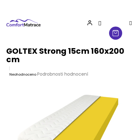
Přejít
na
obsah
GOLTEX Strong 15cm 160x200
cm
Průměrné
Podrobnosti hodnocení
Neohodnoceno
hodnocení
produktu
je
0,0
z
5
hvězdiček.