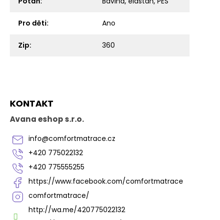
Potah
:
Bavlna, elastan, PES
Pro děti
:
Ano
Zip
:
360
Z
KONTAKT
á
p
Avana eshop s.r.o.
a
t
info
@
comfortmatrace.cz
í
+420 775022132
+420 775555255
https://www.facebook.com/comfortmatrace
comfortmatrace/
http://wa.me/420775022132