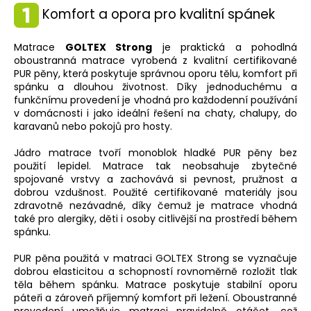
Komfort a opora pro kvalitní spánek
Matrace
GOLTEX Strong
je praktická a pohodlná
oboustranná matrace vyrobená z kvalitní certifikované
PUR pěny, která poskytuje správnou oporu tělu, komfort při
spánku a dlouhou životnost. Díky jednoduchému a
funkčnímu provedení je vhodná pro každodenní používání
v domácnosti i jako ideální řešení na chaty, chalupy, do
karavanů nebo pokojů pro hosty.
Jádro matrace tvoří monoblok hladké PUR pěny bez
použití lepidel. Matrace tak neobsahuje zbytečné
spojované vrstvy a zachovává si pevnost, pružnost a
dobrou vzdušnost. Použité certifikované materiály jsou
zdravotně nezávadné, díky čemuž je matrace vhodná
také pro alergiky, děti i osoby citlivější na prostředí během
spánku.
PUR pěna použitá v matraci GOLTEX Strong se vyznačuje
dobrou elasticitou a schopností rovnoměrně rozložit tlak
těla během spánku. Matrace poskytuje stabilní oporu
páteři a zároveň příjemný komfort při ležení. Oboustranné