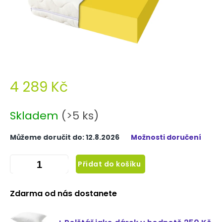
4 289 Kč
Měrná
cena:
Skladem
(>5 ks)
Můžeme doručit do:
12.8.2026
Možnosti doručení
Přidat do košíku
Zdarma od nás dostanete