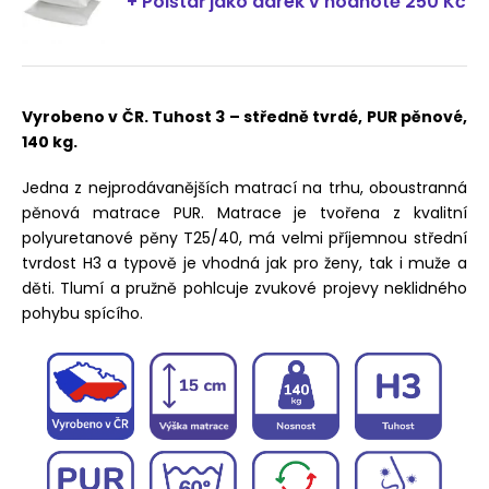
+ Polštář jako dárek
v hodnotě 250 Kč
Vyrobeno v ČR. Tuhost 3 – středně tvrdé, PUR pěnové,
140 kg.
Jedna z nejprodávanějších matrací na trhu, oboustranná
pěnová matrace PUR. Matrace je tvořena z kvalitní
polyuretanové pěny T25/40, má velmi příjemnou střední
tvrdost H3 a typově je vhodná jak pro ženy, tak i muže a
děti. Tlumí a pružně pohlcuje zvukové projevy neklidného
pohybu spícího.