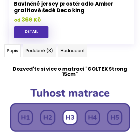
Bavlněné jersey prostěradlo Amber
grafitově šedé Deco king
369 Kč
od
DETAIL
Popis
Podobné (3)
Hodnocení
Dozved'te si vice o matraci "GOLTEX Strong
15cm"