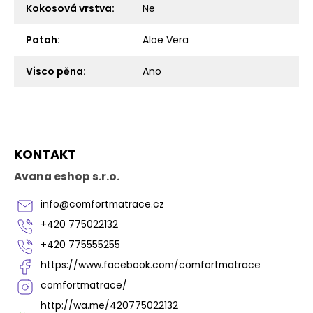
Kokosová vrstva
:
Ne
Potah
:
Aloe Vera
Visco pěna
:
Ano
Z
KONTAKT
á
p
Avana eshop s.r.o.
a
t
info
@
comfortmatrace.cz
í
+420 775022132
+420 775555255
https://www.facebook.com/comfortmatrace
comfortmatrace/
http://wa.me/420775022132