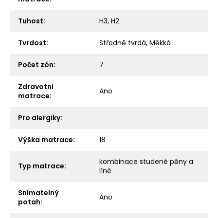
Tuhost
:
H3
,
H2
Tvrdost
:
Středně tvrdá
,
Měkká
Počet zón
:
7
Zdravotní
Ano
matrace
:
Pro alergiky
:
Výška matrace
:
18
kombinace studené pěny a
Typ matrace
:
líné
Snímatelný
Ano
potah
: