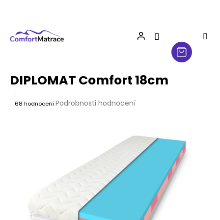
Přejít
na
obsah
DIPLOMAT Comfort 18cm
Průměrné
Podrobnosti hodnocení
68 hodnocení
hodnocení
produktu
je
4,5
z
5
hvězdiček.