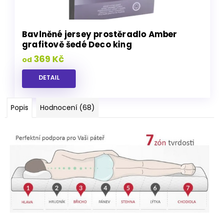
Bavlněné jersey prostěradlo Amber
grafitově šedé Deco king
369 Kč
od
DETAIL
Popis
Hodnocení (68)