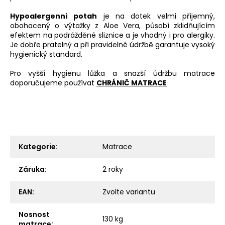
Hypoalergenní potah
je na dotek velmi příjemný,
obohacený o výtažky z Aloe Vera, působí zklidňujícím
efektem na podrážděné sliznice a je vhodný i pro alergiky.
Je dobře pratelný a při pravidelné údržbě garantuje vysoký
hygienický standard.
Pro vyšší hygienu lůžka a snazší údržbu matrace
doporučujeme používat
CHRÁNIČ MATRACE
Kategorie
:
Matrace
Záruka
:
2 roky
EAN
:
Zvolte variantu
Nosnost
130 kg
matrace
: