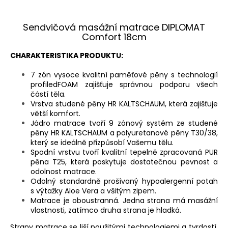
Sendvičová masážní matrace DIPLOMAT
Comfort 18cm
CHARAKTERISTIKA PRODUKTU:
7 zón vysoce kvalitní paměťové pěny s technologií
profiledFOAM zajišťuje správnou podporu všech
částí těla.
Vrstva studené pěny HR KALTSCHAUM, která zajišťuje
větší komfort.
Jádro matrace tvoří 9 zónový systém ze studené
pěny HR KALTSCHAUM a polyuretanové pěny T30/38,
který se ideálně přizpůsobí Vašemu tělu.
Spodní vrstvu tvoří kvalitní tepelně zpracovaná PUR
pěna T25, která poskytuje dostatečnou pevnost a
odolnost matrace.
Odolný standardně prošívaný hypoalergenní potah
s výtažky Aloe Vera a všitým zipem.
Matrace je oboustranná. Jedna strana má masážní
vlastnosti, zatímco druha strana je hladká.
Strany matrace se liší použitými technologiemi a tvrdostí.