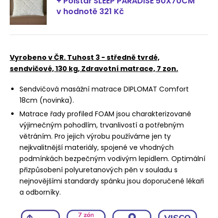
+ Polštář SLEEP PARADISE 50X70CM
v hodnotě 321 Kč
Vyrobeno v ČR. Tuhost 3 - středně tvrdé,
sendvičové, 130 kg, Zdravotní matrace, 7 zon.
Sendvičová masážní matrace DIPLOMAT Comfort
18cm (novinka).
Matrace řady profiled FOAM jsou charakterizované
výjimečným pohodlím, trvanlivostí a potřebným
větráním. Pro jejich výrobu používáme jen ty
nejkvalitnější materiály, spojené ve vhodných
podmínkách bezpečným vodivým lepidlem. Optimální
přizpůsobení polyuretanových pěn v souladu s
nejnovějšími standardy spánku jsou doporučené lékaři
a odborníky.