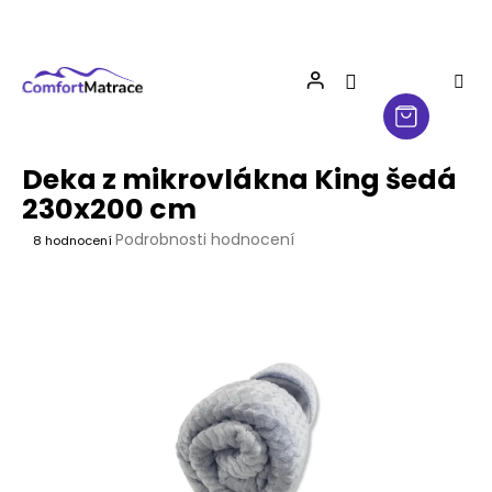
Přejít
na
obsah
Deka z mikrovlákna King šedá
230x200 cm
Průměrné
Podrobnosti hodnocení
8 hodnocení
hodnocení
produktu
je
4,3
z
5
hvězdiček.