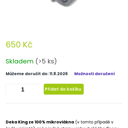
650 Kč
Měrná
cena:
Skladem
(>5 ks)
Můžeme doručit do:
11.8.2026
Možnosti doručení
Přidat do košíku
Deka King ze 100% mikrovlákna
(v tomto případě v