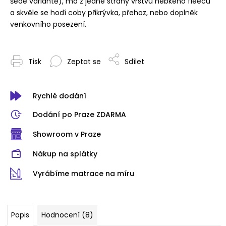
šedé variantě), má z jedné strany vrstvu hebkého fleecu
a skvěle se hodí coby přikrývka, přehoz, nebo doplněk
venkovního posezení.
Tisk
Zeptat se
Sdílet
Rychlé dodání
Dodání po Praze ZDARMA
Showroom v Praze
Nákup na splátky
Vyrábíme matrace na míru
Popis
Hodnocení (8)