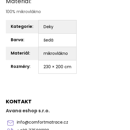
Materiál:
100% mikrovlákno
Kategorie
:
Deky
Barva
:
šedá
Materiál
:
mikrovlákno
Rozměry
:
230 × 200 cm
Z
KONTAKT
á
p
Avana eshop s.r.o.
a
t
info
@
comfortmatrace.cz
í