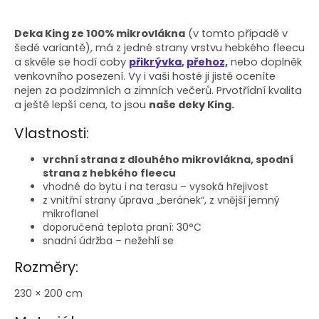
Deka King ze 100% mikrovlákna
(v tomto případě v
šedé variantě), má z jedné strany vrstvu hebkého fleecu
a skvěle se hodí coby
přikrývka
,
přehoz,
nebo doplněk
venkovního posezení. Vy i vaši hosté ji jistě oceníte
nejen za podzimních a zimních večerů. Prvotřídní kvalita
a ještě lepší cena, to jsou
naše deky King.
Vlastnosti:
vrchní strana z dlouhého mikrovlákna, spodní
strana z hebkého fleecu
vhodné do bytu i na terasu – vysoká hřejivost
z vnitřní strany úprava „beránek“, z vnější jemný
mikroflanel
doporučená teplota praní: 30°C
snadní údržba – nežehlí se
Rozměry:
230 × 200 cm