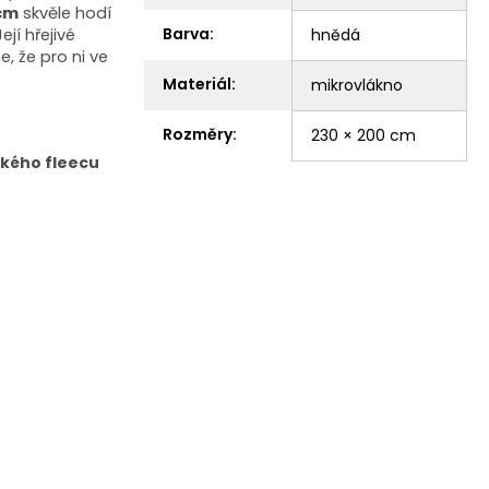
cm
skvěle hodí
Barva
:
jí hřejivé
hnědá
, že pro ni ve
Materiál
:
mikrovlákno
Rozměry
:
230 × 200 cm
bkého fleecu