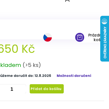
ědá 230x200 cm
Prázdný
košík
650 Kč
ěrná
ena:
Skladem
(>5 ks)
ůžeme doručit do:
12.8.2026
Možnosti doručení
Přidat do košíku