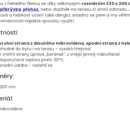
ou z hebkého fleecu se díky velkorysým
rozměrům 230 x 200 
přikrývka
,
přehoz
, nebo doplněk na terasu či zimní zahradu. Je
nosti a hebkost ocení také alergici, snadno se pere a my věříme
domácnosti najdete spoustu využití.
tnosti:
vrchní strana z dlouhého mikrovlákna, spodní strana z he
vhodné do bytu i na terasu – vysoká hřejivost
z vnitřní strany úprava „beránek“, z vnější jemný mikroflanel
doporučená teplota praní: 30°C
snadní údržba – nežehlí se
měry:
 200 cm
riál:
mikrovlákno