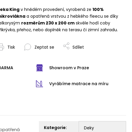
eka King
v hnědém provedení, vyrobená ze
100%
ikrovlákna
a opatřená vrstvou z hebkého fleecu se díky
elkorysým
rozměrům 230 x 200 cm
skvěle hodí coby
řikrývka, přehoz, nebo doplněk na terasu či zimní zahradu.
Tisk
Zeptat se
Sdílet
ZDARMA
Showroom v Praze
Vyrábíme matrace na míru
Kategorie
:
Deky
opatřená