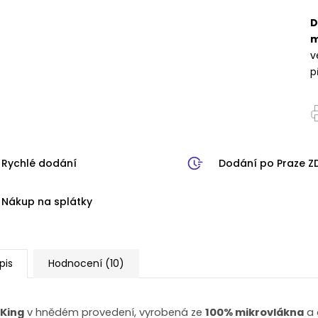
D
m
v
p
Rychlé dodání
Dodání po Praze 
Nákup na splátky
pis
Hodnocení (10)
King
v hnědém provedení, vyrobená ze
100% mikrovlákna
a 