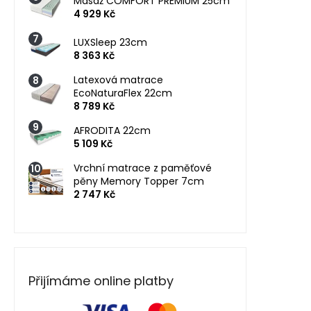
Masáž COMFORT PREMIUM 25cm
4 929 Kč
LUXSleep 23cm
8 363 Kč
Latexová matrace
EcoNaturaFlex 22cm
8 789 Kč
AFRODITA 22cm
5 109 Kč
Vrchní matrace z paměťové
pěny Memory Topper 7cm
2 747 Kč
Přijímáme online platby