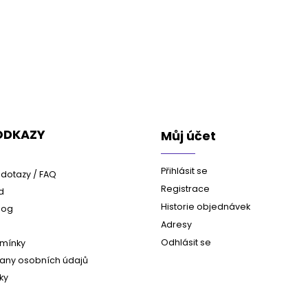
 ODKAZY
Můj účet
Přihlásit se
dotazy / FAQ
Registrace
d
Historie objednávek
log
Adresy
Odhlásit se
mínky
any osobních údajů
ky