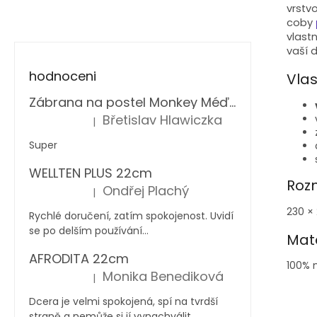
vrstv
coby
vlast
vaší 
hodnoceni
Vlas
Zábrana na postel Monkey Méďa®
Břetislav Hlawiczka
|
Hodnocení produktu je 5 z 5 hvězdiček.
Super
WELLTEN PLUS 22cm
Roz
Ondřej Plachý
|
Hodnocení produktu je 5 z 5 hvězdiček.
230 ×
Rychlé doručení, zatím spokojenost. Uvidí
se po delším používání...
Mate
AFRODITA 22cm
100% 
Monika Benediková
|
Hodnocení produktu je 5 z 5 hvězdiček.
Dcera je velmi spokojená, spí na tvrdší
straně a nemůže si jí vynachválit