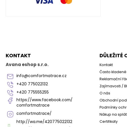
Z
á
p
a
KONTAKT
DŮLEŽITÉ
t
í
Avana eshop s.r.o.
Kontakt
Často kladené 
info
@
comfortmatrace.cz
Reklamační řá
+420 775022132
Zajímavosti / B
+420 775555255
O nás
https://www.facebook.com/
Obchodní pod
comfortmatrace
Podmínky ochr
comfortmatrace/
Nákup na splát
http://wa.me/420775022132
Certifikaty