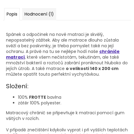
Popis
Hodnocení (1)
Spánek a odpočinek na nové matraci je skvělý,
nepopsatelný zážitek. Aby ale matrace dlouho zůstala
svěží a bez poskvrnky, je třeba pomyslet také na její
ochranu. A právě na tu se nejlépe hodí naše
chrániče
matrací
, které všem nečistotám, tekutinám, ale také
množství bakterií a roztočů zabrání proniknout hluboko do
jejích útrob. A také matrace
o velikosti 140 x 200 cm
můžete opatřit touto perfektní vychytávkou.
Složení:
100%
FROTTE
bavlna
zátěr 100% polyester.
Matracový chránič se připevňuje k matraci pomocí gum
všitých v rozích.
V případě znečištění kdykoliv vyprat i při vyšších teplotách