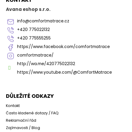
á
p
Avana eshop s.r.o.
a
t
info
@
comfortmatrace.cz
í
+420 775022132
+420 775555255
https://www.facebook.com/comfortmatrace
comfortmatrace/
http://wa.me/420775022132
https://www.youtube.com/@ComfortMatrace
DŮLEŽITÉ ODKAZY
Kontakt
Často kladené dotazy / FAQ
Reklamační řád
Zajímavosti / Blog