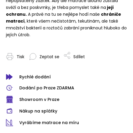
nepopsatelný zážitek. Aby ale matrace dlouho zůstala
svěží a bez poskvrnky, je třeba pomyslet také na
její
ochranu.
A právě na tu se nejlépe hodí naše
chrániče
matrací
, které všem nečistotám, tekutinám, ale také
množství bakterií a roztočů zabrání proniknout hluboko do
jejích útrob.
Tisk
Zeptat se
Sdílet
Rychlé dodání
Dodání po Praze ZDARMA
Showroom v Praze
Nákup na splátky
Vyrábíme matrace na míru