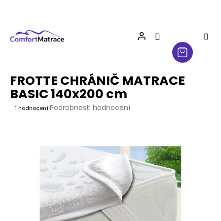
Přejít
na
obsah
FROTTE CHRÁNIČ MATRACE
BASIC 140x200 cm
Průměrné
Podrobnosti hodnocení
1 hodnocení
hodnocení
produktu
je
5,0
z
5
hvězdiček.