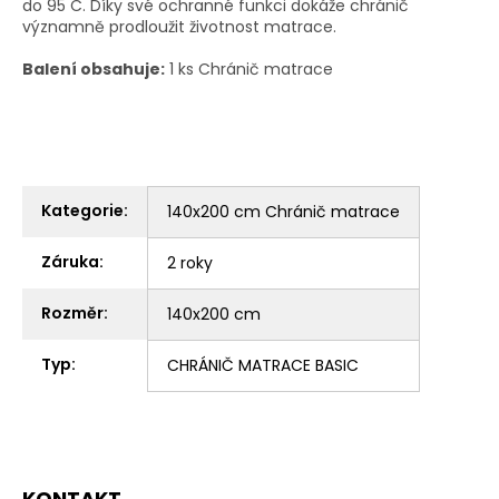
do 95 C.
Díky své ochranné funkci dokáže chránič
významně prodloužit životnost matrace.
Balení obsahuje:
1 ks Chránič matrace
Kategorie
:
140x200 cm Chránič matrace
Záruka
:
2 roky
Rozměr
:
140x200 cm
Typ
:
CHRÁNIČ MATRACE BASIC
Z
KONTAKT